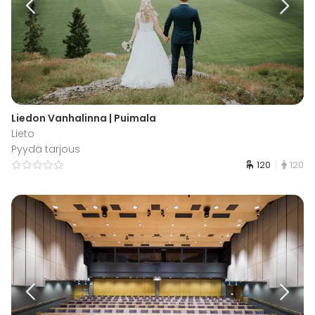
Liedon Vanhalinna | Puimala
Lieto
Pyydä tarjous
120
120