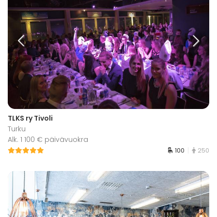
TLKS ry Tivoli
Turku
Alk. 1 100 € päivävuokra
100
250