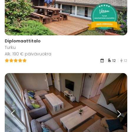
Diplomaattitalo
Turku
Alk. 190 € päivävuokra
12
12