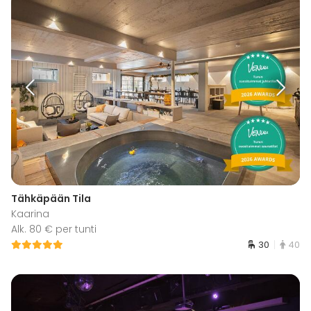
Tähkäpään Tila
Kaarina
Alk. 80 € per tunti
30
40