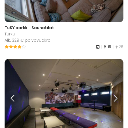
TuKY parkki | Saunatilat
Turku
Alk. 329 € päivävuokra
15
25