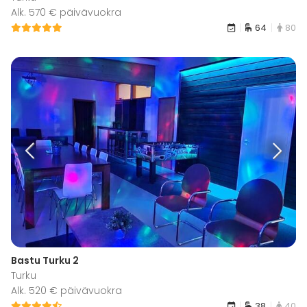
Alk. 570 € päivävuokra
64
80
Bastu Turku 2
Turku
Alk. 520 € päivävuokra
38
40