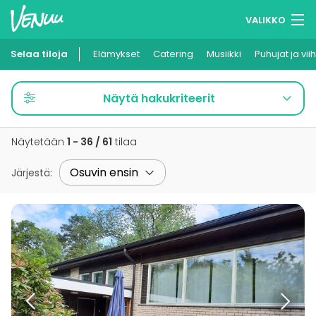
VALIKKO
Selaa tiloja
Elämykset
Muistilistasi
Catering
Musiikki
Puhujat ja vii
Kirjaudu
Näytä hakukriteerit
Suomi
Näytetään
1 - 36 / 61
tilaa
Ilmoita kohteesi
Järjestä
: