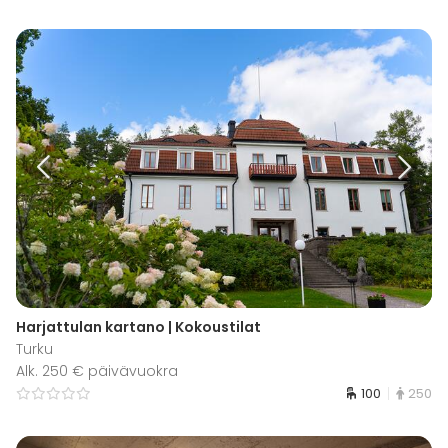
Harjattulan kartano | Kokoustilat
Turku
Alk. 250 € päivävuokra
100
250