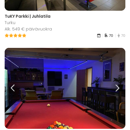
TuKY Parkki | Juhlatila
Turku
Alk. 549 € päivävuokra
70
70