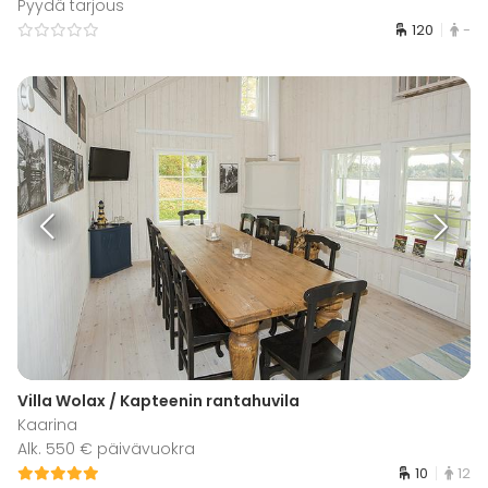
Pyydä tarjous
120
-
Villa Wolax / Kapteenin rantahuvila
Kaarina
Alk. 550 € päivävuokra
10
12