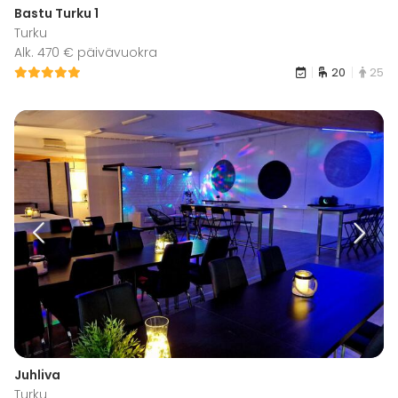
Bastu Turku 1
Turku
Alk. 470 € päivävuokra
20
25
Juhliva
Turku