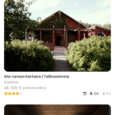
Ala-Lemun Kartano | Talliravintola
Kaarina
Alk. 600 € päivävuokra
120
150