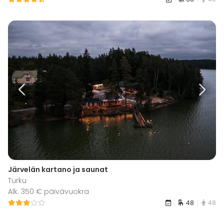
Järvelän kartano ja saunat
Turku
Alk. 350 € päivävuokra
48
48