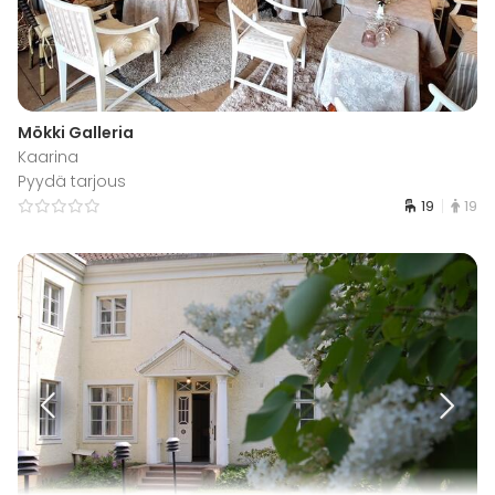
Mökki Galleria
Kaarina
Pyydä tarjous
19
19