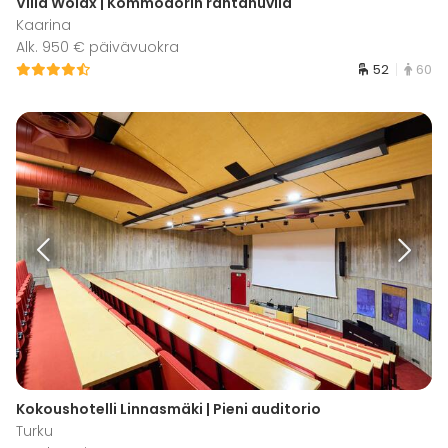
Villa Wolax | Kommodorin rantahuvila
Kaarina
Alk. 950 € päivävuokra
52
60
Kokoushotelli Linnasmäki | Pieni auditorio
Turku