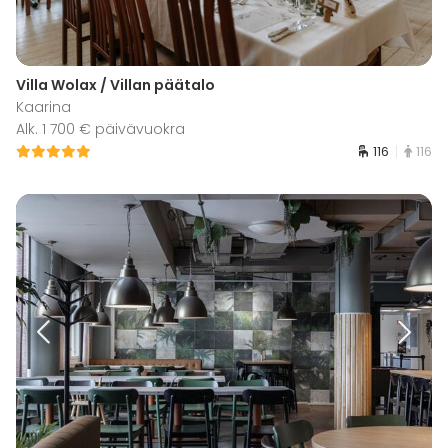
Villa Wolax / Villan päätalo
Kaarina
Alk. 1 700 € päivävuokra
116
116