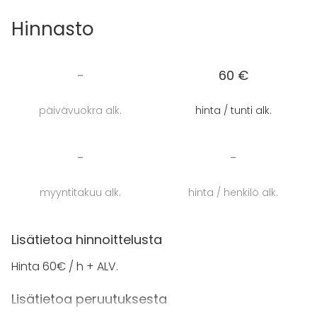
Hinnasto
-
60 €
päivävuokra alk.
hinta / tunti alk.
-
-
myyntitakuu alk.
hinta / henkilö alk.
Lisätietoa hinnoittelusta
Hinta 60€ / h + ALV.
Lisätietoa peruutuksesta