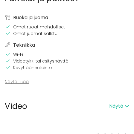
Ruoka ja juoma
Omat ruoat mahdolliset
Omat juomat sallittu
Tekniikka
Wi-Fi
Videotykki tai esitysnäyttö
Kevyt äänentoisto
Kalusto
Näytä lisää
Keittiö asiakkaan käytössä
Fläppi- / Valkotaulu
Muistiinpanovälineet
Video
Näytä
Tapahtumatyypit
Juhlat
Häät