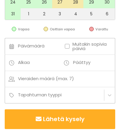
24
25
26
27
28
29
30
31
1
2
3
4
5
6
Vapaa
Osittain vapaa
Varattu
Muitakin sopivia
Päivämäärä
päiviä
Alkaa
Päättyy
Vieraiden määrä (max. 7)
Tapahtuman tyyppi
Lähetä kysely