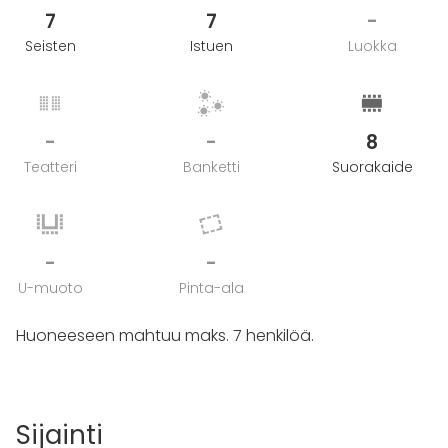
7
7
-
Seisten
Istuen
Luokka
-
-
8
Teatteri
Banketti
Suorakaide
-
-
U-muoto
Pinta-ala
Huoneeseen mahtuu maks. 7 henkilöä.
Sijainti