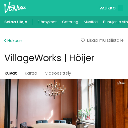
VALIKKO
Selaa tiloja
Elämykset
Muistilistasi
Catering
Musiikki
Puhujat ja vii
Kirjaudu
Lisää muistilistalle
Hakuun
Suomi
VillageWorks | Höijer
Ilmoita kohteesi
Kuvat
Kartta
Videoesittely