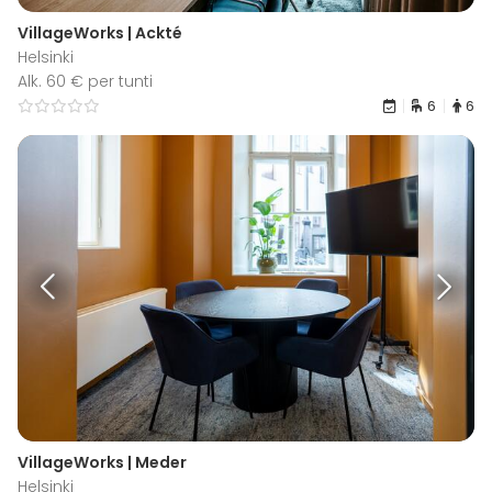
VillageWorks | Ackté
Helsinki
Alk. 60 € per tunti
6
6
VillageWorks | Meder
Helsinki