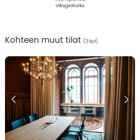
VillageWorks
Kohteen muut tilat
(
3 kpl
)