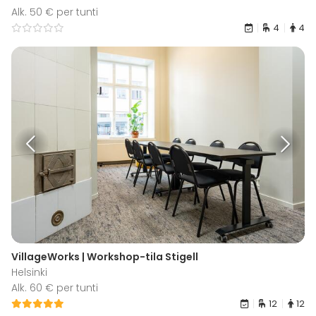
Alk. 50 € per tunti
4
4
VillageWorks | Workshop-tila Stigell
Helsinki
Alk. 60 € per tunti
12
12