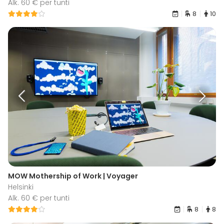
Alk. 60 € per tunti
8
10
MOW Mothership of Work | Voyager
Helsinki
Alk. 60 € per tunti
8
8