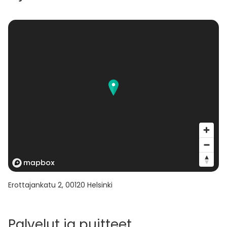
Erottajankatu 2
,
00120
Helsinki
Palvelut ja puitteet