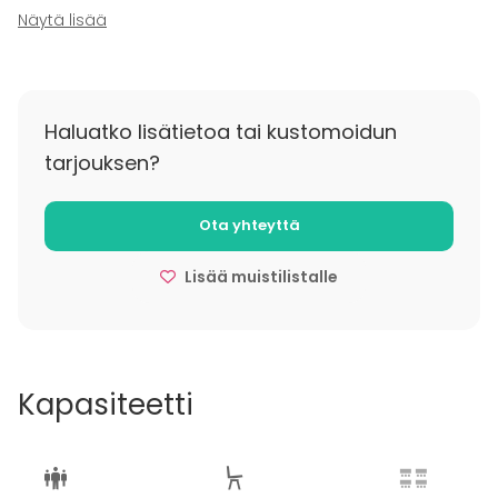
Varausten peruuttamisen tulee tapahtua vähintään
Näytä lisää
24 tuntia ennen varauksen alkua.
Peruuttamattomista varauksista veloitamme 100%,
myöhässä perutuista 50%.
Haluatko lisätietoa tai kustomoidun
tarjouksen?
Ota yhteyttä
Lisää muistilistalle
Kapasiteetti