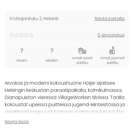
Erottajankatu 2
,
Helsinki
Näytä kartalla
0 arvostelua
7
7
omat ruoat
omat juomat
istuen
seisten
sallittu
sallittu
Arvokas ja moderni kokoushuone Höijer sijaitsee
Helsingin keskustan paraatipaikalla, kolmikulmassa,
Dianapuiston vieressä VillageWorksin tiloissa. Täällä
kokoustat upeissa puitteissa jugend-kiinteistössä ja
asiakkaasi saapuvat komean marmoriaulan kautta
tapaamisiin. Tila soveltuu 7 hengen kokouksiin ja on
Näytä lisää
varattavissa aina 30 minuutista eteenpäin.