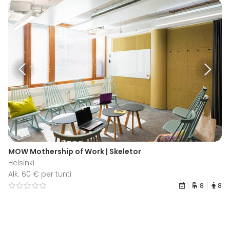
MOW Mothership of Work | Skeletor
Helsinki
Alk. 60 € per tunti
8
8