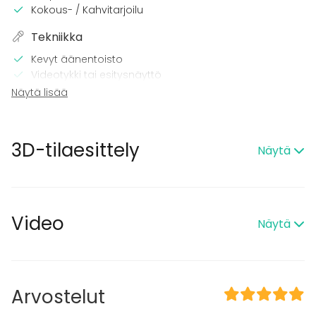
Kokous- / Kahvitarjoilu
Tekniikka
Kevyt äänentoisto
Videotykki tai esitysnäyttö
Mikrofoni
Näytä lisää
Wi-Fi
Pro valaistustekniikka
3D-tilaesittely
Tilaan kuuluu
Näytä
Terassi
Sauna
Esteetön tila
Musiikki kovalla OK
Video
Näytä
Tanssilattia
Piha
Kalusto
Arvostelut
Palju / poreallas
Diskopallo :)