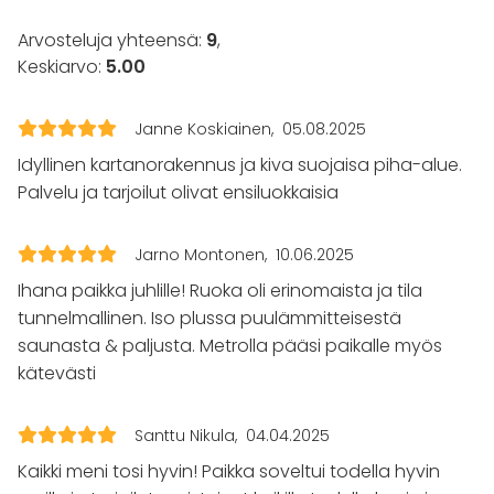
Keittiö asiakkaan käytössä
Arvosteluja yhteensä:
9
,
Muistiinpanovälineet
Keskiarvo:
5.00
Fläppi- / Valkotaulu
Pyyhkeet
Astiasto
Janne Koskiainen
05.08.2025
Tapahtumatyypit
Idyllinen kartanorakennus ja kiva suojaisa piha-alue.
Palvelu ja tarjoilut olivat ensiluokkaisia
Juhlat
Häät
Saunailta
Jarno Montonen
10.06.2025
Illallinen / lounas
Ihana paikka juhlille! Ruoka oli erinomaista ja tila
Kokous
Seminaari / konferenssi
tunnelmallinen. Iso plussa puulämmitteisestä
Messut
saunasta & paljusta. Metrolla pääsi paikalle myös
Esitys / näytös
kätevästi
Virkistystilaisuus
Mökkireissu / retriitti
Santtu Nikula
04.04.2025
Elämys / aktiviteetti
Pikkujoulut
Kaikki meni tosi hyvin! Paikka soveltui todella hyvin