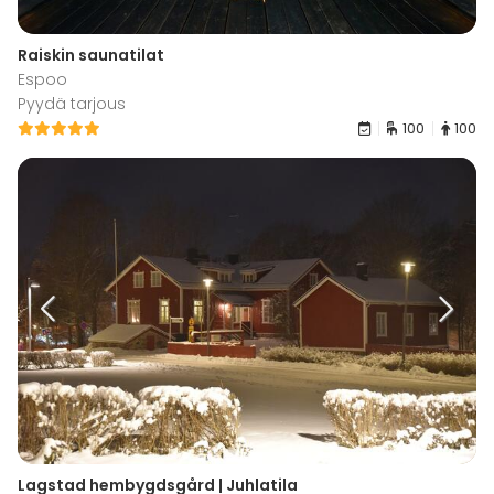
Raiskin saunatilat
Espoo
Pyydä tarjous
100
100
Lagstad hembygdsgård | Juhlatila