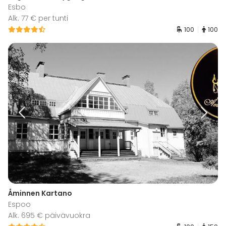
Esbo
Alk. 77 € per tunti
100
100
Åminnen Kartano
Espoo
Alk. 695 € päivävuokra