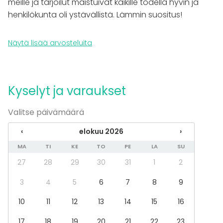
meille ja tarjoilut maistuivat kaikille todella hyvin ja
Tilatyypit
henkilökunta oli ystävällistä. Lämmin suositus!
Juhlasali
Monitoimitila
Saunatila
Näytä lisää arvosteluita
Kartano / Huvila
Maatila
Terassi / Piha
Biletila
Kyselyt ja varaukset
Aktiviteetit
Valitse päivämäärä
Golf
Kokki- / drinkkikoulu
‹
elokuu 2026
›
Laser- / värikuulasota
MA
TI
KE
TO
PE
LA
SU
Ulkoilu
27
28
29
30
31
1
2
Uinti
3
4
5
6
7
8
9
Lisätietoa aktiviteeteista
10
11
12
13
14
15
16
Hauskoja ohjelmapaketteja kuten sauna- &
17
18
19
20
21
22
23