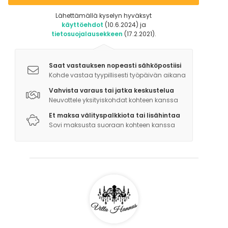
Lähettämällä kyselyn hyväksyt
käyttöehdot
(10.6.2024) ja
tietosuojalausekkeen
(17.2.2021).
Saat vastauksen nopeasti sähköpostiisi
Kohde vastaa tyypillisesti työpäivän aikana
Vahvista varaus tai jatka keskustelua
Neuvottele yksityiskohdat kohteen kanssa
Et maksa välityspalkkiota tai lisähintaa
Sovi maksusta suoraan kohteen kanssa