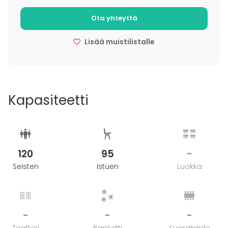
Lisätietoa peruutuksesta
Ota yhteyttä
Tilaisuus voidaan perua kuluitta 10 päivää ennen
Lisää muistilistalle
ajankohtaa
Kapasiteetti
120
95
-
Seisten
Istuen
Luokka
-
-
-