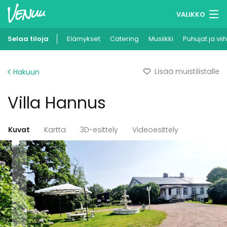
VALIKKO
Selaa tiloja
Elämykset
Muistilistasi
Catering
Musiikki
Puhujat ja vii
Kirjaudu
Lisää muistilistalle
Hakuun
Suomi
Villa Hannus
Ilmoita kohteesi
Kuvat
Kartta
3D-esittely
Videoesittely