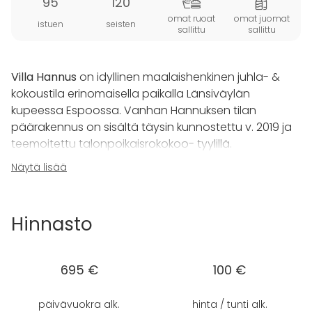
95
120
omat ruoat
omat juomat
istuen
seisten
sallittu
sallittu
Villa Hannus
on idyllinen maalaishenkinen juhla- &
kokoustila erinomaisella paikalla Länsiväylän
kupeessa Espoossa. Vanhan Hannuksen tilan
päärakennus on sisältä täysin kunnostettu v. 2019 ja
teemoitettu talonpoikaisrokokoo- tyylillä.
Näytä lisää
Juhlasali avautuu läpi talon ja tunnelmalliset
hirsiseinät luovat hienon vanhanajan tunnelman
koko tilaan. Tunnelmalliset kattokruunut ja
Hinnasto
seinälampetit tekevät valaistuksesta lämminhenkisen
ja biotakka on hieno yksityiskohta sisustuksessa.
695 €
100 €
Käytettävissä myös kylmähuone juomille!
päivävuokra alk.
hinta / tunti alk.
Juhlatila on avara ja yhtenäinen.Villa Hannuksen