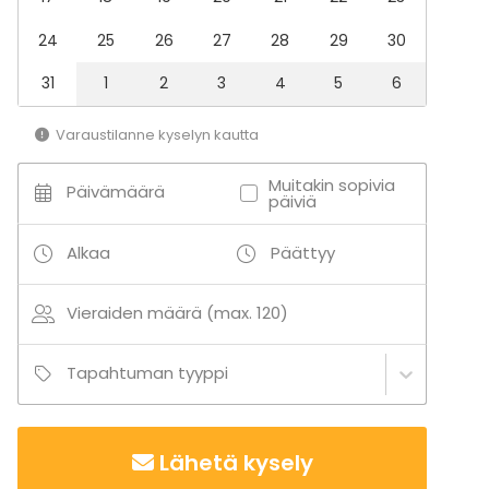
paljupaketti, Agentti Akatemia- rastirata,
minigolf/frisbeegolf tai kokkaus- sekä drinkkipajoja
24
25
26
27
28
29
30
tarjolla
31
1
2
3
4
5
6
Varaustilanne kyselyn kautta
Muitakin sopivia
Päivämäärä
päiviä
Alkaa
Päättyy
Vieraiden määrä (max. 120)
Tapahtuman tyyppi
Lähetä kysely