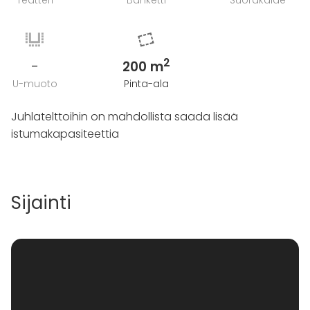
Teatteri
Banketti
Suorakaide
2
-
200 m
U-muoto
Pinta-ala
Juhlatelttoihin on mahdollista saada lisää
istumakapasiteettia
Sijainti