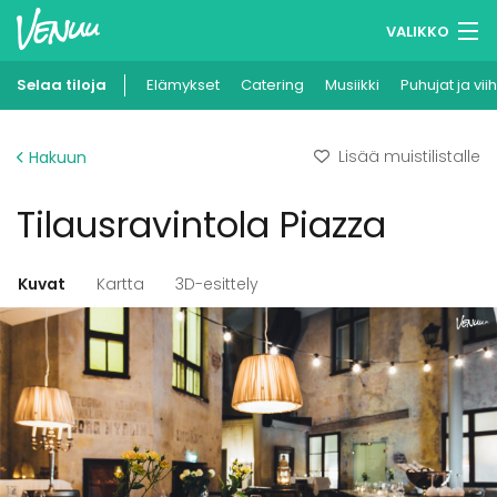
VALIKKO
Selaa tiloja
Elämykset
Muistilistasi
Catering
Musiikki
Puhujat ja vii
Kirjaudu
Lisää muistilistalle
Hakuun
Suomi
Tilausravintola Piazza
Ilmoita kohteesi
Kuvat
Kartta
3D-esittely