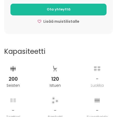
Järjestelypalkkio sisältää tilan järjestelyt, kattamisen,
henkilökunnan, valkoiset pöytäliinat, harmaat
Ota yhteyttä
kangasservietit, kynttilät ja juhlien päätteeksi tilan
Lisää muistilistalle
siivouksen.
Piazzalla onnistuu sujuvasti niin pöytiin tarjoiltu
illallinen kuin seisovapöytäkin. Räätälöimme juuri
teidän tarpeisiin parhaiten toimivan kokonaisuuden.
Kapasiteetti
Juomavalikoima on laaja ja toteutamme mieluusti
juuri teille sopivat tarjoilut.
200
120
-
Lisätietoa peruutuksesta
Seisten
Istuen
Luokka
Peruutuksista, jotka tehdään alle 3 viikon päästä
tilaisuudesta, veloitetaan puolet sovitusta tarjoilusta.
-
-
-