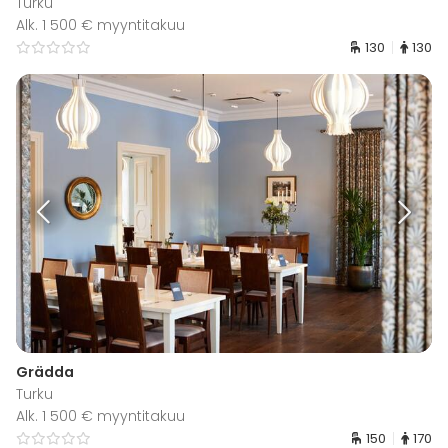
Turku
Alk. 1 500 € myyntitakuu
130
130
Grädda
Turku
Alk. 1 500 € myyntitakuu
150
170