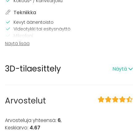
Kokous- / Kahvitarjoilu
Tekniikka
Kevyt äänentoisto
Videotykki tai esitysnäyttö
Mikrofoni
Wi-Fi
Näytä lisää
Pro äänilaitteisto
TV
3D-tilaesittely
Tilaan kuuluu
Näytä
Esteetön tila
Musiikki kovalla OK
Kalusto
Arvostelut
Diskopallo :)
Astiasto
Arvosteluja yhteensä:
6
,
Tapahtumatyypit
Keskiarvo:
4.67
Juhlat