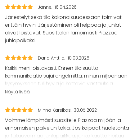
Häät
Janne
16.04.2026
Saunailta
Järjestelyt sekä tila kokonaisuudessaan toimivat
Illallinen / lounas
Kokous
erittäin hyvin. Järjestäminen oli helppoa ja juhlat
Seminaari / konferenssi
olivat loistavat. Suosittelen lämpimästi Piazzaa
Messut
juhlapaikaksi.
Esitys / näytös
Virkistystilaisuus
Mökkireissu / retriitti
Daria Anttila
10.03.2025
Elämys / aktiviteetti
Kaikki meni loistavasti. Ennen tilaisuutta
Pikkujoulut
kommunikaatio sujui ongelmitta, minun miljoonaan
Tilatyypit
kysymykseen tuli hyviä ja kattavia vastauksia.
Juhlapäivänä saimme paljon apuja
Näytä lisää
Juhlasali
alkuvalmisteluissa, myös viime hetken muutoksia
Ravintola
toteutettiin. Itse tilaisuudessa oli mukavaa,
Yökerho
Minna Karsikas
30.05.2022
Baari
henkilökunta on erittäin ammattilainen. Ei tarvinnut
Voimme lämpimästi suositelle Piazzaa miljöön ja
miettiä yhtä mitään ylimääräistä, pääsi vain
erinomaisen palvelun takia. Jos kaipaat huoletonta
nauttimaan juhlista. Ja ruoat oli aivan loistavia.
Lisätietoa aktiviteeteista
ja takuuvarmaa juhlapaikkaa, jonka kautta hoituu