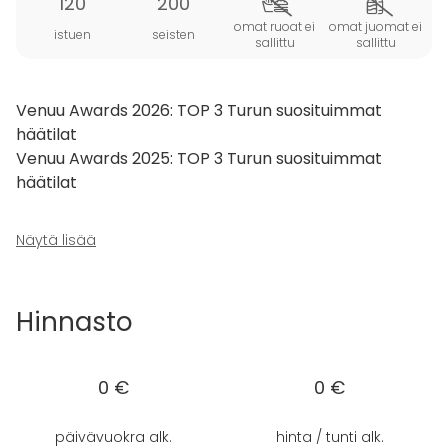
120
200
omat ruoat ei
omat juomat ei
istuen
seisten
sallittu
sallittu
Venuu Awards 2026: TOP 3 Turun suosituimmat
häätilat
Venuu Awards 2025: TOP 3 Turun suosituimmat
häätilat
Olipa kysessä sitten pikkujoulut, karonkat, vuosijuhlat,
Näytä lisää
syntymäpäivät, valmistujaiset tai muuten vaan
haluat juhlia – meillä järjestät ikimuistoisen päivän!
Tarjoamme monipuoliset mahdollisuudet juuri sinun
Hinnasto
näköiseesi tapahtumaan. Autamme mielellämme
suunnittelussa ja toteutuksessa juhlan suhteen.
0 €
0 €
Käytettävissä on nykyaikaiset kokoustarvikkeet ja
erinomainen äänentoisto. Uniikista tilasta löytyy
päivävuokra alk.
hinta / tunti alk.
myös Piazzan baari, jonka suosittelemme