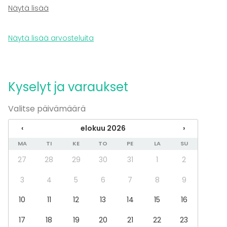
Viini- ja cocktailtastingit.
ruuat, juomat sekä viihde niin tässä sinulle sellainen.
Näytä lisää
Summana: Hyvät ruoat, uskomattoman ihana ja
Juhlat voi jatkua aina pikkutunneille asti ja koska
ammattitaitoinen henkilökunta!
sijaitsee Turun keskustassa niin sinne on helppo
Näytä lisää arvosteluita
päästä niin julkisilla kuin omalla autollakin eikä
lähimmät hotellit ole kuin kivenheiton päässä.
Kyselyt ja varaukset
Valitse päivämäärä
‹
elokuu 2026
›
MA
TI
KE
TO
PE
LA
SU
27
28
29
30
31
1
2
3
4
5
6
7
8
9
10
11
12
13
14
15
16
17
18
19
20
21
22
23