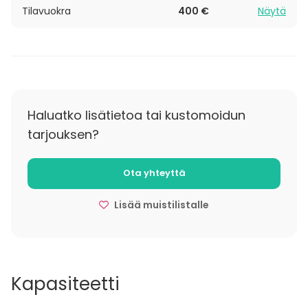
Tilavuokra
400 €
Näytä
Ticorillo tarjoaa yksityisyyttä, helppoutta ja Amarillon
tuttua, mutkatonta tunnelmaa – juuri täydellisen
paikan unohtumattomalle illalle.
Haluatko lisätietoa tai kustomoidun
tarjouksen?
Ota yhteyttä
Lisää muistilistalle
Kapasiteetti