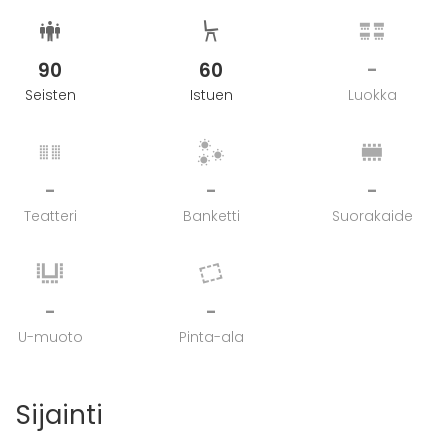
90
60
-
Seisten
Istuen
Luokka
-
-
-
Teatteri
Banketti
Suorakaide
-
-
U-muoto
Pinta-ala
Sijainti