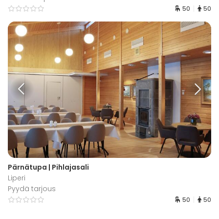
50
50
Pärnätupa | Pihlajasali
Liperi
Pyydä tarjous
50
50