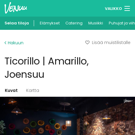
VALIKKO
Selaa tiloja
Elämykset
Muistilistasi
Catering
Musiikki
Puhujat ja vii
Kirjaudu
Lisää muistilistalle
Hakuun
Suomi
Ticorillo | Amarillo,
Ilmoita kohteesi
Joensuu
Kuvat
Kartta