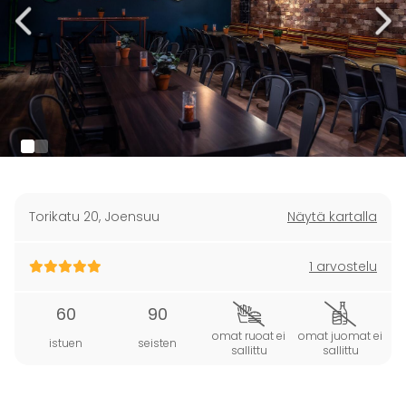
Torikatu 20
,
Joensuu
Näytä kartalla
1 arvostelu
60
90
omat ruoat ei
omat juomat ei
istuen
seisten
sallittu
sallittu