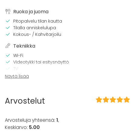
Ruoka ja juoma
Pitopalvelu tilan kautta
Tilalla anniskelulupa
Kokous- / Kahvitarjoilu
Tekniikka
Wi-Fi
Videotykki tai esitysnäyttö
TV
Kevyt äänentoisto
Näytä lisää
Mikrofoni
Tapahtumatyypit
Arvostelut
Juhlat
Häät
Saunailta
Arvosteluja yhteensä:
1
,
Illallinen / lounas
Keskiarvo:
5.00
Kokous