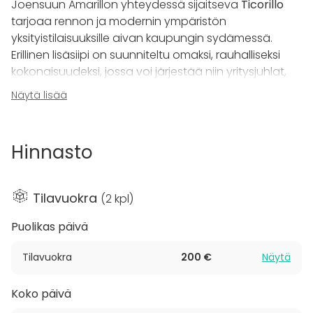
Joensuun Amarillon yhteydessä sijaitseva
Ticorillo
tarjoaa rennon ja modernin ympäristön
yksityistilaisuuksille aivan kaupungin sydämessä.
Erillinen lisäsiipi on suunniteltu omaksi, rauhalliseksi
kokonaisuudeksi, jossa voi järjestää niin yritysjuhlat,
syntymäpäivät, illanvietot kuin muutkin yksityiset
Näytä lisää
tapahtumat.
Ticorillo hurmaa lämminhenkisellä tunnelmallaan ja
Hinnasto
persoonallisella sisustuksellaan. Tilassa on mukavat
istumapaikat noin 60 hengelle. Lisäksi käytössä iso
näyttö esimerkiksi esityksiä varten.
Tilavuokra
(
2 kpl
)
Tila soveltuu loistavasti niin rentoihin juhliin, kuin
Puolikas päivä
kokoushenkisiin tilaisuuksiin. Mahdollisuus yhdistää
Amarillon ruoka- ja juomatarjoilut tekee Ticorillosta
Tilavuokra
200 €
Näytä
vaivattoman valinnan, kun halutaan yhdistää
herkullinen menu ja hyvä seura viihtyisässä
Koko päivä
ympäristössä.