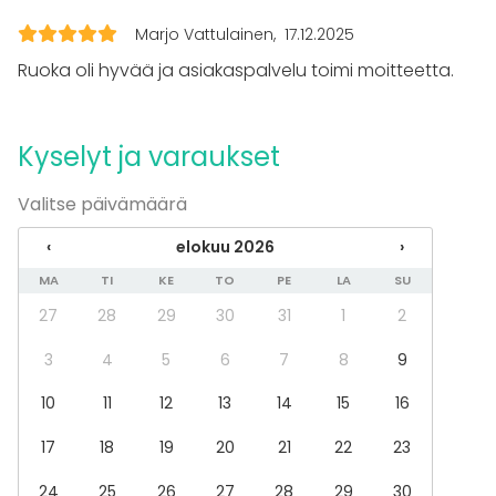
Seminaari / konferenssi
Messut
Marjo Vattulainen
17.12.2025
Esitys / näytös
Ruoka oli hyvää ja asiakaspalvelu toimi moitteetta.
Virkistystilaisuus
Mökkireissu / retriitti
Elämys / aktiviteetti
Kyselyt ja varaukset
Pikkujoulut
Tilatyypit
Valitse päivämäärä
Ravintola
‹
elokuu 2026
›
Kabinetti
Baari
MA
TI
KE
TO
PE
LA
SU
27
28
29
30
31
1
2
3
4
5
6
7
8
9
10
11
12
13
14
15
16
17
18
19
20
21
22
23
24
25
26
27
28
29
30