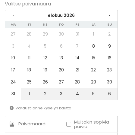
Tähkäpäässä järjestät kokous- tai tiimipäivän 30
Valitse päivämäärä
henkilölle. Käytössäsi ovat Wi-Fi, äly-TV, HDMI-kaapeli
ja sovitin, fläppitaulu, muistilaput sekä täysin
‹
elokuu 2026
›
varusteltu keittiö. Vesipiste, vesikannut ja lasit ovat
MA
TI
KE
TO
PE
LA
SU
valmiina ryhmän käyttöön. Tila soveltuu myös 40
27
28
29
30
31
1
2
henkilön rennompiin tilaisuuksiin ja juhliin.
3
4
5
6
7
8
9
Lisätietoa aktiviteeteista
10
11
12
13
14
15
16
Erilaisia elämyspaketteja hyvinvointiin ja hevosiin
liittyen esim. ratsastuskokeilu, äänimaljarentoutus,
17
18
19
20
21
22
23
läsnäolohetki hevosen kanssa.
24
25
26
27
28
29
30
31
1
2
3
4
5
6
Varaustilanne kyselyn kautta
Muitakin sopivia
Päivämäärä
päiviä