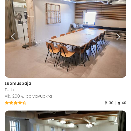
Luomuspaja
Turku
Alk. 200 € päivävuokra
30
40