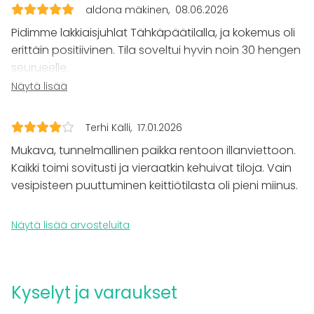
aldona mäkinen
08.06.2026
Esitys / näytös
Virkistystilaisuus
Pidimme lakkiaisjuhlat Tähkäpäätilalla, ja kokemus oli
Mökkireissu / retriitti
erittäin positiivinen. Tila soveltui hyvin noin 30 hengen
Elämys / aktiviteetti
seurueelle.
Pikkujoulut
Erityismaininnan ansaitsee sisällä oleva poreallas,
Näytä lisää
Tilatyypit
joka toi juhliin mukavaa lisäarvoa ja oli vieraiden
mieleen. Kesäaikaan myös ulkotilat ovat suuri etu –
Monitoimitila
Terhi Källi
17.01.2026
niitä voi hyödyntää niin ruokailuun kuin rentoon
Saunatila
Mukava, tunnelmallinen paikka rentoon illanviettoon.
Kokoushuone
yhdessäoloon.
Kaikki toimi sovitusti ja vieraatkin kehuivat tiloja. Vain
Lounge
Kartano / Huvila
vesipisteen puuttuminen keittiötilasta oli pieni miinus.
Tilat olivat viihtyisät, toimivat ja juhlakäyttöön
Maatila
erinomaiset. Suosittelen lämpimästi erityisesti erilaisiin
Terassi / Piha
juhliin ja muihin tilaisuuksiin, joissa halutaan yhdistää
Näytä lisää arvosteluita
Elämyspalvelu
yhdessäolo, ruokailu ja mahdollisuus nauttia
porealtaasta.
Lisätietoa palveluista ja puitteista
😊
Kyselyt ja varaukset
KOKOUS - JA TIIMIPÄIVÄT