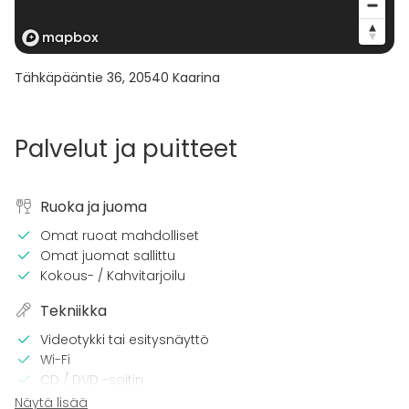
Tähkäpääntie 36
,
20540
Kaarina
Palvelut ja puitteet
Ruoka ja juoma
Omat ruoat mahdolliset
Omat juomat sallittu
Kokous- / Kahvitarjoilu
Tekniikka
Videotykki tai esitysnäyttö
Wi-Fi
CD / DVD -soitin
Pro äänilaitteisto
Näytä lisää