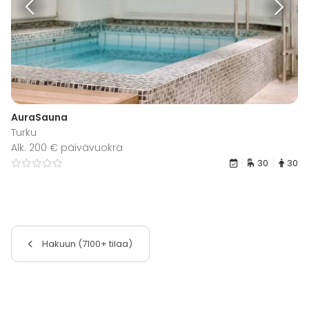
AuraSauna
Turku
Alk. 200 € päivävuokra
30
30
Hakuun (7100+ tilaa)