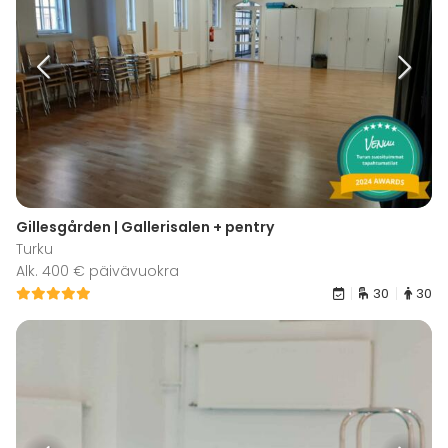
Gillesgården | Gallerisalen + pentry
Turku
Alk. 400 € päivävuokra
30
30