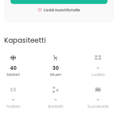
minuutin ajomatkan päässä Turun, Liedon, Kaarinan
ja Raision keskustasta. Meille pääsee myös julkisilla.
Lisää muistilistalle
Tervetuloa!
Kapasiteetti
40
30
-
Seisten
Istuen
Luokka
-
-
-
Teatteri
Banketti
Suorakaide