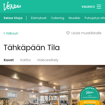
VALIKKO
Selaa tiloja
Elämykset
Muistilistasi
Catering
Musiikki
Puhujat ja vii
Kirjaudu
Lisää muistilistalle
Hakuun
Suomi
Tähkäpään Tila
Ilmoita kohteesi
Kuvat
Kartta
Videoesittely