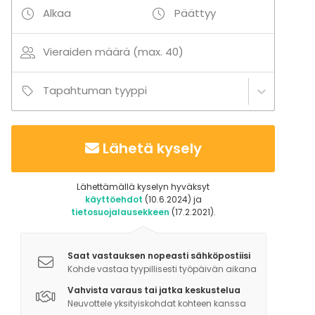
Alkaa
Päättyy
Vieraiden määrä (max. 40)
Tapahtuman tyyppi
Lähetä kysely
Lähettämällä kyselyn hyväksyt
käyttöehdot
(10.6.2024) ja
tietosuojalausekkeen
(17.2.2021).
Saat vastauksen nopeasti sähköpostiisi
Kohde vastaa tyypillisesti työpäivän aikana
Vahvista varaus tai jatka keskustelua
Neuvottele yksityiskohdat kohteen kanssa