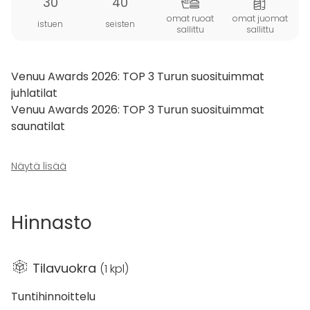
30
40
omat ruoat
omat juomat
istuen
seisten
sallittu
sallittu
Venuu Awards 2026: TOP 3 Turun suosituimmat
juhlatilat
Venuu Awards 2026: TOP 3 Turun suosituimmat
saunatilat
Hurmaava
Tähkäpään Tila
sijaitsee Kaarinassa, reilun
Näytä lisää
5 kilometrin päässä Turun keskustasta.
Yli 100-vuotias maalaismiljöö päärakennuksineen
huokuu ihastuttavaa tunnelmaa, joka vie hetkeksi
Hinnasto
pois kaupungin sykkeestä.
Päärakennuksen pohjakerroksessa sijaitsee
Tilavuokra
(
1 kpl
)
mielettömän upea n. 150 neliöinen
tapahtumatila
.
Avara yhtenäinen tila soveltuu mainiosti erilaisten
Tuntihinnoittelu
tapahtumien järjestämiseen; erilaisiin juhliin, yrityksien