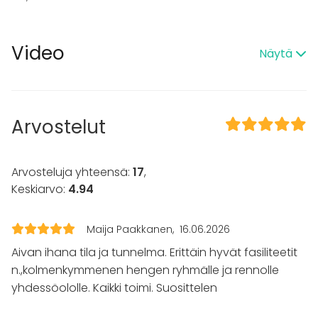
TV
Tilaan kuuluu
Video
Näytä
Terassi
Sauna
Piha
Kalusto
Arvostelut
Palju / poreallas
Keittiö asiakkaan käytössä
Astiasto
Arvosteluja yhteensä:
17
,
Keskiarvo:
4.94
Tapahtumatyypit
Juhlat
Maija Paakkanen
16.06.2026
Häät
Aivan ihana tila ja tunnelma. Erittäin hyvät fasiliteetit
Saunailta
Illallinen / lounas
n.,kolmenkymmenen hengen ryhmälle ja rennolle
Kokous
yhdessöololle. Kaikki toimi. Suosittelen
Seminaari / konferenssi
Messut