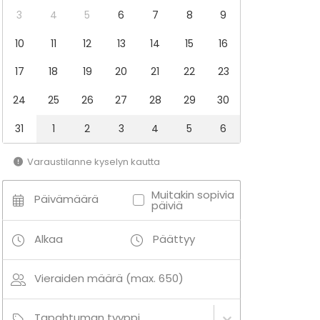
3
4
5
6
7
8
9
10
11
12
13
14
15
16
17
18
19
20
21
22
23
24
25
26
27
28
29
30
31
1
2
3
4
5
6
Varaustilanne kyselyn kautta
Muitakin sopivia
Päivämäärä
päiviä
Alkaa
Päättyy
Vieraiden määrä (max. 650)
Tapahtuman tyyppi