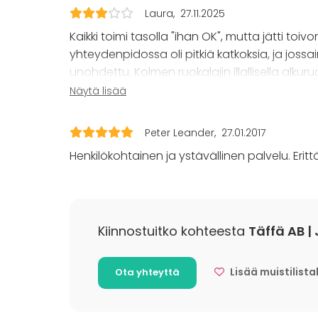
Virkistyst
Laura
27.11.2025
Mökkireissu
Kaikki toimi tasolla "ihan OK", mutta jätti t
Elämys / a
Pikkujoulu
yhteydenpidossa oli pitkiä katkoksia, ja jos
unohdettu. Kolmen ruokalajin illallisella alku
jälkiruoka hyvä. Tarjoilijat ovat opiskelijoita 
Näytä lisää
mutta valitettavasti työskentely näytti varsin 
jouduttiin varmistelemaan useamman kerran. H
Peter Leander
27.01.2017
illallinen oli pettymys. Onneksi henkilökunta o
Henkilökohtainen ja ystävällinen palvelu. Erit
palvelun kehittämiseen!
Kiinnostuitko kohteesta
Täffä AB |
Lisää muistilista
Ota yhteyttä