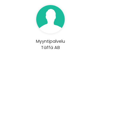
Myyntipalvelu
Täffä AB