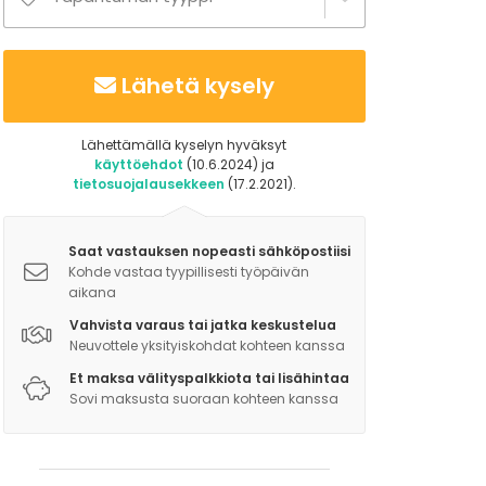
Lähetä kysely
Lähettämällä kyselyn hyväksyt
käyttöehdot
(10.6.2024) ja
tietosuojalausekkeen
(17.2.2021).
Saat vastauksen nopeasti sähköpostiisi
Kohde vastaa tyypillisesti työpäivän
aikana
Vahvista varaus tai jatka keskustelua
Neuvottele yksityiskohdat kohteen kanssa
Et maksa välityspalkkiota tai lisähintaa
Sovi maksusta suoraan kohteen kanssa