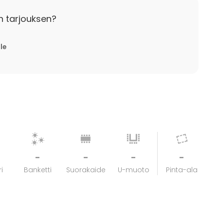
n tarjouksen?
lle
-
-
-
-
i
Banketti
Suorakaide
U-muoto
Pinta-ala