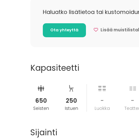
Haluatko lisätietoa tai kustomoidu
Lisää muistilista
Ota yhteyttä
Kapasiteetti
650
250
-
-
Seisten
Istuen
Luokka
Teatter
Sijainti