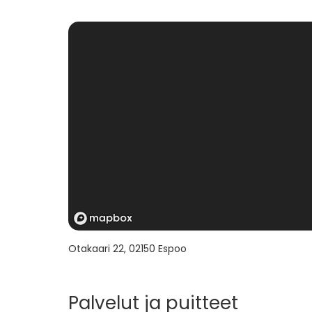
Otakaari 22
,
02150
Espoo
Palvelut ja puitteet