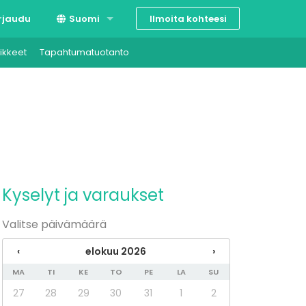
Ilmoita kohteesi
rjaudu
Suomi
ikkeet
Tapahtumatuotanto
Svenska
English
Kyselyt ja varaukset
Valitse päivämäärä
‹
elokuu 2026
›
MA
TI
KE
TO
PE
LA
SU
27
28
29
30
31
1
2