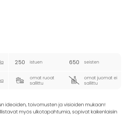
250
650
la
istuen
seisten
omat ruoat
omat juomat ei
ua
sallittu
sallittu
inun ideoiden, toivomusten ja visioiden mukaan!
listavat myös ulkotapahtumia, sopivat kaikenlaisiin