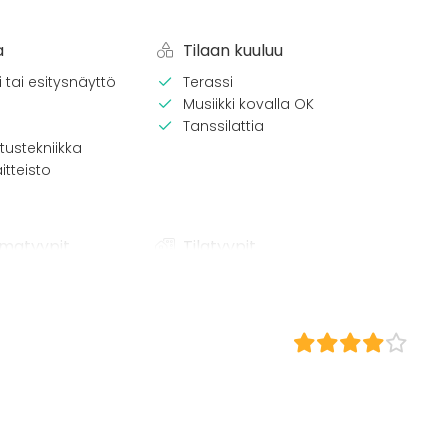
a
Tilaan kuuluu
 tai esitysnäyttö
Terassi
Musiikki kovalla OK
Tanssilattia
tustekniikka
itteisto
matyypit
Tilatyypit
Juhlasali
Ravintola
Yökerho
/ lounas
Terassi / Piha
 / konferenssi
äytös