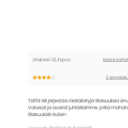
Otakaari 22
,
Espoo
Näytä kartal
2 arvostel
Täffä AB järjestää räätälöityjä tilaisuuksia s
Valoisat ja avarat juhlatilamme, jotka mahdol
tilaisuuksiin kuten: