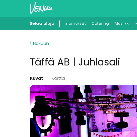
Selaa tiloja
Elämykset
Catering
Musiikki
Hakuun
Täffä AB | Juhlasali
Kuvat
Kartta