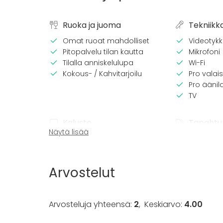
Ruoka ja juoma
Tekniikk
Omat ruoat mahdolliset
Videotykki
Pitopalvelu tilan kautta
Mikrofoni
Tilalla anniskelulupa
Wi-Fi
Kokous- / Kahvitarjoilu
Pro valais
Pro äänila
TV
Kalusto
Tapahtu
Näytä lisää
Diskopallo :)
Juhlat
Esiintymislava
Häät
Fläppi- / Valkotaulu
Saunailta
Arvostelut
Astiasto
Illallinen 
Kokous
Seminaari
Arvosteluja yhteensä:
2
,
Keskiarvo:
4.00
Messut
Esitys / n