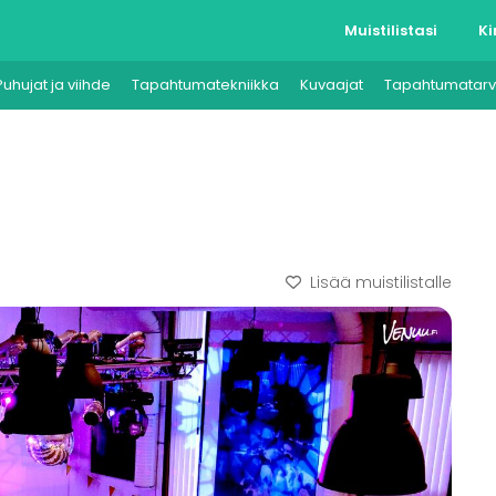
Muistilistasi
Ki
Puhujat ja viihde
Tapahtumatekniikka
Kuvaajat
Tapahtumatarv
Lisää muistilistalle