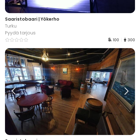
Saaristobaari | Yökerho
Turku
Pyydä tarjous
100
300