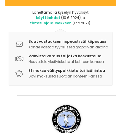
Lähettämällä kyselyn hyväksyt
käyttöehdot
(10.6.2024) ja
tietosuojalausekkeen
(17.2.2021).
Saat vastauksen nopeasti sähköpostiisi
Kohde vastaa tyypillisesti työpäivän aikana
Vahvista varaus tai jatka keskustelua
Neuvottele yksityiskohdat kohteen kanssa
Et maksa välityspalkkiota tai lisähintaa
Sovi maksusta suoraan kohteen kanssa