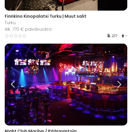
Finnkino Kinopalatsi Turku | Muut salit
Turku
Alk. 770 € päivävuokra
217
-
Night Club Marilyn / Pääravintola