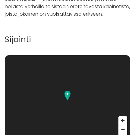
neljästä verhoilla toisistaan eroteltavasta kabinetista,
joista jokainen on vuokrattavissa erikseen.
Sijainti