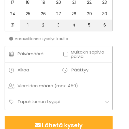
17
18
19
20
21
22
23
Ravintola
Baari
24
25
26
27
28
29
30
31
1
2
3
4
5
6
Lisätietoa aktiviteeteista
Saaristobaarin yksityistilaisuudet hinnoitellaan
Varaustilanne kyselyn kautta
myyntitakuulla, jonka täyttyessä erillistä tilavuokraa ei
Muitakin sopivia
veloiteta. Toteutuneen myynnin jäädessä alle
Päivämäärä
päiviä
sovitun myyntitakuun, veloitetaan erotus
tilavuokrana.
Alkaa
Päättyy
Myyntitakuuhun sisältyy kaikki etukäteen sekä paikan
Vieraiden määrä (max. 450)
päältä tilatut tarjoilut. Myyntitakuun määrä saattaa
vaihdella tilaisuuden ajankohdan sekä
Tapahtuman tyyppi
henkilömäärän mukaan, joten kysy tarjousta!
Lähetä kysely