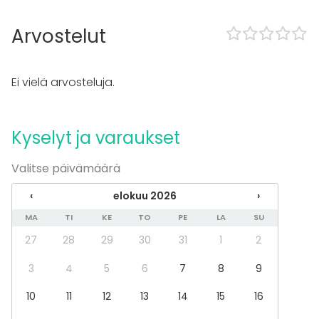
Tilaan kuuluu
Arvostelut
Musiikki kovalla OK
Tapahtumatyypit
Ei vielä arvosteluja.
Juhlat
Häät
Saunailta
Kyselyt ja varaukset
Illallinen / lounas
Kokous
Valitse päivämäärä
Seminaari / konferenssi
Messut
‹
elokuu 2026
›
Esitys / näytös
Virkistystilaisuus
MA
TI
KE
TO
PE
LA
SU
Mökkireissu / retriitti
27
28
29
30
31
1
2
Elämys / aktiviteetti
Pikkujoulut
3
4
5
6
7
8
9
Tilatyypit
10
11
12
13
14
15
16
Monitoimitila