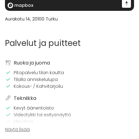
Aurakatu 14
,
20100
Turku
Palvelut ja puitteet
Ruoka ja juoma
Pitopalvelu tilan kautta
Tilalla anniskelulupa
Kokous- / Kahvitarjoilu
Tekniikka
Kevyt äänentoisto
Videotykki tai esitysnäyttö
Mikrofoni
Wi-Fi
Näytä lisää
TV