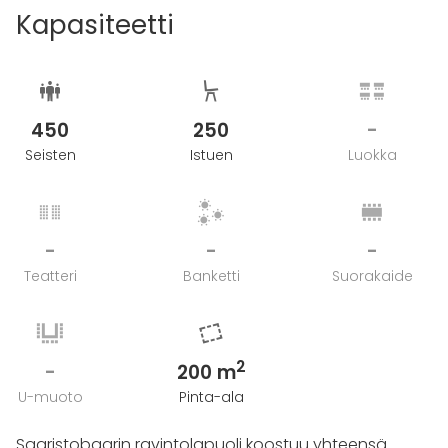
Kapasiteetti
450
250
-
Seisten
Istuen
Luokka
-
-
-
Teatteri
Banketti
Suorakaide
2
-
200 m
U-muoto
Pinta-ala
Saaristobaarin ravintolapuoli koostuu yhteensä