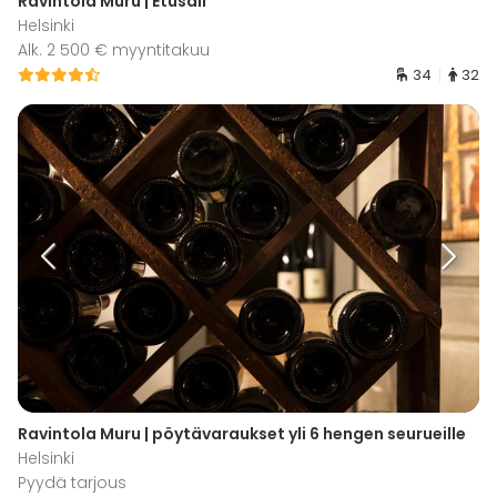
Ravintola Muru | Etusali
Helsinki
Alk. 2 500 € myyntitakuu
34
32
Ravintola Muru | pöytävaraukset yli 6 hengen seurueille
Helsinki
Pyydä tarjous