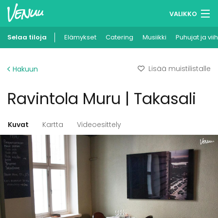
VALIKKO
Selaa tiloja
Elämykset
Muistilistasi
Catering
Musiikki
Puhujat ja vii
Kirjaudu
Lisää muistilistalle
Hakuun
Suomi
Ravintola Muru | Takasali
Ilmoita kohteesi
Kuvat
Kartta
Videoesittely