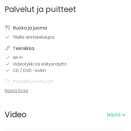
Palvelut ja puitteet
Ruoka ja juoma
Tilalla anniskelulupa
Tekniikka
Wi-Fi
Videotykki tai esitysnäyttö
CD / DVD -soitin
Tapahtumatyypit
Näytä lisää
Juhlat
Häät
Saunailta
Illallinen / lounas
Video
Näytä
Kokous
Seminaari / konferenssi
Messut