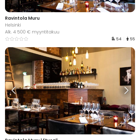
Ravintola Muru
Helsinki
Alk. 4 500 € myyntitakuu
54
55