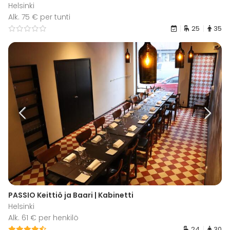
Helsinki
Alk. 75 € per tunti
25
35
PASSIO Keittiö ja Baari | Kabinetti
Helsinki
Alk. 61 € per henkilö
24
30