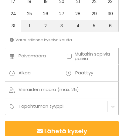
17
18
19
20
21
22
23
24
25
26
27
28
29
30
31
1
2
3
4
5
6
Varaustilanne kyselyn kautta
Muitakin sopivia
Päivämäärä
päiviä
Alkaa
Päättyy
Vieraiden määrä (max. 25)
Tapahtuman tyyppi
Lähetä kysely