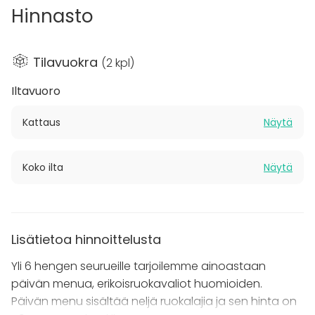
Hinnasto
Ota rohkeasti yhteyttä niin kerromme lisää.
Muistathan katsoa myös muut ravintolamme:
Tilavuokra
(
2 kpl
)
Pastis
– Pieni pala Pariisia keskellä Helsinkiä, ota
Iltavuoro
äkkilähtö ja nauti kaikilla aisteilla.
Villa Lilla
- Espoon Leppävaaran kauniissa
Kattaus
Näytä
maisemissa sijaitseva Villa Lilla on upea
tapahtumatila, jopa 48 hengelle.
Koko ilta
Näytä
Lisätietoa hinnoittelusta
Yli 6 hengen seurueille tarjoilemme ainoastaan
päivän menua, erikoisruokavaliot huomioiden.
Päivän menu sisältää neljä ruokalajia ja sen hinta on