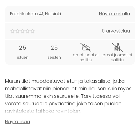
Fredrikinkatu 41
,
Helsinki
Näytä kartalla
0 arvostelua
25
25
omat ruoat ei
omat juomat ei
istuen
seisten
sallittu
sallittu
Murun tilat muodostuvat etu- ja takasalista, jotka
mahdollistavat niin pienen intiimin illallisen kuin myös
tilat suuremmallekin seurueelle. Tarvittaessa voi
varata seurueelle privaattina joko toisen puolen
ravintolasta tai koko ravintolan.
Näytä lisää
Muru on mahdollista varata yksityistilaisuuksiin myös
lounaalle!