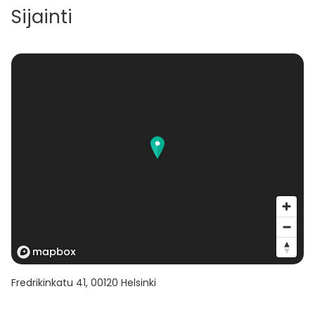
Sijainti
Fredrikinkatu 41
,
00120
Helsinki