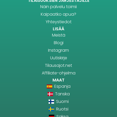
TILAISUUKSIEN JÄRJESTÄJILLE
Näin palvelu toimii
Kaipaatko apua?
Yhteystiedot
LISÄÄ
Meistä
Blogi
Instagram
Uutiskirje
Tilausajot.net
Affiliate-ohjelma
MAAT
Espanja
Tanska
Suomi
Ruotsi
Saksa