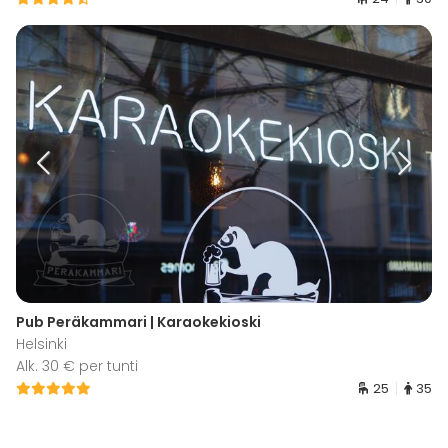
Pub Peräkammari | Karaokekioski
Helsinki
Alk. 30 € per tunti
25
35