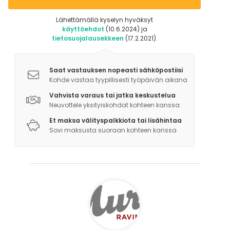
Lähettämällä kyselyn hyväksyt
käyttöehdot
(10.6.2024) ja
tietosuojalausekkeen
(17.2.2021).
Saat vastauksen nopeasti sähköpostiisi
Kohde vastaa tyypillisesti työpäivän aikana
Vahvista varaus tai jatka keskustelua
Neuvottele yksityiskohdat kohteen kanssa
Et maksa välityspalkkiota tai lisähintaa
Sovi maksusta suoraan kohteen kanssa