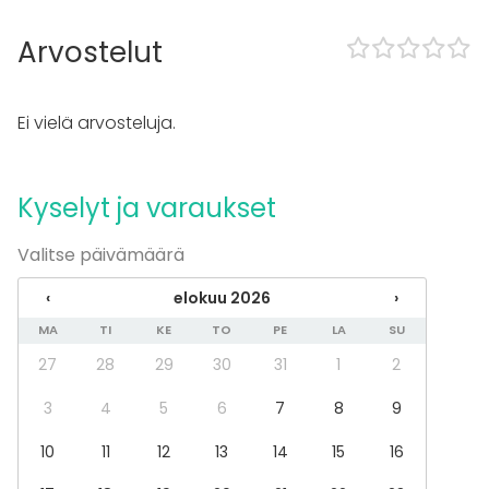
Esitys / näytös
Virkistystilaisuus
Arvostelut
Mökkireissu / retriitti
Elämys / aktiviteetti
Pikkujoulut
Ei vielä arvosteluja.
Tilatyypit
Ravintola
Kyselyt ja varaukset
Valitse päivämäärä
‹
elokuu 2026
›
MA
TI
KE
TO
PE
LA
SU
27
28
29
30
31
1
2
3
4
5
6
7
8
9
10
11
12
13
14
15
16