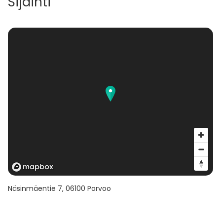
Sijainti
kokonaiskapasiteetti kesäaikaan on jopa 280
henkilöä.
Näsinmäentie 7
,
06100
Porvoo