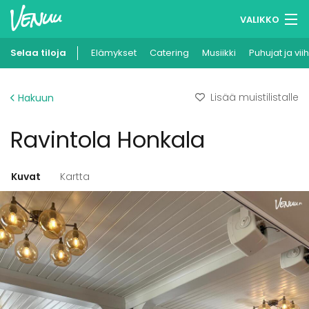
VALIKKO
Selaa tiloja
Elämykset
Muistilistasi
Catering
Musiikki
Puhujat ja vii
Kirjaudu
Lisää muistilistalle
Hakuun
Suomi
Ravintola Honkala
Ilmoita kohteesi
Kuvat
Kartta