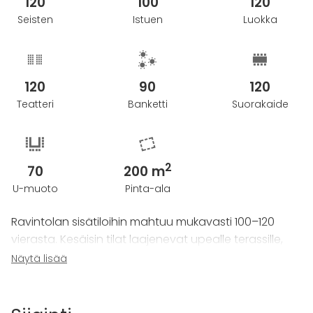
120
100
120
Seisten
Istuen
Luokka
120
90
120
Teatteri
Banketti
Suorakaide
2
70
200 m
U-muoto
Pinta-ala
Ravintolan sisätiloihin mahtuu mukavasti 100–120
vierasta. Kesäisin tilat laajenevat upealle terassille,
jonne mahtuu jopa 180 henkilöä. Terassi voidaan
Näytä lisää
tarvittaessa kattaa sään varalta, ja sieltä avautuu
henkeäsalpaava näkymä yli Porvoon
vanhankaupungin. Näin ollen ravintolan