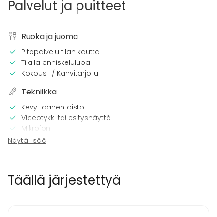
Palvelut ja puitteet
Ruoka ja juoma
Pitopalvelu tilan kautta
Tilalla anniskelulupa
Kokous- / Kahvitarjoilu
Tekniikka
Kevyt äänentoisto
Videotykki tai esitysnäyttö
Mikrofoni
Wi-Fi
Näytä lisää
Tulostin
Videokonferenssivälineet
Täällä järjestettyä
Tilaan kuuluu
Terassi
Esteetön tila
Musiikki kovalla OK