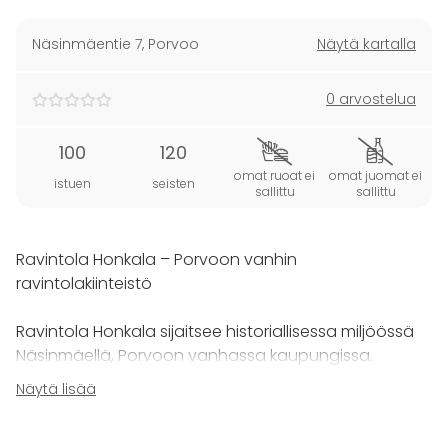
Näsinmäentie 7
,
Porvoo
Näytä kartalla
0 arvostelua
100
120
omat ruoat ei
omat juomat ei
istuen
seisten
sallittu
sallittu
Ravintola Honkala – Porvoon vanhin
ravintolakiinteistö
Ravintola Honkala sijaitsee historiallisessa miljöössä
Näsinmäellä, Porvoon vanhassa kaupungissa.
Vuonna
2024 täysin saneerattu
Honkala toimii
Näytä lisää
tilausravintolana, joka tarjoaa ainutlaatuiset ja
ajanmukaiset puitteet juhliin, kokouksiin ja