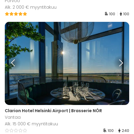
Porvoo
Alk. 2 000 € myyntitakuu
100
100
Clarion Hotel Helsinki Airport | Brasserie NÓR
Vantaa
Alk. 15 000 € myyntitakuu
100
240