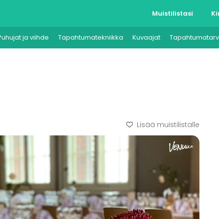
Muistilistasi
Ki
Puhujat ja viihde
Tapahtumatekniikka
Kuvaajat
Tapahtumatarv
Lisää muistilistalle