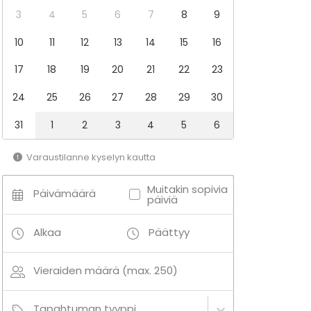
3
4
5
6
7
8
9
10
11
12
13
14
15
16
17
18
19
20
21
22
23
24
25
26
27
28
29
30
31
1
2
3
4
5
6
Varaustilanne kyselyn kautta
Muitakin sopivia
Päivämäärä
päiviä
Alkaa
Päättyy
Vieraiden määrä (max. 250)
Tapahtuman tyyppi