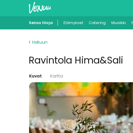
Selaa tiloja
Elämykset
Catering
Musiikki
Hakuun
Ravintola Hima&Sali
Kuvat
Kartta