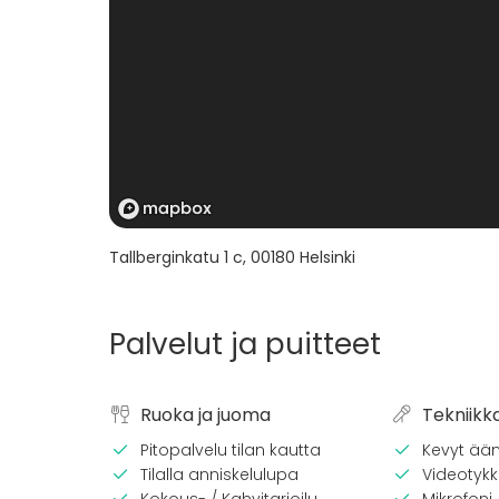
Tallberginkatu 1 c
,
00180
Helsinki
Palvelut ja puitteet
Ruoka ja juoma
Tekniikk
Pitopalvelu tilan kautta
Kevyt ään
Tilalla anniskelulupa
Videotykki
Kokous- / Kahvitarjoilu
Mikrofoni