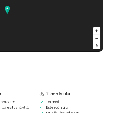
a
Tilaan kuuluu
entoisto
Terassi
 tai esitysnäyttö
Esteetön tila
Musiikki kovalla OK