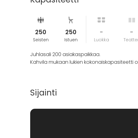
Ehdotuksia erilaisista kokonaisuuksista l
myös toiveita tarjoiluja koskien, näin varm
sopivan kokonaisuuden.
Tarvittaessa huomioimme erikoisruokavaliot
osaamisestamme.
250
250
-
-
Hima & Salin juhlatila on ravintolan anniskel
Seisten
Istuen
Luokka
Teatter
mahdollista.
Juhlasali 200 asiakaspaikkaa.
Kahvila mukaan lukien kokonaiskapasiteetti 
Sijainti