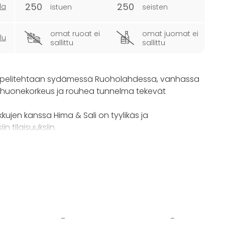
250
250
la
istuen
seisten
omat ruoat ei
omat juomat ei
lu
sallittu
sallittu
e Kaapelitehtaan sydämessä Ruoholahdessa, vanhassa
 huonekorkeus ja rouhea tunnelma tekevät
kujen kanssa Hima & Sali on tyylikäs ja
n tilaisuuksiin.
 tai tunnelmallista juhlatilaa, Hima & Sali tarjoaa
 myös elävän musiikin. Tilaan on mahdollista tuoda
oi jatkua illallisen jälkeen rennosti tanssin merkeissä.
luonteen ja ohjelman mukaisesti. Äänentoistokamat
-
-