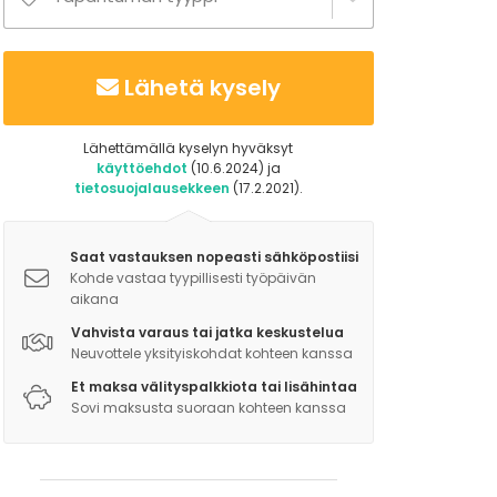
Lähetä kysely
Lähettämällä kyselyn hyväksyt
käyttöehdot
(10.6.2024) ja
tietosuojalausekkeen
(17.2.2021).
Saat vastauksen nopeasti sähköpostiisi
Kohde vastaa tyypillisesti työpäivän
aikana
Vahvista varaus tai jatka keskustelua
Neuvottele yksityiskohdat kohteen kanssa
Et maksa välityspalkkiota tai lisähintaa
Sovi maksusta suoraan kohteen kanssa