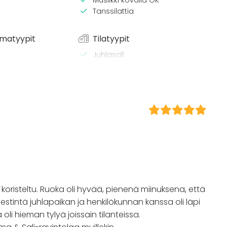
Tanssilattia
matyypit
Tilatyypit
Juhlasali
Monitoimitila
Ravintola
/ lounas
Teollisuusrakennus
Halli
 / konferenssi
äytös
ilaisuus
 / retriitti
ktiviteetti
t
i koristeltu. Ruoka oli hyvää, pienenä miinuksena, että
estintä juhlapaikan ja henkilökunnan kanssa oli läpi
oli hieman tylyä joissain tilanteissa.