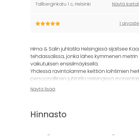
Tallberginkatu 1 c
,
Helsinki
Näytä kartal
1 arvoste
Hima & Salin juhlatila Helsingissä sijaitse
tehdassalissa, jonka lähes kymmenen metrin
vaikutuksen ensisilmäyksellä.
Yhdessä ravintolamme keittiön loihtimien herk
persoonallinen juhlatila Helsingissä monenlaisii
Etsitpä hääpaikkaa, näyttävää tilausravintolaa
Näytä lisää
puitteet, joissa juhlat jäävät mieleen.
Henkilömäärä ja tilan käyttö
Hinnasto
Juhlasalin avara pohjaratkaisu mahdollistaa
bändi tai DJ:n viihdyttämään iltaa. Näin juhla v
Tilan käyttö suunnitellaan aina tilaisuuden 
-
-
löytyvät valmiina puheiden pitoa varten.