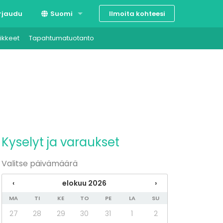
Ilmoita kohteesi
rjaudu
Suomi
ikkeet
Tapahtumatuotanto
Svenska
English
Kyselyt ja varaukset
Valitse päivämäärä
‹
elokuu 2026
›
MA
TI
KE
TO
PE
LA
SU
27
28
29
30
31
1
2