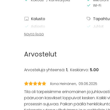
Wi-Fi
Kalusto
Tapahtu
Astiasto
Juhlat
Häät
Näytä lisää
Saunailta
Illallinen 
Kokous
Arvostelut
Seminaari
Messut
Esitys / n
Arvosteluja yhteensä:
1
,
Keskiarvo:
5.00
Virkistyst
Mökkireissu
Elämys / a
Ilona Heinänen
09.06.2025
Pikkujoulu
Tila oli tarpeisiimme erinomainen ja juhlavast
pääruoan kasvikset loppuivat kesken. Kaikki vi
prosessin sujuvaa. Paikan päällä henkilökunta 