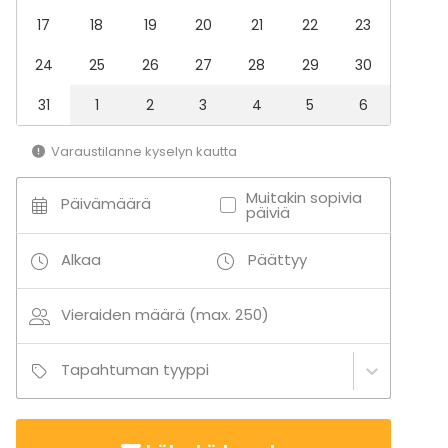
Halli
17
18
19
20
21
22
23
24
25
26
27
28
29
30
31
1
2
3
4
5
6
Varaustilanne kyselyn kautta
Muitakin sopivia
Päivämäärä
päiviä
Alkaa
Päättyy
Vieraiden määrä (max. 250)
Tapahtuman tyyppi