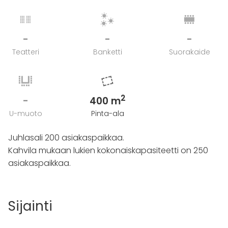
Ehdotuksia erilaisista kokonaisuuksista löydät
menuehdotelmistamme Kuuntelemme mielellämme
myös toiveita tarjoiluja koskien, näin varmistamme
-
-
-
tilaisuuden teemaan ja luonteeseen parhaiten
Teatteri
Banketti
Suorakaide
sopivan kokonaisuuden.
Tarvittaessa huomioimme erikoisruokavaliot –
olemme tunnettu myös FODMAP-ystävällisestä
osaamisestamme.
2
-
400 m
Hima & Salin juhlatila on ravintolan anniskelualuetta,
U-muoto
Pinta-ala
joten omien juomien tuominen ei ole mahdollista.
Juhlasali 200 asiakaspaikkaa.
Kahvila mukaan lukien kokonaiskapasiteetti on 250
asiakaspaikkaa.
Sijainti