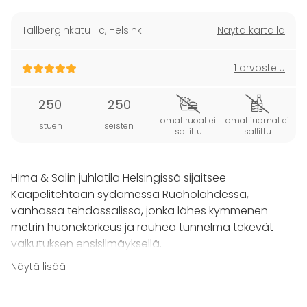
Tallberginkatu 1 c
,
Helsinki
Näytä kartalla
1 arvostelu
250
250
omat ruoat ei
omat juomat ei
istuen
seisten
sallittu
sallittu
Hima & Salin juhlatila Helsingissä sijaitsee
Kaapelitehtaan sydämessä Ruoholahdessa,
vanhassa tehdassalissa, jonka lähes kymmenen
metrin huonekorkeus ja rouhea tunnelma tekevät
vaikutuksen ensisilmäyksellä.
Yhdessä ravintolamme keittiön loihtimien herkkujen
Näytä lisää
kanssa Hima & Sali on tyylikäs ja persoonallinen
juhlatila Helsingissä monenlaisiin tilaisuuksiin.