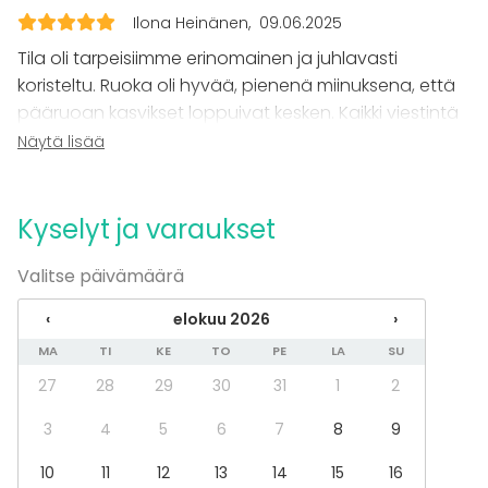
Ilona Heinänen
09.06.2025
Tapahtumatyypit
Tila oli tarpeisiimme erinomainen ja juhlavasti
Juhlat
koristeltu. Ruoka oli hyvää, pienenä miinuksena, että
Häät
pääruoan kasvikset loppuivat kesken. Kaikki viestintä
Saunailta
juhlapaikan ja henkilökunnan kanssa oli läpi prosessin
Näytä lisää
Illallinen / lounas
sujuvaa. Paikan päällä henkilökunta oli hieman tylyä
Kokous
joissain tilanteissa. Kokonaisuutena viihdyimme ja
Seminaari / konferenssi
Messut
suosittelisin Hima & Sali-ravintolaa muillekin.
Kyselyt ja varaukset
Esitys / näytös
Virkistystilaisuus
Valitse päivämäärä
Mökkireissu / retriitti
Elämys / aktiviteetti
‹
elokuu 2026
›
Pikkujoulut
MA
TI
KE
TO
PE
LA
SU
Tilatyypit
27
28
29
30
31
1
2
Juhlasali
3
4
5
6
7
8
9
Monitoimitila
Ravintola
10
11
12
13
14
15
16
Teollisuusrakennus