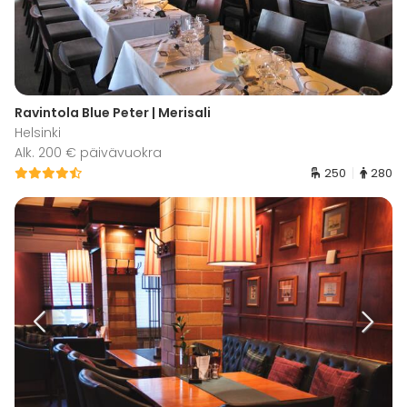
Ravintola Blue Peter | Merisali
Helsinki
Alk. 200 € päivävuokra
250
280