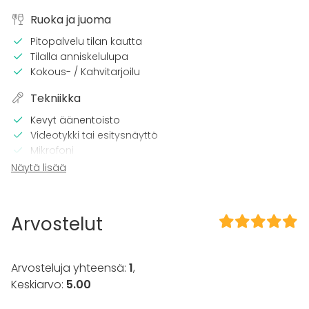
Ruoka ja juoma
Pitopalvelu tilan kautta
Tilalla anniskelulupa
Kokous- / Kahvitarjoilu
Tekniikka
Kevyt äänentoisto
Videotykki tai esitysnäyttö
Mikrofoni
Wi-Fi
Näytä lisää
Tilaan kuuluu
Terassi
Arvostelut
Esteetön tila
Musiikki kovalla OK
Tanssilattia
Arvosteluja yhteensä:
1
,
Keskiarvo:
5.00
Kalusto
Astiasto