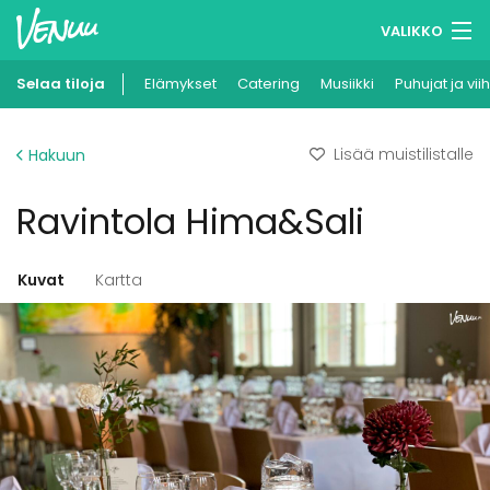
VALIKKO
Selaa tiloja
Elämykset
Muistilistasi
Catering
Musiikki
Puhujat ja vii
Kirjaudu
Lisää muistilistalle
Hakuun
Suomi
Ravintola Hima&Sali
Ilmoita kohteesi
Kuvat
Kartta