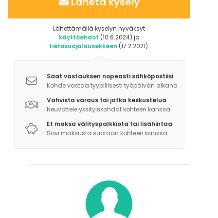
Lähetä kysely
Lähettämällä kyselyn hyväksyt
käyttöehdot
(10.6.2024) ja
tietosuojalausekkeen
(17.2.2021).
Saat vastauksen nopeasti sähköpostiisi
Kohde vastaa tyypillisesti työpäivän aikana
Vahvista varaus tai jatka keskustelua
Neuvottele yksityiskohdat kohteen kanssa
Et maksa välityspalkkiota tai lisähintaa
Sovi maksusta suoraan kohteen kanssa