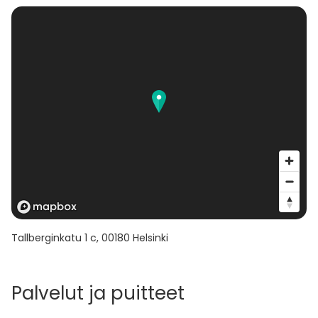
Tallberginkatu 1 c
,
00180
Helsinki
Palvelut ja puitteet