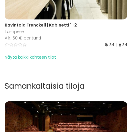
Ravintola Frenckell | Kabinetti 1+2
Tampere
Alk. 60 € per tunti
34
34
Näytä kaikki kohteen tilat
Samankaltaisia tiloja