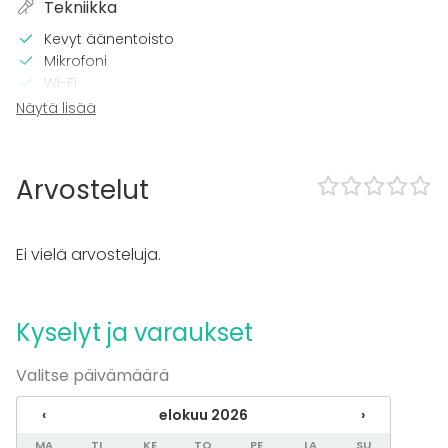
Tekniikka
Kevyt äänentoisto
Mikrofoni
Wi-Fi
CD / DVD -soitin
Näytä lisää
Tilaan kuuluu
Terassi
Arvostelut
Esteetön tila
Tanssilattia
Piha
Ei vielä arvosteluja.
Kalusto
Astiasto
Kyselyt ja varaukset
Tapahtumatyypit
Valitse päivämäärä
Juhlat
Häät
‹
elokuu 2026
›
Saunailta
MA
TI
KE
TO
PE
LA
SU
Illallinen / lounas