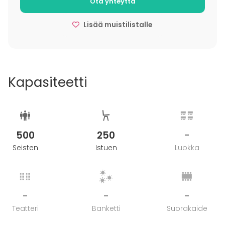
Ota yhteyttä
tilauksen arvo. Peruutusehdot koskevat myös
muutoksia henkilömäärässä sekä
Lisää muistilistalle
ravintolapalveluissa.
Varaus on voimassa tilaajan ilmoittamalle
osanottajamäärälle. Lopullinen osanottajamäärä
Kapasiteetti
tulee vahvistaa 2 viikkoa ennen tilaisuutta. Juvenes
Oy:llä on oikeus tarkistaa hintoja ja osoittaa toinen
tila varaajalle, mikäli osallistujamäärä pienenee
enemmän kuin 10 %.
500
250
-
Seisten
Istuen
Luokka
-
-
-
Teatteri
Banketti
Suorakaide