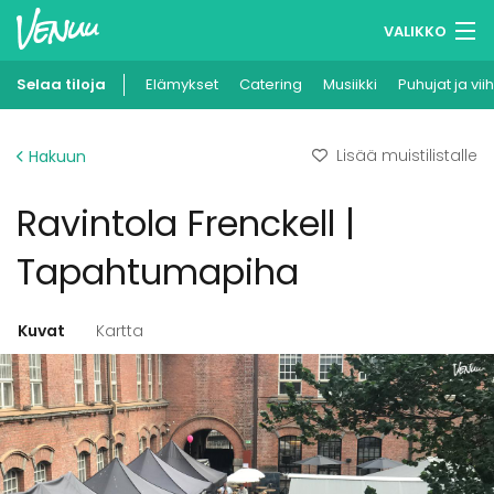
VALIKKO
Selaa tiloja
Elämykset
Muistilistasi
Catering
Musiikki
Puhujat ja vii
Kirjaudu
Lisää muistilistalle
Hakuun
Suomi
Ravintola Frenckell |
Ilmoita kohteesi
Tapahtumapiha
Kuvat
Kartta