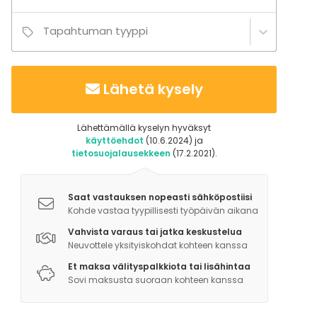
Tapahtuman tyyppi
Lähetä kysely
Lähettämällä kyselyn hyväksyt
käyttöehdot
(10.6.2024) ja
tietosuojalausekkeen
(17.2.2021).
Saat vastauksen nopeasti sähköpostiisi
Kohde vastaa tyypillisesti työpäivän aikana
Vahvista varaus tai jatka keskustelua
Neuvottele yksityiskohdat kohteen kanssa
Et maksa välityspalkkiota tai lisähintaa
Sovi maksusta suoraan kohteen kanssa