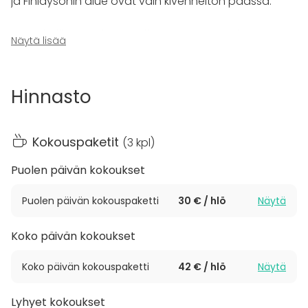
ja Finlaysonin alue ovat vain kivenheiton päässä.
Frenckellin Tapahtumapiha
sijaitsee Frenckellin
Näytä lisää
linnamaisella sisäpihalla Keskustorin pohjoispäässä.
Tapahtumapihalla järjestetään yleisö- ja
yritystapahtumia ympäri vuoden. Kesäaikaan piha-
Hinnasto
alue soveltuu loistavasti myös erilaisten perhejuhlien
ja häiden pitopaikaksi. Tapahtumapihalla voi
järjestää (1.5 - 30.9) jopa 500 hengen tapahtumia, ja
Kokouspaketit
(
3 kpl
)
ruokailemaankin mahtuu kerralla 250 vierasta.
Tapahtumapihalle voidaan pystyttää telttoja.
Puolen päivän kokoukset
Tapahtumien ruoka- ja juomatarjoilut toteuttaa
Puolen päivän kokouspaketti
30 € / hlö
Näytä
Juvenes Juhlapalvelu. Juvenes Juhlapalvelulle on
myönnetty Chaîne des Rôtisseurs – Paistinkääntäjien
Koko päivän kokoukset
Rôtisseurs-kilpi ensimmäisenä juhlapalveluyrityksenä
Suomessa. Kilpi on maailman suurimman ja
Koko päivän kokouspaketti
42 € / hlö
Näytä
vanhimman gastronomisen järjestön korkein
tunnustus ruoan ja palvelun tasosta.
Lyhyet kokoukset