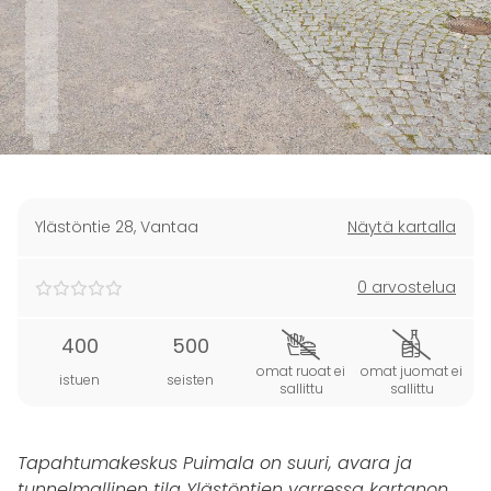
Ylästöntie 28
,
Vantaa
Näytä kartalla
0 arvostelua
400
500
omat ruoat ei
omat juomat ei
istuen
seisten
sallittu
sallittu
Tapahtumakeskus Puimala on suuri, avara ja
tunnelmallinen tila Ylästöntien varressa kartanon