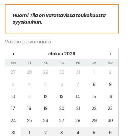
Juhlasali
Monitoimitila
Huom! Tila on varattavissa toukokuusta
Konserttisali
syyskuuhun.
Halli
Maatila
Valitse päivämäärä
Aktiviteetit
Ulkoilu
‹
elokuu 2026
›
MA
TI
KE
TO
PE
LA
SU
Lisätietoa aktiviteeteista
27
28
29
30
31
1
2
Suosittuja teemoja ovat mm. lavatanssit, Puimalan
3
4
5
6
7
8
9
Oktoberfest sekä Villi länsi. Kysy lisää!
10
11
12
13
14
15
16
17
18
19
20
21
22
23
24
25
26
27
28
29
30
31
1
2
3
4
5
6