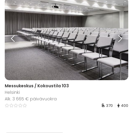
Messukeskus / Kokoustila 103
Helsinki
Alk. 3 665 € päivävuokra
370
400