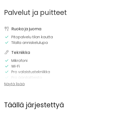
Palvelut ja puitteet
Ruoka ja juoma
Pitopalvelu tilan kautta
Tilalla anniskelulupa
Tekniikka
Mikrofoni
Wi-Fi
Pro valaistustekniikka
Pro äänilaitteisto
Näytä lisää
Tilaan kuuluu
Terassi
Esteetön tila
Täällä järjestettyä
Tanssilattia
Piha