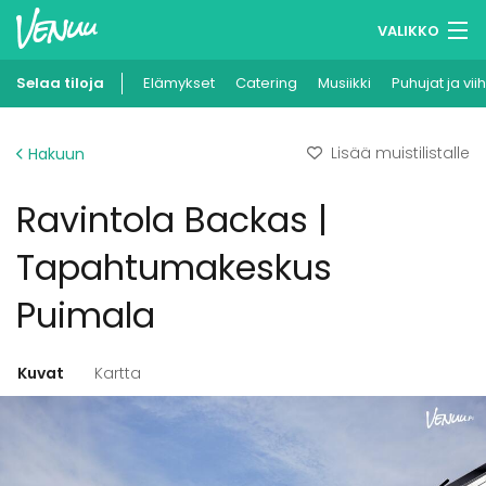
VALIKKO
Selaa tiloja
Elämykset
Muistilistasi
Catering
Musiikki
Puhujat ja vii
Kirjaudu
Lisää muistilistalle
Hakuun
Suomi
Ravintola Backas |
Ilmoita kohteesi
Tapahtumakeskus
Puimala
Kuvat
Kartta