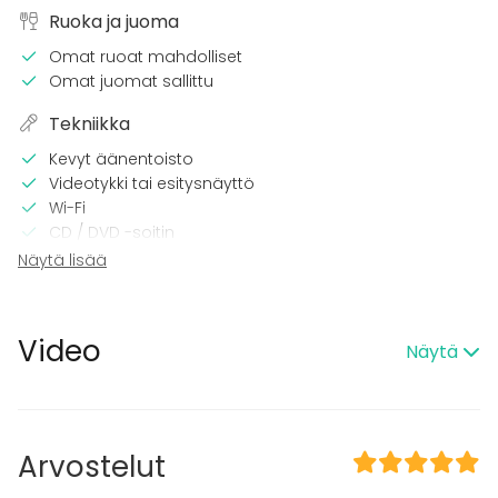
Ruoka ja juoma
Omat ruoat mahdolliset
Omat juomat sallittu
Tekniikka
Kevyt äänentoisto
Videotykki tai esitysnäyttö
Wi-Fi
CD / DVD -soitin
TV
Näytä lisää
Tilaan kuuluu
Sauna
Video
Näytä
Musiikki kovalla OK
Kalusto
Diskopallo :)
Arvostelut
Keittiö asiakkaan käytössä
Esiintymislava