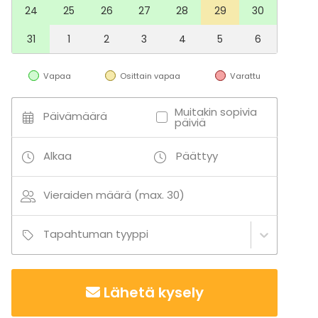
24
25
26
27
28
29
30
31
1
2
3
4
5
6
Vapaa
Osittain vapaa
Varattu
Muitakin sopivia
Päivämäärä
päiviä
Alkaa
Päättyy
Vieraiden määrä (max. 30)
Tapahtuman tyyppi
Lähetä kysely