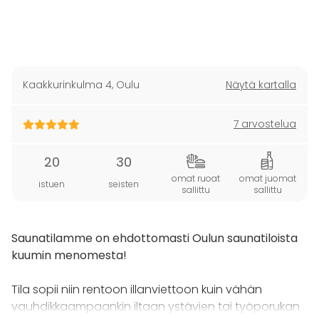
Kaakkurinkulma 4
,
Oulu
Näytä kartalla
7 arvostelua
20
30
omat ruoat
omat juomat
istuen
seisten
sallittu
sallittu
Saunatilamme on ehdottomasti Oulun saunatiloista
kuumin menomesta!
Tila sopii niin rentoon illanviettoon kuin vähän
vauhdikkaampaankin iltaan ystävien tai työporukan