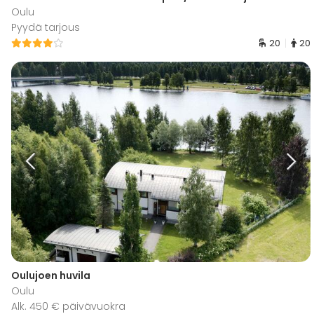
Oulu
Pyydä tarjous
20
20
Oulujoen huvila
Oulu
Alk. 450 € päivävuokra