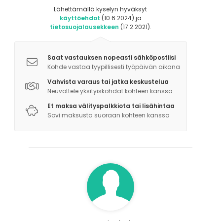
Lähettämällä kyselyn hyväksyt
käyttöehdot
(10.6.2024) ja
tietosuojalausekkeen
(17.2.2021).
Saat vastauksen nopeasti sähköpostiisi
Kohde vastaa tyypillisesti työpäivän aikana
Vahvista varaus tai jatka keskustelua
Neuvottele yksityiskohdat kohteen kanssa
Et maksa välityspalkkiota tai lisähintaa
Sovi maksusta suoraan kohteen kanssa