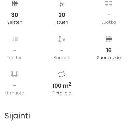
30
20
-
Seisten
Istuen
Luokka
-
-
16
Teatteri
Banketti
Suorakaide
2
-
100 m
U-muoto
Pinta-ala
Sijainti