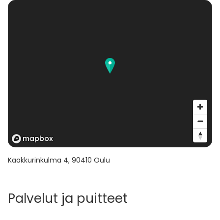
Kaakkurinkulma 4
,
90410
Oulu
Palvelut ja puitteet