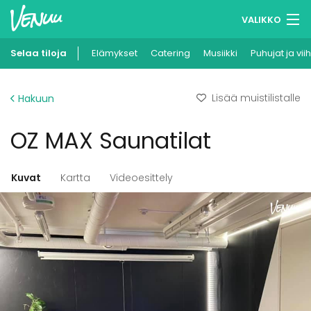
VALIKKO
Selaa tiloja
Elämykset
Muistilistasi
Catering
Musiikki
Puhujat ja vii
Kirjaudu
Lisää muistilistalle
Hakuun
Suomi
OZ MAX Saunatilat
Ilmoita kohteesi
Kuvat
Kartta
Videoesittely