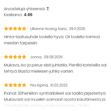
Fläppi- / Valkotaulu
Pyyhkeet
Arvosteluja yhteensä:
7
,
Astiasto
Keskiarvo:
4.86
Tapahtumatyypit
Lillianne Hoang Sario
29.11.2025
Juhlat
Hinta-laatusuhde todella hyvä. Oli todella toimiva
Häät
Saunailta
meidän tarpeisiin.
Illallinen / lounas
Kokous
Jonna
09.08.2025
Seminaari / konferenssi
Messut
Mukava, iso ja perus siisti juhlatila. Pienillä koristeilla sai
Esitys / näytös
tehtyä tilasta mieleisen juhlia varten.
Virkistystilaisuus
Mökkireissu / retriitti
Piia Kipinä
10.02.2023
Elämys / aktiviteetti
Pikkujoulut
Ihanat 30henkilön synttäribileet sai täällä järjestettyä.
Mukavasti sai musiikin soimaan isosta kaiuttimesta ja
Tilatyypit
tanssilattialla oli kiva yhdessä tanssia. Omilla
Saunatila