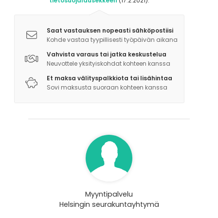
tietosuojalausekkeen
(17.2.2021).
Saat vastauksen nopeasti sähköpostiisi
Kohde vastaa tyypillisesti työpäivän aikana
Vahvista varaus tai jatka keskustelua
Neuvottele yksityiskohdat kohteen kanssa
Et maksa välityspalkkiota tai lisähintaa
Sovi maksusta suoraan kohteen kanssa
Myyntipalvelu
Helsingin seurakuntayhtymä