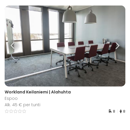
Workland Keilaniemi | Alahuhta
Espoo
Alk. 45 € per tunti
8
8