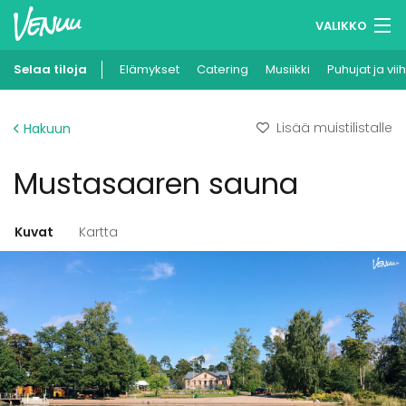
VALIKKO
Selaa tiloja
Elämykset
Muistilistasi
Catering
Musiikki
Puhujat ja vii
Kirjaudu
Lisää muistilistalle
Hakuun
Suomi
Mustasaaren sauna
Ilmoita kohteesi
Kuvat
Kartta