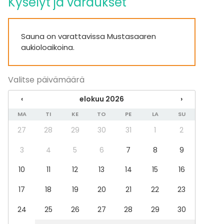
Kyselyt ja varaukset
Pikkujoulut
Tilatyypit
Sauna on varattavissa Mustasaaren
Saunatila
aukioloaikoina.
Terassi / Piha
Aktiviteetit
Valitse päivämäärä
Uinti
‹
elokuu 2026
›
MA
TI
KE
TO
PE
LA
SU
Lisätietoa palveluista ja puitteista
27
28
29
30
31
1
2
Pyyhevuokra 3 €.
3
4
5
6
7
8
9
10
11
12
13
14
15
16
17
18
19
20
21
22
23
24
25
26
27
28
29
30