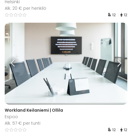
Helsinki
Alk. 20 € per henkilö
12
12
Workland Keilaniemi | Ollila
Espoo
Alk. 57 € per tunti
12
12