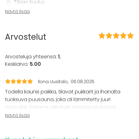
Tilaan kuuluu
Näytä lisää
Terassi
Sauna
Piha
Arvostelut
Kalusto
Pyyhkeet
Arvosteluja yhteensä:
1
,
Tapahtumatyypit
Keskiarvo:
5.00
Juhlat
Häät
Ilona Uusitalo
06.08.2026
Saunailta
Illallinen / lounas
Todella kaunis paikka, tilavat pukkarit ja ihanalta
Kokous
tuoksuva puusauna, joka oli lämmitetty juuri
Seminaari / konferenssi
sopivaksi. Saimme olla ihan omassa rauhassa.
Messut
Varasimme paikan polttariporukalle ja oli siihen aivan
Näytä lisää
Esitys / näytös
täydellinen! Plussaa mukavasta vesibussimatkasta
Virkistystilaisuus
saareen ja takaisin.
Mökkireissu / retriitti
Elämys / aktiviteetti