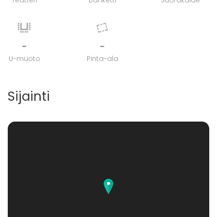
Teatteri
Banketti
Suorakaide
-
-
U-muoto
Pinta-ala
Sijainti