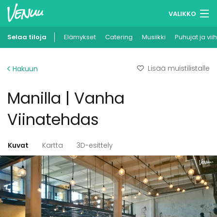
VALIKKO
Selaa tiloja
Elämykset
Muistilistasi
Catering
Musiikki
Puhujat ja vii
Kirjaudu
Lisää muistilistalle
Hakuun
Suomi
Manilla | Vanha
Ilmoita kohteesi
Viinatehdas
Kuvat
Kartta
3D-esittely