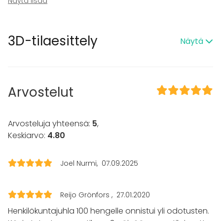
Näytä lisää
Tilaan kuuluu
Esteetön tila
3D-tilaesittely
Näytä
Kalusto
Keittiö asiakkaan käytössä
Tapahtumatyypit
Arvostelut
Juhlat
Häät
Saunailta
Arvosteluja yhteensä:
5
,
Illallinen / lounas
Keskiarvo:
4.80
Kokous
Seminaari / konferenssi
Messut
Joel Nurmi
07.09.2025
Esitys / näytös
Virkistystilaisuus
Mökkireissu / retriitti
Reijo Grönfors
27.01.2020
Elämys / aktiviteetti
Henkilökuntajuhla 100 hengelle onnistui yli odotusten.
Pikkujoulut