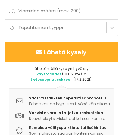
Vieraiden määrä (max. 200)
Tapahtuman tyyppi
Lähetä kysely
Lähettämällä kyselyn hyväksyt
käyttöehdot
(10.6.2024) ja
tietosuojalausekkeen
(17.2.2021).
Saat vastauksen nopeasti sähköpostiisi
Kohde vastaa tyypillisesti työpäivän aikana
Vahvista varaus tai jatka keskustelua
Neuvottele yksityiskohdat kohteen kanssa
Et maksa välityspalkkiota tai lisähintaa
Sovi maksusta suoraan kohteen kanssa