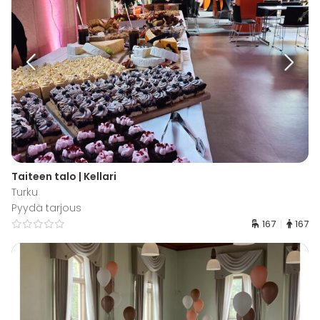
Taiteen talo | Kellari
Turku
Pyydä tarjous
167
167