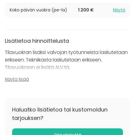
70 m2
Koko päivän vuokra (pe-la)
1 200 €
Näytä
Kaikkien tilojen yleisökapasiteetti yhteensä max 200.
Tiloissa ei ole anniskeluoikeuksia.
Lisätietoa hinnoittelusta
Tilavuokran lisäksi valvojan työtunneista laskutetaan
erikseen. Tekniikasta laskutetaan erikseen.
Tilavuokraan ei lisätä ALV:tä.
Näytä lisää
Lisätietoa peruutuksesta
5 kk ennen tilaisuutta peruutusmaksu 0€ summasta,
alle 5 kk ennen tilaisuutta tehdystä peruutuksesta
laskutetaan tilavuokra.
Haluatko lisätietoa tai kustomoidun
tarjouksen?
Ota yhteyttä