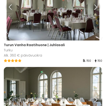
Turun Vanha Raatihuone | Juhlasali
Turku
Alk. 360 € päivävuokra
150
150