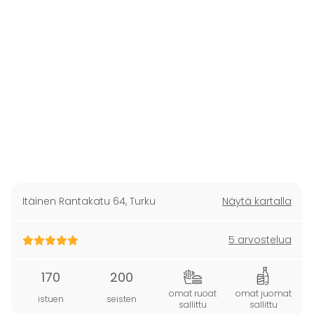
Itäinen Rantakatu 64
,
Turku
Näytä kartalla
5 arvostelua
170
200
omat ruoat
omat juomat
istuen
seisten
sallittu
sallittu