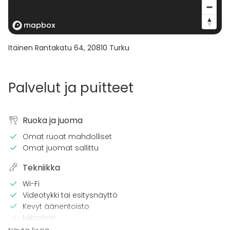
Itäinen Rantakatu 64
,
20810
Turku
Palvelut ja puitteet
Ruoka ja juoma
Omat ruoat mahdolliset
Omat juomat sallittu
Tekniikka
Wi-Fi
Videotykki tai esitysnäyttö
Kevyt äänentoisto
Mikrofoni