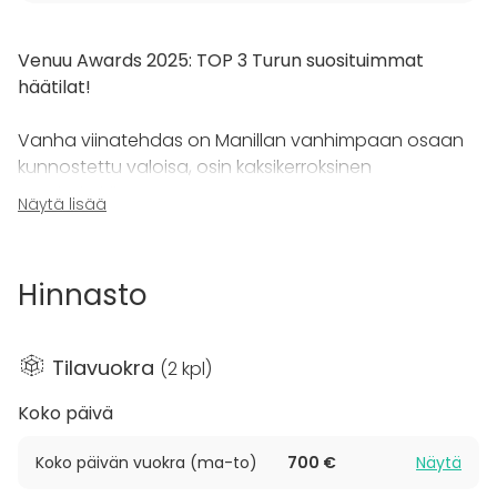
Venuu Awards 2025: TOP 3 Turun suosituimmat
häätilat!
Vanha viinatehdas on Manillan vanhimpaan osaan
kunnostettu valoisa, osin kaksikerroksinen
monitoimitila.
Näytä lisää
Tilan erikoisuutena on lasinen parvi ja osin lasitettu
lattia, jonka alla on näkyvissä remontin yhteydessä
Hinnasto
paljastuneita vanhoja kulttuurikerroksia.
Pinta-ala 180 m2
Tilavuokra
(
2 kpl
)
Lasilattian pinta-ala on noin 120m2 + parvi noin 60
m2
Koko päivä
Vanhan viinatehtaan kyljessä sijaitseva Dana-sali
Koko päivän vuokra (ma-to)
700 €
Näytä
soveltuu erityisesti näyttely- ja kokoustilaksi. Pinta-ala