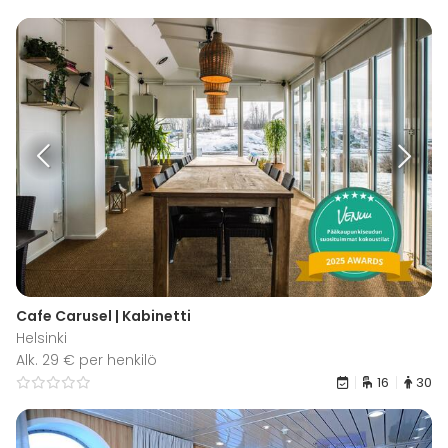
Cafe Carusel | Kabinetti
Helsinki
Alk. 29 € per henkilö
16
30