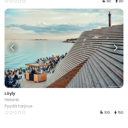
80
80
Löyly
Helsinki
Pyydä tarjous
100
150