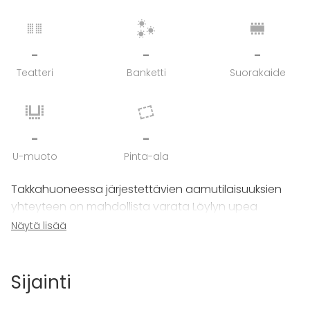
-
-
-
Teatteri
Banketti
Suorakaide
-
-
U-muoto
Pinta-ala
Takkahuoneessa järjestettävien aamutilaisuuksien
yhteyteen on mahdollista varata Löylyn upea
privaattisauna, jonka lauteille mahtuu ~10 henkeä
Näytä lisää
samanaikaisesti.
Sijainti