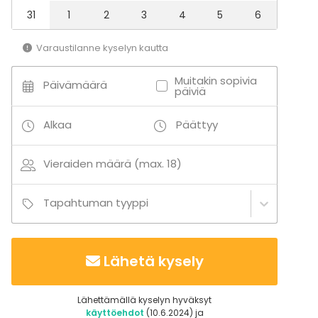
Baari
31
1
2
3
4
5
6
Aktiviteetit
Varaustilanne kyselyn kautta
Uinti
Muitakin sopivia
Päivämäärä
päiviä
Lisätietoa palveluista ja puitteista
Kokoustekniikkaa ei ole omasta takaa, mutta on
Alkaa
Päättyy
mahdollista vuokrata yhteistyökumppanimme
kautta – kysy lisää!
Vieraiden määrä (max. 18)
Lisätietoa aktiviteeteista
Tapahtuman tyyppi
Saunoista pääsee pulahtamaan mereen ympäri
vuoden – talvikaudella myös
avantouintimahdollisuus!
Lähetä kysely
Kysy mahdollisista ohjelmanumeroista ja
aktiviteeteista!
Lähettämällä kyselyn hyväksyt
käyttöehdot
(10.6.2024) ja