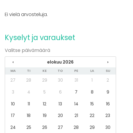
Tapahtumatyypit
Ei vielä arvosteluja.
Juhlat
Häät
Saunailta
Illallinen / lounas
Kyselyt ja varaukset
Kokous
Seminaari / konferenssi
Valitse päivämäärä
Messut
Esitys / näytös
‹
elokuu 2026
›
Virkistystilaisuus
MA
TI
KE
TO
PE
LA
SU
Mökkireissu / retriitti
Elämys / aktiviteetti
27
28
29
30
31
1
2
Pikkujoulut
3
4
5
6
7
8
9
Tilatyypit
10
11
12
13
14
15
16
Kokoushuone
Ravintola
17
18
19
20
21
22
23
Kabinetti
Terassi / Piha
24
25
26
27
28
29
30