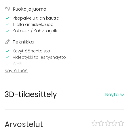
Ruoka ja juoma
Pitopalvelu tilan kautta
Tilalla anniskelulupa
Kokous- / Kahvitarjoilu
Tekniikka
Kevyt äänentoisto
Videotykki tai esitysnäyttö
Wi-Fi
TV
Näytä lisää
Tilaan kuuluu
Terassi
3D-tilaesittely
Näytä
Sauna
Esteetön tila
Kalusto
Arvostelut
Astiasto