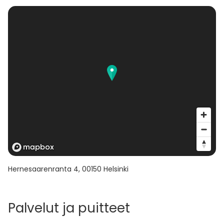
Hernesaarenranta 4
,
00150
Helsinki
Palvelut ja puitteet