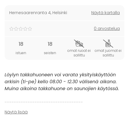
Hernesaarenranta 4
,
Helsinki
Näytä kartalla
0 arvostelua
18
18
omat ruoat ei
omat juomat ei
istuen
seisten
sallittu
sallittu
Löylyn takkahuoneen voi varata yksityiskäyttöön
arkisin (ti-pe) kello 08.00 - 12.30 välisenä aikana.
Muina aikoina takkahuone on saunojien käytössä.
----------------------------------
Löyly tarjoaa upeita elämyksiä niin helsinkiläisille
Näytä lisää
kuin muualta tulleille. Löyly on nähtävyys jo
arkkitehtuurinsa puolesta, sijainnistaan ja