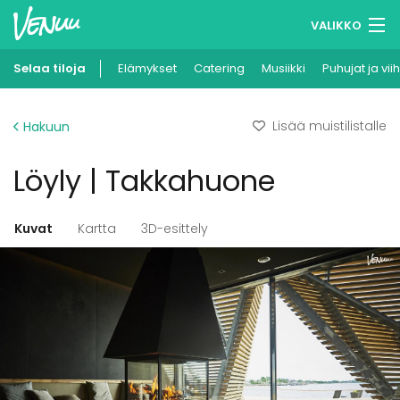
VALIKKO
Selaa tiloja
Elämykset
Muistilistasi
Catering
Musiikki
Puhujat ja vii
Kirjaudu
Lisää muistilistalle
Hakuun
Suomi
Löyly | Takkahuone
Ilmoita kohteesi
Kuvat
Kartta
3D-esittely