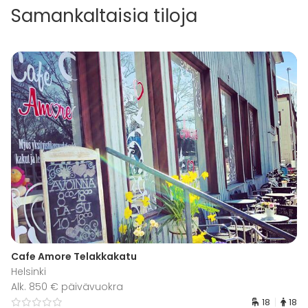
Samankaltaisia tiloja
Cafe Amore Telakkakatu
Helsinki
Alk. 850 € päivävuokra
18
18