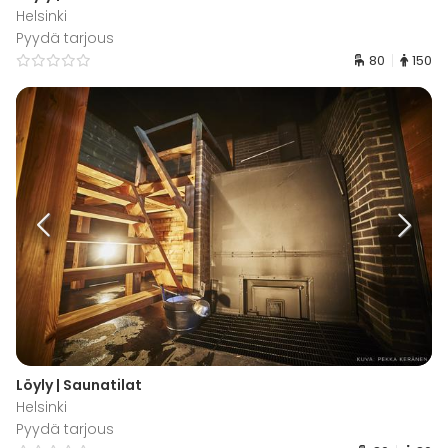
Helsinki
Pyydä tarjous
80
150
Löyly | Saunatilat
Helsinki
Pyydä tarjous