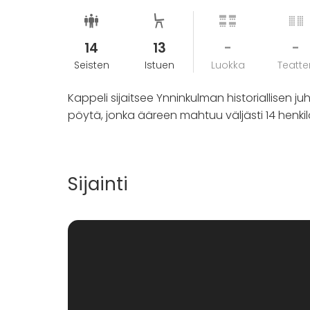
14
13
-
-
Seisten
Istuen
Luokka
Teatter
Kappeli sijaitsee Ynninkulman historiallisen ju
pöytä, jonka ääreen mahtuu väljästi 14 henkil
Sijainti