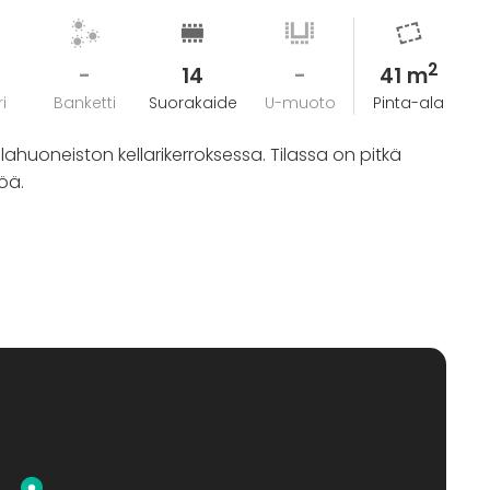
2
-
14
-
41 m
i
Banketti
Suorakaide
U-muoto
Pinta-ala
hlahuoneiston kellarikerroksessa. Tilassa on pitkä
öä.