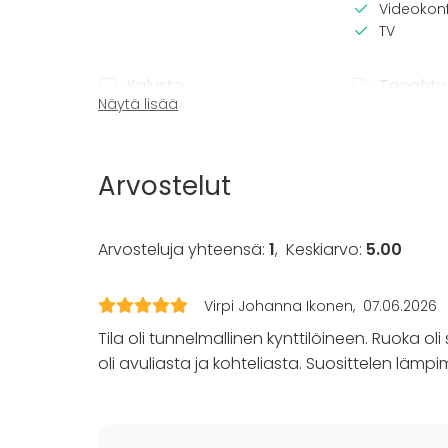
Videokonf
TV
Kalusto
Tapahtu
Näytä lisää
Muistiinpanovälineet
Juhlat
Fläppi- / Valkotaulu
Häät
Saunailta
Arvostelut
Illallinen 
Kokous
Seminaari
Arvosteluja yhteensä:
1
,
Keskiarvo:
5.00
Messut
Esitys / n
Virkistyst
Virpi Johanna Ikonen
07.06.2026
Mökkireissu
Tila oli tunnelmallinen kynttilöineen. Ruoka ol
Elämys / a
Pikkujoulu
oli avuliasta ja kohteliasta. Suosittelen lämpi