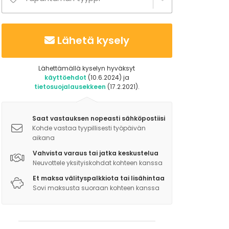
Lähetä kysely
Lähettämällä kyselyn hyväksyt
käyttöehdot
(10.6.2024) ja
tietosuojalausekkeen
(17.2.2021).
Saat vastauksen nopeasti sähköpostiisi
Kohde vastaa tyypillisesti työpäivän
aikana
Vahvista varaus tai jatka keskustelua
Neuvottele yksityiskohdat kohteen kanssa
Et maksa välityspalkkiota tai lisähintaa
Sovi maksusta suoraan kohteen kanssa