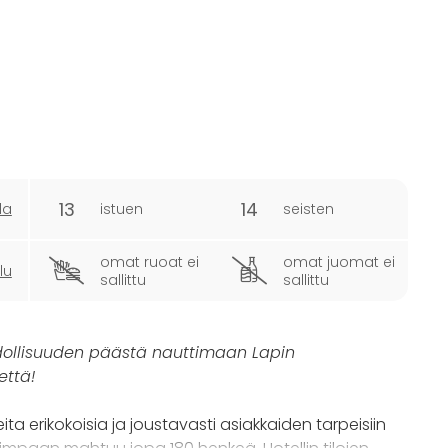
13
14
la
istuen
seisten
omat ruoat ei
omat juomat ei
lu
sallittu
sallittu
dollisuuden päästä nauttimaan Lapin
että!
a erikokoisia ja joustavasti asiakkaiden tarpeisiin