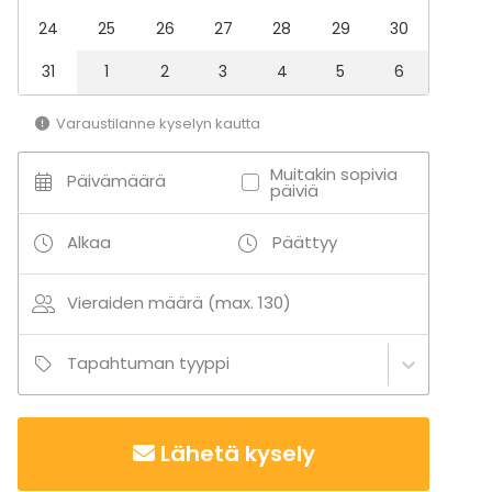
Tilatyypit
24
25
26
27
28
29
30
Juhlasali
Monitoimitila
31
1
2
3
4
5
6
Hotelli
Varaustilanne kyselyn kautta
Aktiviteetit
Laser- / värikuulasota
Muitakin sopivia
Päivämäärä
päiviä
Ulkoilu
Uinti
Veneily
Alkaa
Päättyy
Vieraiden määrä (max. 130)
Lisätietoa palveluista ja puitteista
Juhlallinen Vuorelasali sopii erinomaisesti kaikkiin
Tapahtuman tyyppi
elämän merkkihetkiin ristiäisistä syntymäpäiviin ja
valmistujaisiin. Vuorelasalissa on tilaa n. 40-50
henkilölle istumajärjestyksestä riippuen.
Lähetä kysely
Cocktailtilaisuutena tilaan mahtuu jopa 130 henkilöä.