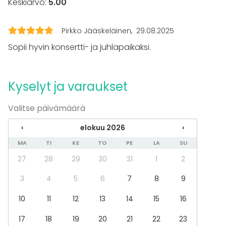
Keskiarvo:
5.00
Majoittumismahdollisuus
Kalusto
Pirkko Jääskeläinen
29.08.2025
Fläppi- / Valkotaulu
Sopii hyvin konsertti- ja juhlapaikaksi.
Astiasto
Tapahtumatyypit
Kyselyt ja varaukset
Juhlat
Häät
Valitse päivämäärä
Saunailta
Illallinen / lounas
‹
elokuu 2026
›
Kokous
Seminaari / konferenssi
MA
TI
KE
TO
PE
LA
SU
Messut
27
28
29
30
31
1
2
Esitys / näytös
Virkistystilaisuus
3
4
5
6
7
8
9
Mökkireissu / retriitti
Elämys / aktiviteetti
10
11
12
13
14
15
16
Pikkujoulut
17
18
19
20
21
22
23