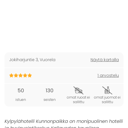
Jokiharjuntie 3
,
Vuorela
Näytä kartalla
1 arvostelu
50
130
omat ruoat ei
omat juomat ei
istuen
seisten
sallittu
sallittu
Kylpylähotelli Kunnonpaikka on monipuolinen hotelli