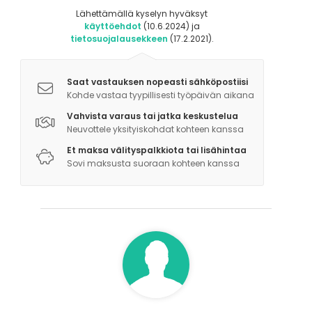
Tarjoamme asiakkaillemme ilmaisen pysäköinnin
Lähettämällä kyselyn hyväksyt
käyttöehdot
(10.6.2024) ja
suurella parkkipaikallamme!
tietosuojalausekkeen
(17.2.2021).
Meille on helppo tulla niin julkisilla kuin omalla
autollakin ja ilmaiselta pysäköintialueelta löytyvät
edulliset latauspaikat myös reilulle 40:lle sähköautolle.
Saat vastauksen nopeasti sähköpostiisi
Kohde vastaa tyypillisesti työpäivän aikana
Vahvista varaus tai jatka keskustelua
Neuvottele yksityiskohdat kohteen kanssa
Et maksa välityspalkkiota tai lisähintaa
Sovi maksusta suoraan kohteen kanssa