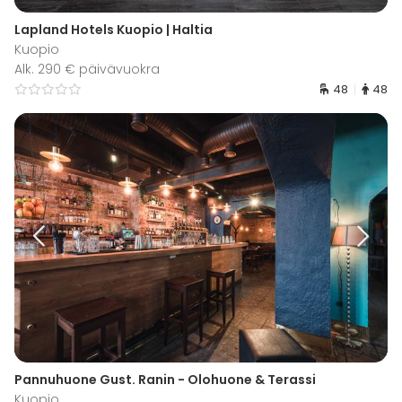
Lapland Hotels Kuopio | Haltia
Kuopio
Alk. 290 € päivävuokra
48
48
Pannuhuone Gust. Ranin - Olohuone & Terassi
Kuopio