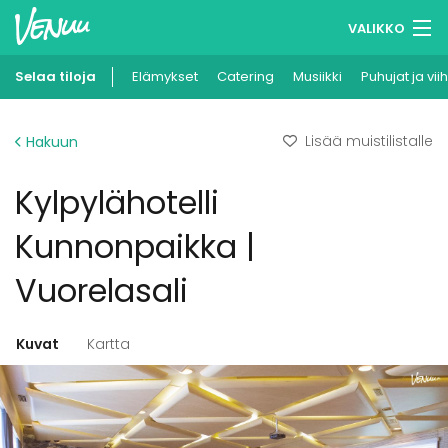
VALIKKO
Selaa tiloja
Elämykset
Muistilistasi
Catering
Musiikki
Puhujat ja vii
Kirjaudu
Lisää muistilistalle
Hakuun
Suomi
Kylpylähotelli
Ilmoita kohteesi
Kunnonpaikka |
Vuorelasali
Kuvat
Kartta