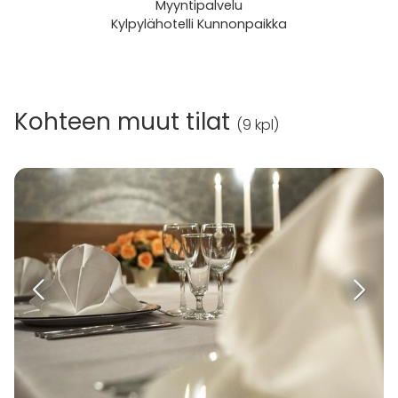
Myyntipalvelu
Kylpylähotelli Kunnonpaikka
Kohteen muut tilat
(
9 kpl
)