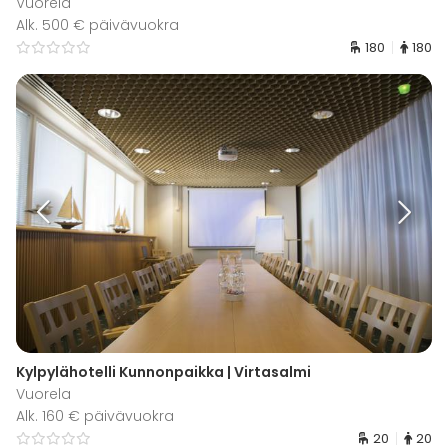
Vuorela
Alk. 500 € päivävuokra
180
180
Kylpylähotelli Kunnonpaikka | Virtasalmi
Vuorela
Alk. 160 € päivävuokra
20
20