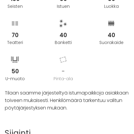
Seisten
Istuen
Luokka
70
40
40
Teatteri
Banketti
Suorakaide
50
-
U-muoto
Pinta-ala
Tilaan saamme järjesteltyä istumapaikkoja asiakkaan
toiveen mukaisesti. Henkilömäärä tarkentuu valitun
pöytäjärjestyksen mukaan.
Sijainti