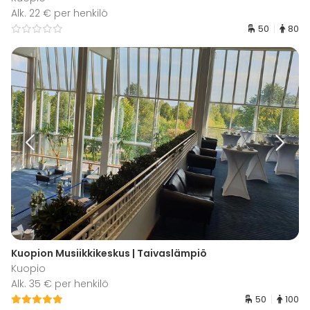
Alk. 22 € per henkilö
50
80
Kuopion Musiikkikeskus | Taivaslämpiö
Kuopio
Alk. 35 € per henkilö
50
100