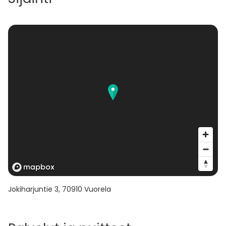
Jokiharjuntie 3
,
70910
Vuorela