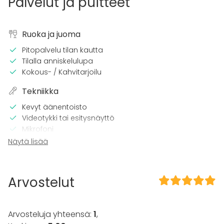
Palvelut ja puitteet
Ruoka ja juoma
Pitopalvelu tilan kautta
Tilalla anniskelulupa
Kokous- / Kahvitarjoilu
Tekniikka
Kevyt äänentoisto
Videotykki tai esitysnäyttö
Mikrofoni
Wi-Fi
Näytä lisää
Tulostin
CD / DVD -soitin
Videokonferenssivälineet
Arvostelut
Pro äänilaitteisto
Tilaan kuuluu
Arvosteluja yhteensä:
1
,
Esteetön tila