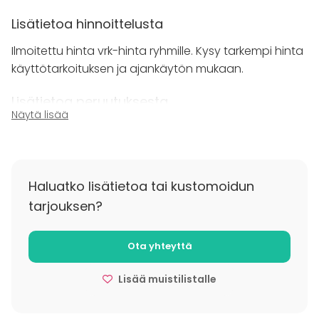
Lisätietoa hinnoittelusta
Ilmoitettu hinta vrk-hinta ryhmille. Kysy tarkempi hinta
käyttötarkoituksen ja ajankäytön mukaan.
Lisätietoa peruutuksesta
Näytä lisää
Tilavuokra laskutetaan kokonaisuuudessaan ennen
tilaisuutta.
Haluatko lisätietoa tai kustomoidun
tarjouksen?
Ota yhteyttä
Lisää muistilistalle