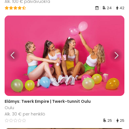
Alk. 100 € päivävuokra
24
42
Elämys: Twerk Empire | Twerk-tunnit Oulu
Oulu
Alk. 30 € per henkilö
25
25