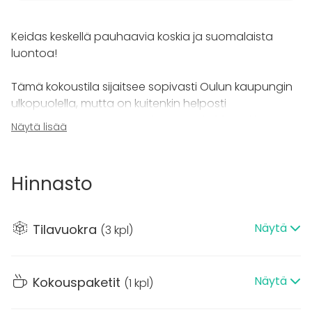
Keidas keskellä pauhaavia koskia ja suomalaista
luontoa!
Tämä kokoustila sijaitsee sopivasti Oulun kaupungin
ulkopuolella, mutta on kuitenkin helposti
saavutettavissa! Kesäisin katettu 50-80-paikkainen
Näytä lisää
terassi laajentaa kapasiteettia mukavasti, talviaikaan
sisätiloissa 24 istumapaikkaa.
Hinnasto
Sekä ruokatila että erillinen kokoushuone soveltuu
loistavasti kokoustamiseen. Ympäröivä luonto ja
koskimaisema luovat hienot puitteet onnistuneelle
Näytä
Tilavuokra
(
3 kpl
)
kokoukselle ja hyvälle keskittymiselle.
Näytä
Kokouspaketit
(
1 kpl
)