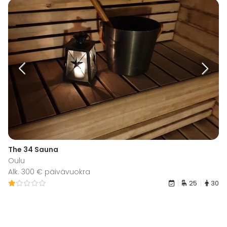
The 34 Sauna
Oulu
Alk. 300 € päivävuokra
25
30