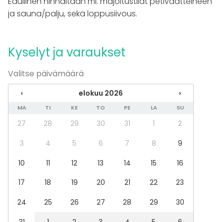
Edullinen hinnaltaan ml. majoitustilat petivaatteineen
Juhlat
ja sauna/palju, sekä loppusiivous.
Häät
Saunailta
Illallinen / lounas
Kokous
Kyselyt ja varaukset
Seminaari / konferenssi
Messut
Valitse päivämäärä
Esitys / näytös
Virkistystilaisuus
‹
elokuu 2026
›
Mökkireissu / retriitti
MA
TI
KE
TO
PE
LA
SU
Elämys / aktiviteetti
Pikkujoulut
27
28
29
30
31
1
2
Tilatyypit
3
4
5
6
7
8
9
Monitoimitila
10
11
12
13
14
15
16
Kokoushuone
Kabinetti
17
18
19
20
21
22
23
Kartano / Huvila
Mökki
24
25
26
27
28
29
30
Aktiviteetit
31
1
2
3
4
5
6