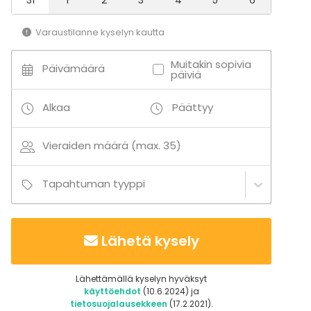
Keilaus
Varaustilanne kyselyn kautta
Laser- / värikuulasota
Mikroautoilu
Muitakin sopivia
Kiipeily / boulderointi
Päivämäärä
päiviä
Veneily
Alkaa
Päättyy
Vieraiden määrä (max. 35)
Tapahtuman tyyppi
Lähetä kysely
Lähettämällä kyselyn hyväksyt
käyttöehdot
(10.6.2024) ja
tietosuojalausekkeen
(17.2.2021).