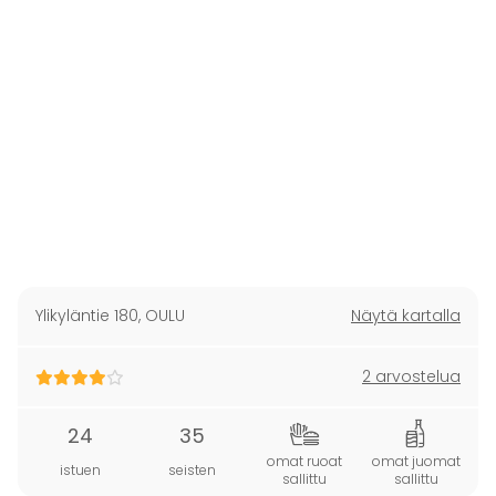
Ylikyläntie 180
,
OULU
Näytä kartalla
2 arvostelua
24
35
omat ruoat
omat juomat
istuen
seisten
sallittu
sallittu