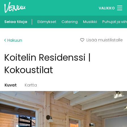
VALIKKO
Selaa tiloja
Elämykset
Muistilistasi
Catering
Musiikki
Puhujat ja vii
Kirjaudu
Lisää muistilistalle
Hakuun
Suomi
Koitelin Residenssi |
Ilmoita kohteesi
Kokoustilat
Kuvat
Kartta