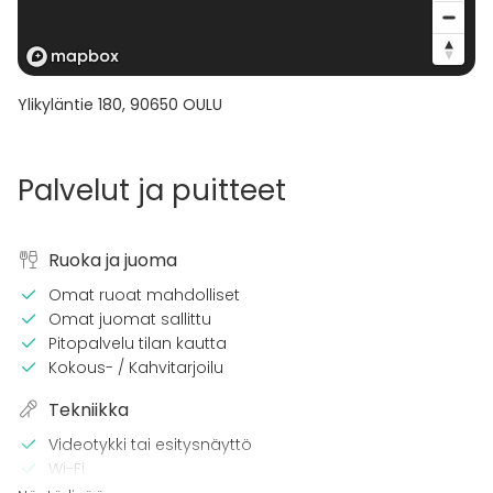
Ylikyläntie 180
,
90650
OULU
Palvelut ja puitteet
Ruoka ja juoma
Omat ruoat mahdolliset
Omat juomat sallittu
Pitopalvelu tilan kautta
Kokous- / Kahvitarjoilu
Tekniikka
Videotykki tai esitysnäyttö
Wi-Fi