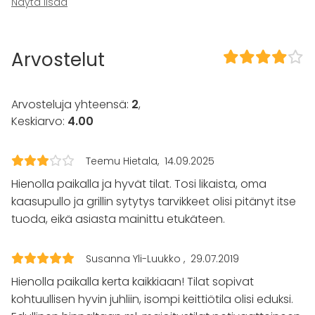
CD / DVD -soitin
Näytä lisää
Pro äänilaitteisto
TV
Arvostelut
Tilaan kuuluu
Terassi
Sauna
Arvosteluja yhteensä:
2
,
Esteetön tila
Keskiarvo:
4.00
Majoittumismahdollisuus
Musiikki kovalla OK
Piha
Teemu Hietala
14.09.2025
Hienolla paikalla ja hyvät tilat. Tosi likaista, oma
Kalusto
kaasupullo ja grillin sytytys tarvikkeet olisi pitänyt itse
Palju / poreallas
tuoda, eikä asiasta mainittu etukäteen.
Keittiö asiakkaan käytössä
Fläppi- / Valkotaulu
Pyyhkeet
Susanna Yli-Luukko
29.07.2019
Astiasto
Hienolla paikalla kerta kaikkiaan! Tilat sopivat
Tapahtumatyypit
kohtuullisen hyvin juhliin, isompi keittiötila olisi eduksi.