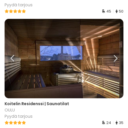
Pyydä tarjous
45
50
Koitelin Residenssi | Saunatilat
OULU
Pyydä tarjous
24
35