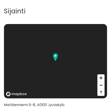
Sijainti
Mattilanniemi 6-8
,
40100
Jyväskylä