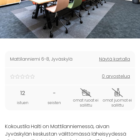
Mattilanniemi 6-8
,
Jyväskylä
Näytä kartalla
0 arvostelua
12
-
omat ruoat ei
omat juomat ei
istuen
seisten
sallittu
sallittu
Kokoustila Halti on Mattilanniemessä, aivan
Jyväskylän keskustan välittömässä läheisyydessä