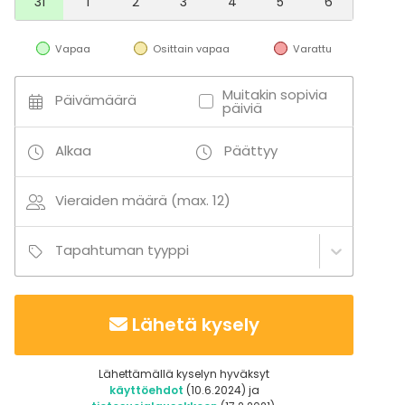
31
1
2
3
4
5
6
Vapaa
Osittain vapaa
Varattu
Muitakin sopivia
Päivämäärä
päiviä
Alkaa
Päättyy
Vieraiden määrä (max. 12)
Tapahtuman tyyppi
Lähetä kysely
Lähettämällä kyselyn hyväksyt
käyttöehdot
(10.6.2024) ja