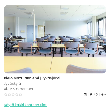
Kielo Mattilanniemi | Jyväsjärvi
Jyväskylä
Alk. 55 € per tunti
40
-
Näytä kaikki kohteen tilat