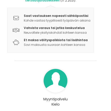
tietosuojalausekkeen
(17.2.2021).
Saat vastauksen nopeasti sähköpostiisi
Kohde vastaa tyypillisesti työpäivän aikana
Vahvista varaus tai jatka keskustelua
Neuvottele yksityiskohdat kohteen kanssa
Et maksa välityspalkkiota tai lisähintaa
Sovi maksusta suoraan kohteen kanssa
Myyntipalvelu
Kielo