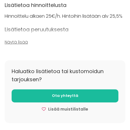
Lisätietoa hinnoittelusta
Hinnoittelu alkaen 25€/h. Hintoihin lisätään alv 25,5%
Lisätietoa peruutuksesta
Peruutus tulee tehdä viimeistään 48 tuntia ennen
Näytä lisää
varausta.
Haluatko lisätietoa tai kustomoidun
tarjouksen?
Ota yhteyttä
Lisää muistilistalle