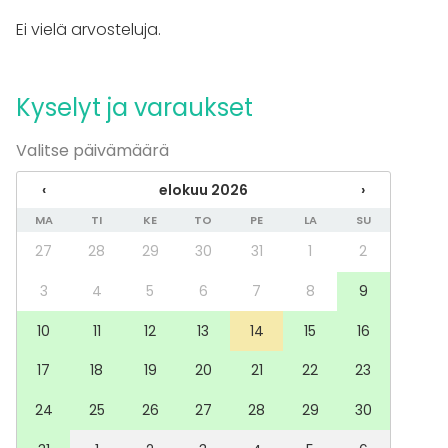
Saunailta
Ei vielä arvosteluja.
Illallinen / lounas
Kokous
Seminaari / konferenssi
Kyselyt ja varaukset
Messut
Esitys / näytös
Valitse päivämäärä
Virkistystilaisuus
Mökkireissu / retriitti
‹
elokuu 2026
›
Elämys / aktiviteetti
Pikkujoulut
MA
TI
KE
TO
PE
LA
SU
27
28
29
30
31
1
2
Tilatyypit
Kokoushuone
3
4
5
6
7
8
9
10
11
12
13
14
15
16
Lisätietoa palveluista ja puitteista
17
18
19
20
21
22
23
Samassa talossa toimii Compass Groupin ravintola,
Bristo Mattilanniemi.
24
25
26
27
28
29
30