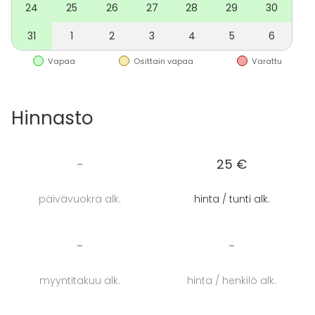
24
25
26
27
28
29
30
31
1
2
3
4
5
6
Vapaa
Osittain vapaa
Varattu
Hinnasto
-
25 €
päivävuokra alk.
hinta / tunti alk.
-
-
myyntitakuu alk.
hinta / henkilö alk.