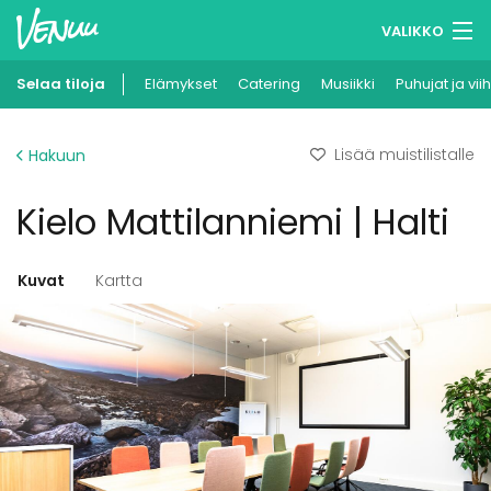
VALIKKO
Selaa tiloja
Elämykset
Muistilistasi
Catering
Musiikki
Puhujat ja vii
Kirjaudu
Lisää muistilistalle
Hakuun
Suomi
Kielo Mattilanniemi | Halti
Ilmoita kohteesi
Kuvat
Kartta