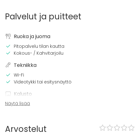
Palvelut ja puitteet
Ruoka ja juoma
Pitopalvelu tilan kautta
Kokous- / Kahvitarjoilu
Tekniikka
Wi-Fi
Videotykki tai esitysnäyttö
Kalusto
Näytä lisää
Fläppi- / Valkotaulu
Muistiinpanovälineet
Tapahtumatyypit
Arvostelut
Juhlat
Häät