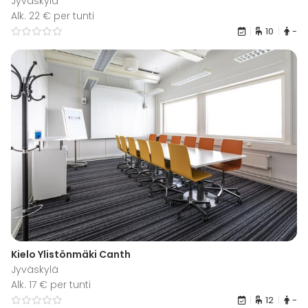
Jyväskylä
Alk. 22 € per tunti
10
-
Kielo Ylistönmäki Canth
Jyväskylä
Alk. 17 € per tunti
12
-