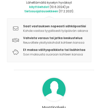
Lähettämällä kyselyn hyväksyt
käyttöehdot
(10.6.2024) ja
tietosuojalausekkeen
(17.2.2021).
Saat vastauksen nopeasti sähköpostiisi
Kohde vastaa tyypillisesti työpäivän aikana
Vahvista varaus tai jatka keskustelua
Neuvottele yksityiskohdat kohteen kanssa
Et maksa välityspalkkiota tai lisähintaa
Sovi maksusta suoraan kohteen kanssa
Myyntipalvelu