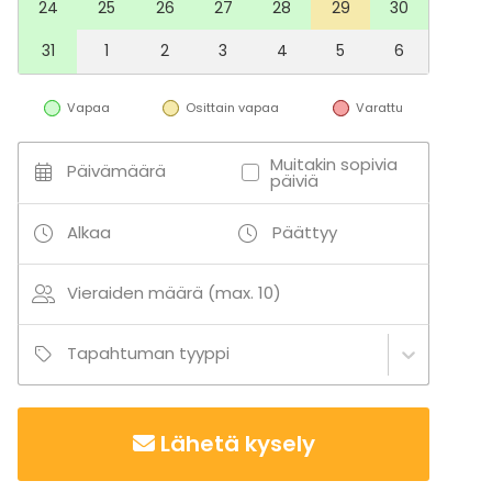
24
25
26
27
28
29
30
31
1
2
3
4
5
6
Vapaa
Osittain vapaa
Varattu
Muitakin sopivia
Päivämäärä
päiviä
Alkaa
Päättyy
Vieraiden määrä (max. 10)
Tapahtuman tyyppi
Lähetä kysely