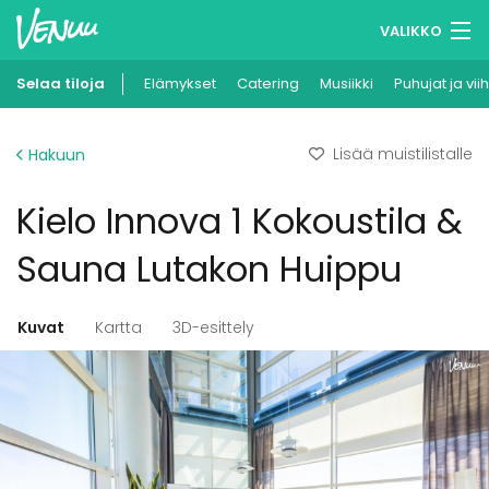
VALIKKO
Selaa tiloja
Elämykset
Muistilistasi
Catering
Musiikki
Puhujat ja vii
Kirjaudu
Lisää muistilistalle
Hakuun
Suomi
Kielo Innova 1 Kokoustila &
Ilmoita kohteesi
Sauna Lutakon Huippu
Kuvat
Kartta
3D-esittely