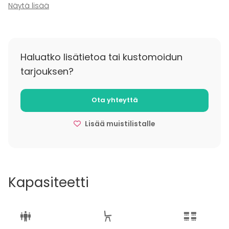
Näytä lisää
on y-tunnus. Saunaillan vuokra-aika on klo 16-24.
Hinta on 500 € + alv 25,5 %)sisältäen pyyhkeet,
pesuaineet, peffletit, saunan lämmitysajan 4 tuntia ja
tilan normaalin siivouksen.
Haluatko lisätietoa tai kustomoidun
tarjouksen?
Lisätietoa peruutuksesta
Kokoustilana 48 tuntia ja iltakäytössä 14 päivää
Ota yhteyttä
Lisää muistilistalle
Kapasiteetti