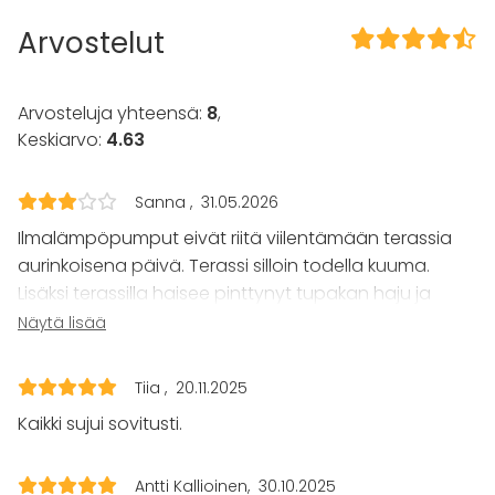
Kalusto
Arvostelut
Keittiö asiakkaan käytössä
Muistiinpanovälineet
Fläppi- / Valkotaulu
Arvosteluja yhteensä:
8
,
Pyyhkeet
Keskiarvo:
4.63
Astiasto
Tapahtumatyypit
Sanna
31.05.2026
Ilmalämpöpumput eivät riitä viilentämään terassia
Juhlat
Häät
aurinkoisena päivä. Terassi silloin todella kuuma.
Saunailta
Lisäksi terassilla haisee pinttynyt tupakan haju ja
Illallinen / lounas
tunkkaiset isot tuhkikset, joita terassilla on. Kuumassa
Näytä lisää
Kokous
haju vielä korostuu. Se ei ollut mukavaa mutta
Seminaari / konferenssi
muuten tila oikein toimiva.
Messut
Tiia
20.11.2025
Esitys / näytös
Kaikki sujui sovitusti.
Virkistystilaisuus
Mökkireissu / retriitti
Elämys / aktiviteetti
Antti Kallioinen
30.10.2025