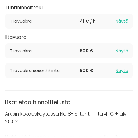
Tuntihinnoittelu
Huomioithan, että tila vuokrataan ainoastaan
Tilavuokra
41 € / h
Näytä
yrityksille, joilla on Y-tunnus.
Iltavuoro
Tilavuokra
500 €
Näytä
Tilavuokra sesonkihinta
600 €
Näytä
Lisätietoa hinnoittelusta
Arkisin kokouskäytössä klo 8-15, tuntihinta 41 € + alv
25,5%.
Iltakäyttöön vuokraamme saunaa vain yrityksille, jolla