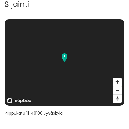
Sijainti
Piippukatu 11
,
40100
Jyväskylä