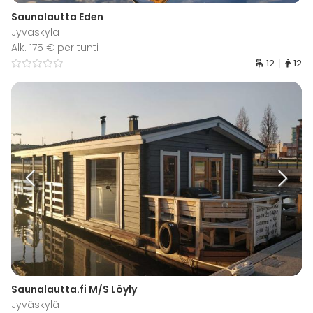
Saunalautta Eden
Jyväskylä
Alk. 175 € per tunti
12
12
Saunalautta.fi M/S Löyly
Jyväskylä