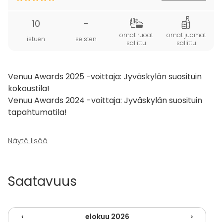
10
-
omat ruoat
omat juomat
istuen
seisten
sallittu
sallittu
Venuu Awards 2025 -voittaja: Jyväskylän suosituin
kokoustila!
Venuu Awards 2024 -voittaja: Jyväskylän suosituin
tapahtumatila!
Lutakossa, aivan Jyväskylän keskustan kupeessa,
Näytä lisää
talon 15. kerroksessa sijaitsee upea 10 hengen
näköalakokoushuone ja saunaosasto, joka yhdistää
tehokkaan työskentelyn ja rennon yhdessäolon.
Saatavuus
Korkealta avautuvat näkymät kruunaavat tilaisuuden
ja tekevät vaikutuksen.
Tila on käytettävissä kokouskäyttöön klo 8–15 ja
‹
elokuu 2026
›
iltakäyttöön klo 16–24, joten se soveltuu erinomaisesti