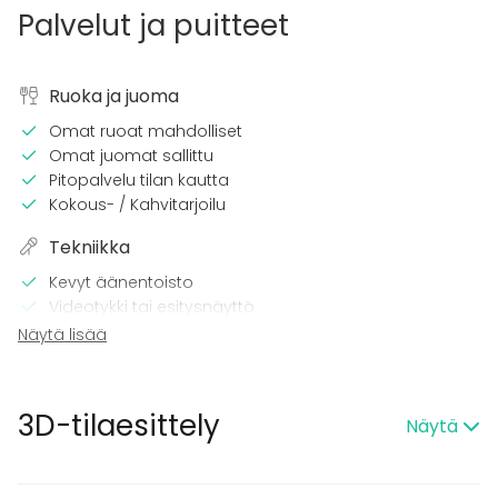
Palvelut ja puitteet
Ruoka ja juoma
Omat ruoat mahdolliset
Omat juomat sallittu
Pitopalvelu tilan kautta
Kokous- / Kahvitarjoilu
Tekniikka
Kevyt äänentoisto
Videotykki tai esitysnäyttö
Wi-Fi
Näytä lisää
CD / DVD -soitin
TV
3D-tilaesittely
Tilaan kuuluu
Näytä
Terassi
Sauna