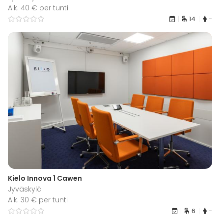
Alk. 40 € per tunti
14
-
Kielo Innova 1 Cawen
Jyväskylä
Alk. 30 € per tunti
6
-