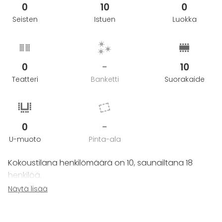
0
10
0
Seisten
Istuen
Luokka
0
-
10
Teatteri
Banketti
Suorakaide
0
-
U-muoto
Pinta-ala
Kokoustilana henkilömäärä on 10, saunailtana 18
henkilöä.
Kokoustilan koko on 22 m2 ja koko saunaosaston 100
Näytä lisää
m2.