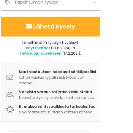
Tapahtuman tyyppi
Lähetä kysely
Lähettämällä kyselyn hyväksyt
käyttöehdot
(10.6.2024) ja
tietosuojalausekkeen
(17.2.2021).
Saat vastauksen nopeasti sähköpostiisi
Kohde vastaa tyypillisesti työpäivän
aikana
Vahvista varaus tai jatka keskustelua
Neuvottele yksityiskohdat kohteen kanssa
Et maksa välityspalkkiota tai lisähintaa
Sovi maksusta suoraan kohteen kanssa