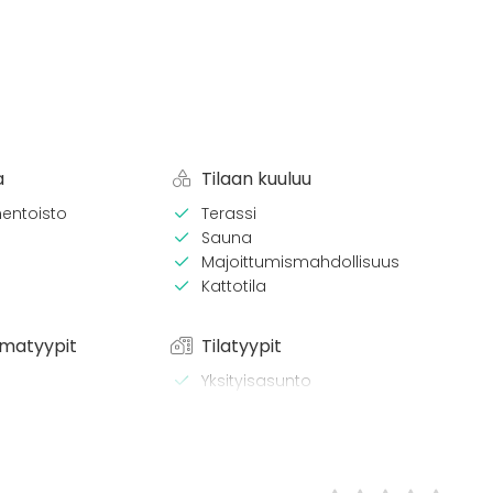
a
Tilaan kuuluu
entoisto
Terassi
Sauna
Majoittumismahdollisuus
Kattotila
matyypit
Tilatyypit
Yksityisasunto
Kattoterassi
/ lounas