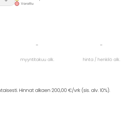
11:00 mennessä. Kellonaikoihin on saatavuuden
Varattu
-
-
myyntitakuu alk.
hinta / henkilö alk.
sesti. Hinnat alkaen 200,00 €/vrk (sis. alv. 10%).
14 vrk saakka ennen vuokrauksen alkua.