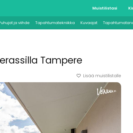
Muistilistasi
Ki
Puhujat ja viihde
Tapahtumatekniikka
Kuvaajat
Tapahtumatarv
terassilla Tampere
Lisää muistilistalle