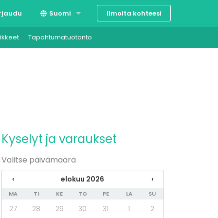
Ilmoita kohteesi
rjaudu
Suomi
ikkeet
Tapahtumatuotanto
Svenska
English
Kyselyt ja varaukset
Valitse päivämäärä
‹
elokuu 2026
›
MA
TI
KE
TO
PE
LA
SU
27
28
29
30
31
1
2