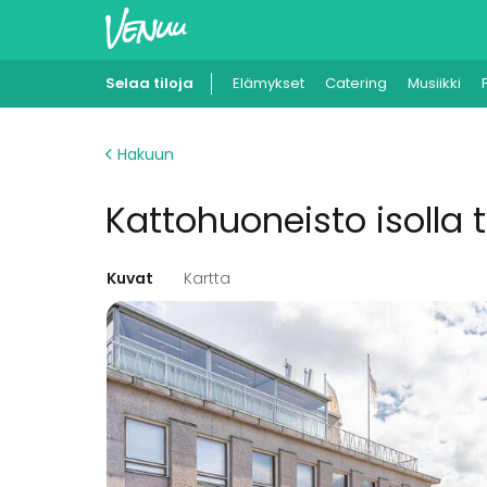
Selaa tiloja
Elämykset
Catering
Musiikki
Hakuun
Kattohuoneisto isolla 
Kuvat
Kartta