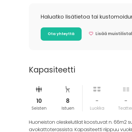
Haluatko lisätietoa tai kustomoidu
Lisää muistilista
Ota yhteyttä
Kapasiteetti
10
8
-
-
Seisten
Istuen
Luokka
Teatter
Huoneiston oleskelutilat koostuvat n. 66m2 
avokattoterassista. Kapasiteetti riippuu vu