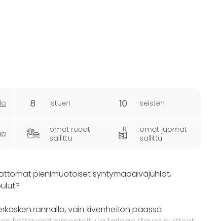
8
10
la
istuen
seisten
omat ruoat
omat juomat
ua
sallittu
sallittu
umattomat pienimuotoiset syntymäpäiväjuhlat,
oulut?
erkosken rannalla, vain kivenheiton päässä