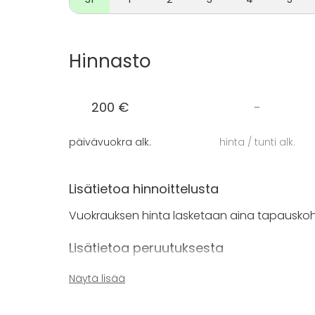
kunnossa vuokrauksen päättymispäivänä klo 
mukaan mahdollista sopia myös joustoa.
Hinnasto
200 €
-
päivävuokra alk.
hinta / tunti alk.
Lisätietoa hinnoittelusta
Vuokrauksen hinta lasketaan aina tapauskohtai
Lisätietoa peruutuksesta
Vuokraukset ovat peruttavissa veloituksetta 
Näytä lisää