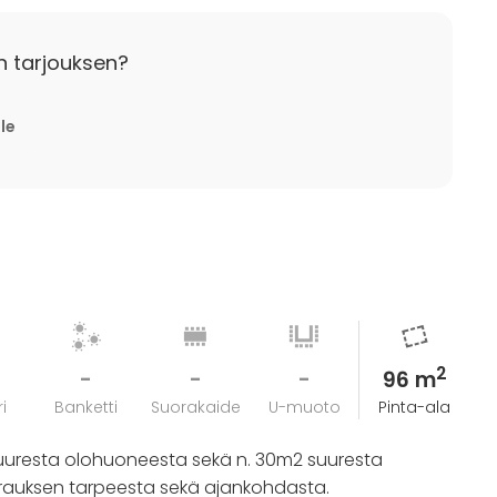
n tarjouksen?
lle
2
-
-
-
96 m
i
Banketti
Suorakaide
U-muoto
Pinta-ala
suuresta olohuoneesta sekä n. 30m2 suuresta
okrauksen tarpeesta sekä ajankohdasta.