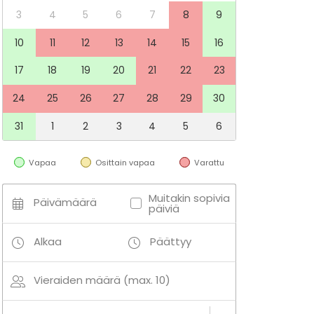
3
4
5
6
7
8
9
10
11
12
13
14
15
16
17
18
19
20
21
22
23
24
25
26
27
28
29
30
31
1
2
3
4
5
6
Vapaa
Osittain vapaa
Varattu
Muitakin sopivia
Päivämäärä
päiviä
Alkaa
Päättyy
Vieraiden määrä (max. 10)