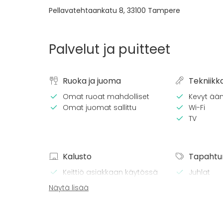
Pellavatehtaankatu 8
,
33100
Tampere
Palvelut ja puitteet
Ruoka ja juoma
Tekniikk
Omat ruoat mahdolliset
Kevyt ään
Omat juomat sallittu
Wi-Fi
TV
Kalusto
Tapahtu
Keittiö asiakkaan käytössä
Juhlat
Pyyhkeet
Häät
Näytä lisää
Astiasto
Saunailta
Illallinen 
Kokous