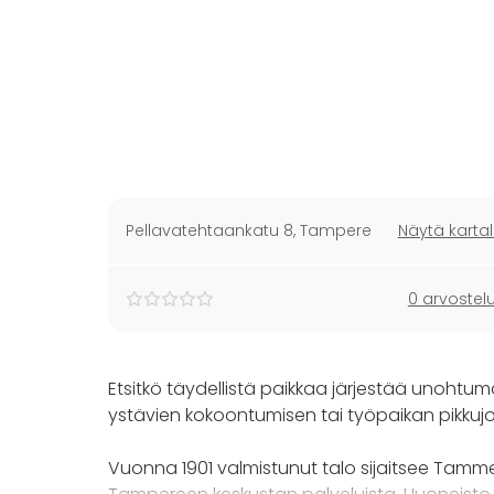
Pellavatehtaankatu 8
,
Tampere
Näytä kartal
0 arvostel
Etsitkö täydellistä paikkaa järjestää unoht
ystävien kokoontumisen tai työpaikan pikkuj
Vuonna 1901 valmistunut talo sijaitsee Tamm