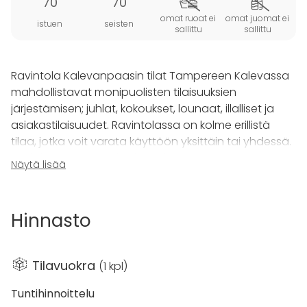
70
70
omat ruoat ei
omat juomat ei
istuen
seisten
sallittu
sallittu
Ravintola Kalevanpaasin tilat Tampereen Kalevassa
mahdollistavat monipuolisten tilaisuuksien
järjestämisen; juhlat, kokoukset, lounaat, illalliset ja
asiakastilaisuudet. Ravintolassa on kolme erillistä
tilaa, jotka voit varata käyttöön yksittäin tai yhdessä.
Lisäksi Kalevanpaasin yhteydessä on hienot
Näytä lisää
saunatilat
, joilla kruunaat tapahtumasi.
Paasisali
mahduttaa jopa 70 henkilöä. Täällä järjestät
Hinnasto
niin häät, syntymäpäiväjuhlat, isot kokoukset kuin
yrityksen virkistyspäivät.
Tilavuokra
(
1 kpl
)
Salissa on videotykki ja valkokangas esitysten pitoon,
sekä langaton verkkoyhteys.
Tuntihinnoittelu