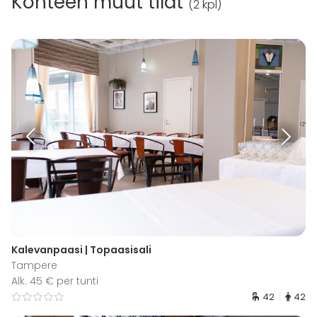
Kohteen muut tilat
(
2 kpl
)
Kalevanpaasi | Topaasisali
Tampere
Alk. 45 € per tunti
42
42