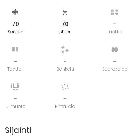
70
70
-
Seisten
Istuen
Luokka
-
-
-
Teatteri
Banketti
Suorakaide
-
-
U-muoto
Pinta-ala
Sijainti