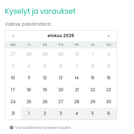
Illallinen / lounas
Kyselyt ja varaukset
Kokous
Seminaari / konferenssi
Valitse päivämäärä
Messut
Esitys / näytös
‹
elokuu 2026
›
Virkistystilaisuus
Mökkireissu / retriitti
MA
TI
KE
TO
PE
LA
SU
Elämys / aktiviteetti
27
28
29
30
31
1
2
Pikkujoulut
3
4
5
6
7
8
9
Tilatyypit
10
11
12
13
14
15
16
Juhlasali
Kokoushuone
17
18
19
20
21
22
23
Kahvila
Luokkahuone
24
25
26
27
28
29
30
31
1
2
3
4
5
6
Lisätietoa palveluista ja puitteista
- Hissi
Varaustilanne kyselyn kautta