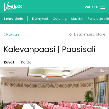
VALIKKO
Selaa tiloja
Elämykset
Muistilistasi
Catering
Musiikki
Puhujat ja vii
Kirjaudu
Lisää muistilistalle
Hakuun
Suomi
Kalevanpaasi | Paasisali
Ilmoita kohteesi
Kuvat
Kartta