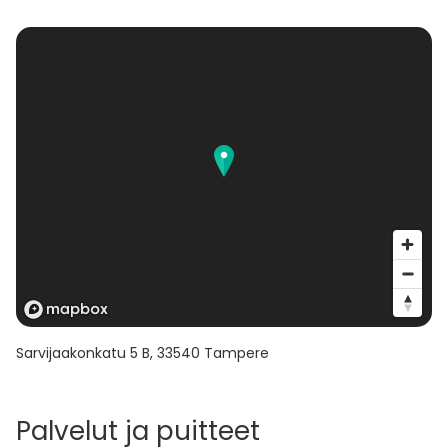
Sarvijaakonkatu 5 B
,
33540
Tampere
Palvelut ja puitteet