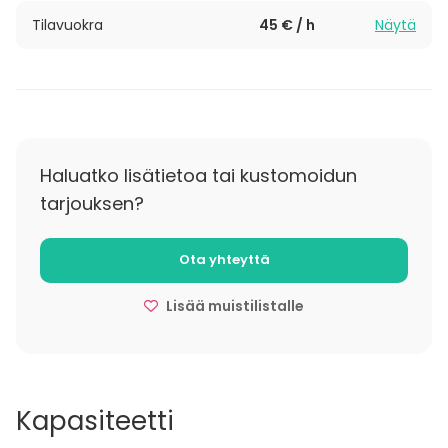
Tilaa Kalevanpaasilta herkulliset tarjoilut niin päivä-
Tilavuokra
45 € / h
Näytä
kuin iltatilaisuuksiin. Kysythän mahdollisuuksista lisää
tilan varauskyselyn yhteydessä!
Haluatko lisätietoa tai kustomoidun
tarjouksen?
Ota yhteyttä
Lisää muistilistalle
Kapasiteetti