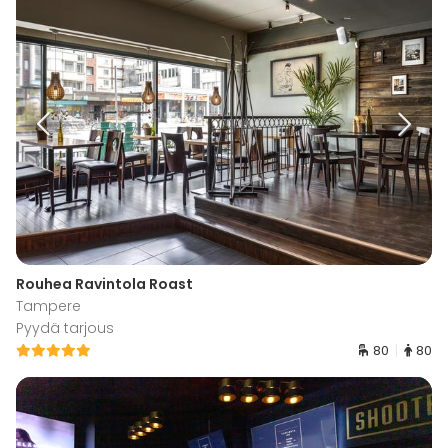
Rouhea Ravintola Roast
Tampere
Pyydä tarjous
80
80