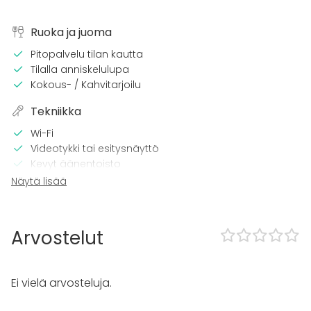
Ruoka ja juoma
Pitopalvelu tilan kautta
Tilalla anniskelulupa
Kokous- / Kahvitarjoilu
Tekniikka
Wi-Fi
Videotykki tai esitysnäyttö
Kevyt äänentoisto
Näytä lisää
Kalusto
Astiasto
Piano
Arvostelut
Tapahtumatyypit
Juhlat
Ei vielä arvosteluja.
Häät
Saunailta