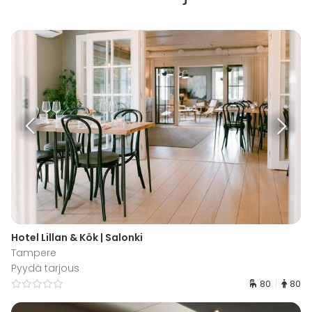
Hotel Lillan & Kök | Salonki
Tampere
Pyydä tarjous
80
80