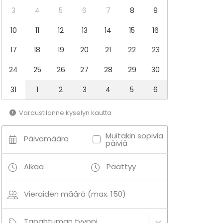
3
4
5
6
7
8
9
10
11
12
13
14
15
16
17
18
19
20
21
22
23
24
25
26
27
28
29
30
31
1
2
3
4
5
6
Varaustilanne kyselyn kautta
Muitakin sopivia
Päivämäärä
päiviä
Alkaa
Päättyy
Vieraiden määrä (max. 150)
Tapahtuman tyyppi