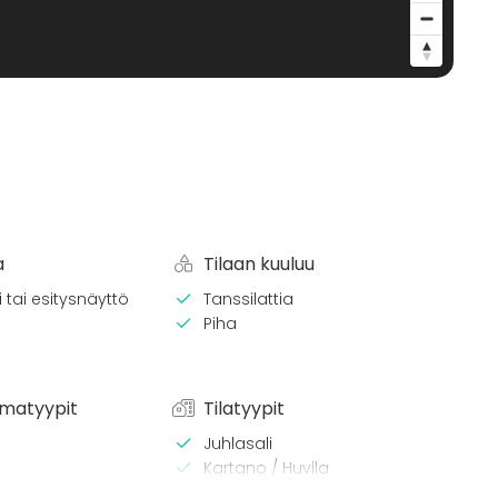
a
Tilaan kuuluu
 tai esitysnäyttö
Tanssilattia
Piha
matyypit
Tilatyypit
Juhlasali
Kartano / Huvila
Terassi / Piha