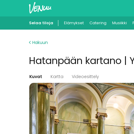
Selaa tiloja
Elämykset
Catering
Musiikki
Hakuun
Hatanpään kartano | Y
Kuvat
Kartta
Videoesittely