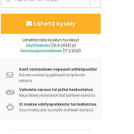
Lähetä kysely
Lähettämällä kyselyn hyväksyt
käyttöehdot
(10.6.2024) ja
tietosuojalausekkeen
(17.2.2021).
Saat vastauksen nopeasti sähköpostiisi
Kohde vastaa tyypillisesti työpäivän
aikana
Vahvista varaus tai jatka keskustelua
Neuvottele yksityiskohdat kohteen kanssa
Et maksa välityspalkkiota tai lisähintaa
Sovi maksusta suoraan kohteen kanssa