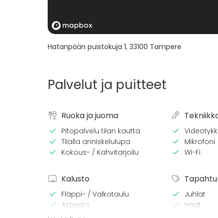
Hatanpään puistokuja 1
,
33100
Tampere
Palvelut ja puitteet
Ruoka ja juoma
Tekniikk
Pitopalvelu tilan kautta
Videotykki
Tilalla anniskelulupa
Mikrofoni
Kokous- / Kahvitarjoilu
Wi-Fi
Kalusto
Tapahtu
Fläppi- / Valkotaulu
Juhlat
Astiasto
Häät
Saunailta