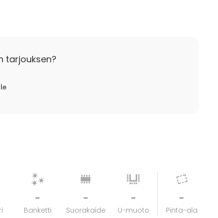
ällöin ilmoitettu henkilömäärä toimii laskutuksen
minimi veloituksen.
n tarjouksen?
lle
-
-
-
-
i
Banketti
Suorakaide
U-muoto
Pinta-ala