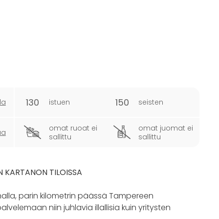
130
150
la
istuen
seisten
omat ruoat ei
omat juomat ei
ua
sallittu
sallittu
 KARTANON TILOISSA
alla, parin kilometrin päässä Tampereen
lvelemaan niin juhlavia illallisia kuin yritysten