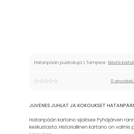
Hatanpään puistokuja 1
,
Tampere
Näytä kartal
0 arvostel
JUVENES JUHLAT JA KOKOUKSET HATANPÄÄN
Hatanpään kartano sijaitsee Pyhäjärven rann
keskustasta. Historiallinen kartano on valmis pa