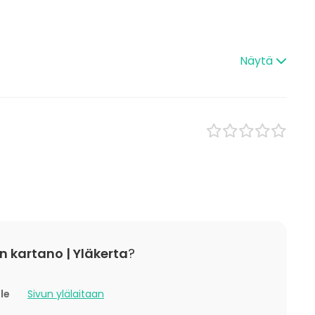
/ lounas
Ulkotila
 / konferenssi
Näytä
äytös
ilaisuus
 / retriitti
ktiviteetti
t
 kartano | Yläkerta
?
lle
Sivun ylälaitaan
kokoustilassa