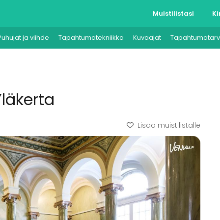
Muistilistasi
Ki
Puhujat ja viihde
Tapahtumatekniikka
Kuvaajat
Tapahtumatarv
läkerta
Lisää muistilistalle