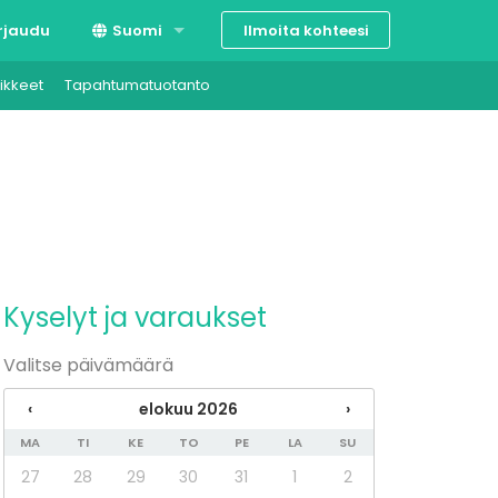
Ilmoita kohteesi
rjaudu
Suomi
ikkeet
Tapahtumatuotanto
Svenska
English
Kyselyt ja varaukset
Valitse päivämäärä
‹
elokuu 2026
›
MA
TI
KE
TO
PE
LA
SU
27
28
29
30
31
1
2