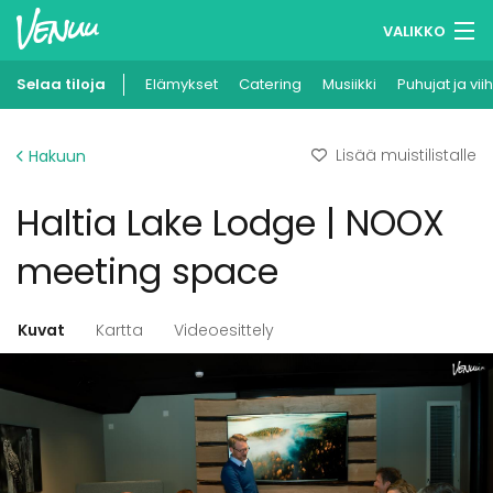
VALIKKO
Selaa tiloja
Elämykset
Muistilistasi
Catering
Musiikki
Puhujat ja vii
Kirjaudu
Lisää muistilistalle
Hakuun
Suomi
Haltia Lake Lodge | NOOX
Ilmoita kohteesi
meeting space
Kuvat
Kartta
Videoesittely