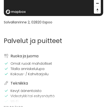
Solvallanrinne 2
,
02820
Espoo
Palvelut ja puitteet
Ruoka ja juoma
Omat ruoat mahdolliset
Tilalla anniskelulupa
Kokous- / Kahvitarjoilu
Tekniikka
Kevyt äänentoisto
Videotykki tai esitysnäyttö
Wi-Fi
TV