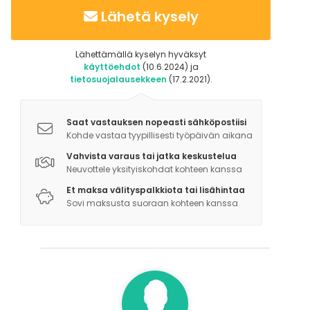
Lähetä kysely
Lähettämällä kyselyn hyväksyt
käyttöehdot
(10.6.2024) ja
tietosuojalausekkeen
(17.2.2021).
Saat vastauksen nopeasti sähköpostiisi
Kohde vastaa tyypillisesti työpäivän aikana
Vahvista varaus tai jatka keskustelua
Neuvottele yksityiskohdat kohteen kanssa
Et maksa välityspalkkiota tai lisähintaa
Sovi maksusta suoraan kohteen kanssa