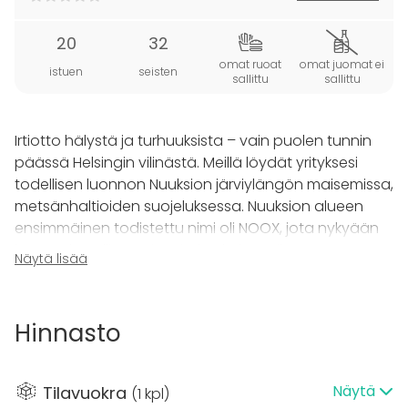
20
32
omat ruoat
omat juomat ei
istuen
seisten
sallittu
sallittu
Irtiotto hälystä ja turhuuksista – vain puolen tunnin
päässä Helsingin vilinästä. Meillä löydät yrityksesi
todellisen luonnon Nuuksion järviylängön maisemissa,
metsänhaltioiden suojeluksessa. Nuuksion alueen
ensimmäinen todistettu nimi oli NOOX, jota nykyään
kantaa hotellimme inspiroiva kokoustila. NOOX-
Näytä lisää
kokoustila soveltuu parhaiten noin 15-24 henkilön
kokouksiin.
Hinnasto
Kokoustilassa 55" korkearesoluutioinen näyttö,
fläppitaulu ja wi-fi. Muut kokouslaitteet ja -välineet
tilauksesta. Tilan oletusmuoto on diplomaattipöytä
Näytä
Tilavuokra
(
1 kpl
)
(max. 16 hlö), mutta toivomuksesta järjestyvät