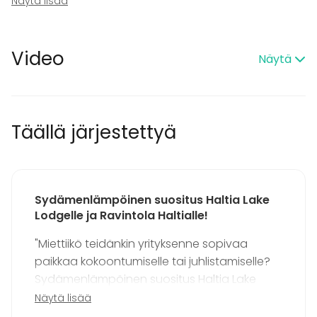
Näytä lisää
Tilaan kuuluu
Majoittumismahdollisuus
Video
Näytä
Kalusto
Muistiinpanovälineet
Fläppi- / Valkotaulu
Täällä järjestettyä
Tapahtumatyypit
Juhlat
Häät
Saunailta
Sydämenlämpöinen suositus Haltia Lake
Illallinen / lounas
Lodgelle ja Ravintola Haltialle!
Kokous
Seminaari / konferenssi
"Miettiikö teidänkin yrityksenne sopivaa
Messut
paikkaa kokoontumiselle tai juhlistamiselle?
Esitys / näytös
Sydämenlämpöinen suositus Haltia Lake
Virkistystilaisuus
Lodgelle ja Ravintola Haltialle!
Näytä lisää
Mökkireissu / retriitti