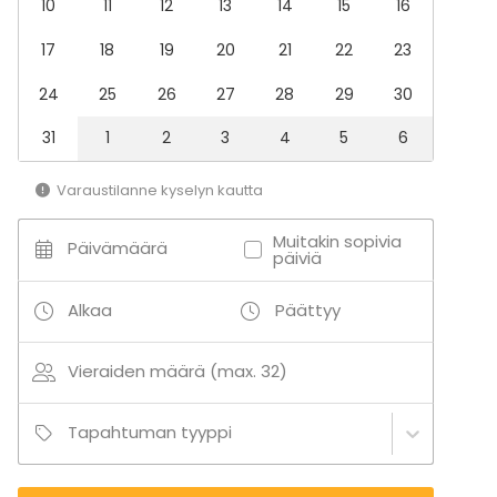
10
11
12
13
14
15
16
kivenheiton päässä Helsingin keskustasta!
17
18
19
20
21
22
23
Valtavan suuri kiitos Haltia Lake Lodgen ja
24
25
26
27
28
29
30
Ravintola Haltian muuntautumiskykyisille
tiloille, taitavalle ja koko sydämellään
31
1
2
3
4
5
6
mukana olevalle henkilökunnalle – toteutitte
Varaustilanne kyselyn kautta
juhlamme täydellisesti ja ennen kaikkea
turvallisesti; takuulla tapaamme uudelleen!"
Muitakin sopivia
Päivämäärä
päiviä
- Ilmatar Energy
Alkaa
Päättyy
Vieraiden määrä (max. 32)
Tapahtuman tyyppi