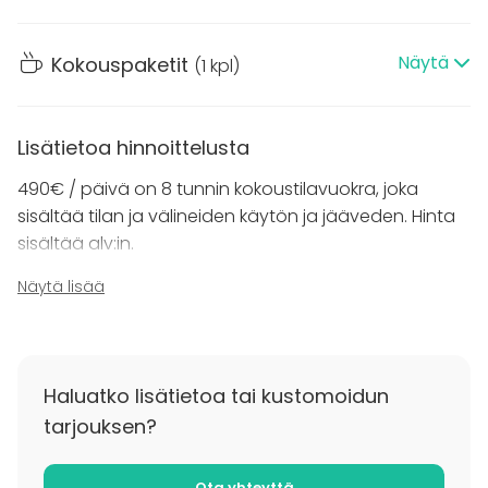
esimerkiksi ryhmäpöydät (max. 24 hlö) tai u-muoto
(max. 20 hlö).
Näytä
Kokouspaketit
(
1 kpl
)
Kalusteet ovat liikuteltavia, joten esimerkiksi
joogatunnin järjestäminen samassa tilassa onnistuu
Lisätietoa hinnoittelusta
pienelle ryhmälle mainiosti. Kysy myös
mahdollisuudesta yöpymiseen Haltia Lake Lodgen
490€ / päivä on 8 tunnin kokoustilavuokra, joka
huoneissa tai glamping-teltoissa!
sisältää tilan ja välineiden käytön ja jääveden. Hinta
sisältää alv:in.
Näytä lisää
Kysy tarkempi tarjous juuri teidän tilaisuuteen!
Haluatko lisätietoa tai kustomoidun
tarjouksen?
Ota yhteyttä