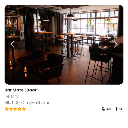
Bar Mate | Baari
Helsinki
Alk. 500 € myyntitakuu
40
50