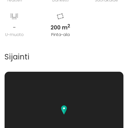
Teatteri
Banketti
Suorakaide
2
-
200 m
U-muoto
Pinta-ala
Sijainti