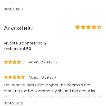
Wi-Fi
Pro äänilaitteisto
Näytä lisää
TV
Tilaan kuuluu
Arvostelut
Terassi
Musiikki kovalla OK
Tanssilattia
Arvosteluja yhteensä:
2
,
Keskiarvo:
4.50
Kalusto
Fläppi- / Valkotaulu
Albert
25.09.2017
Tapahtumatyypit
Juhlat
Mario
10.09.2017
Häät
Saunailta
Oh!! What a bar! What a vibe! The cocktails are
Illallinen / lounas
amazing the bar looks so stylish and the decor its
Kokous
classy with great chandeliers which makes you feel in
Seminaari / konferenssi
a Great Gatsby
scene.The
bartenders -with a huge
Näytä lisää
Messut