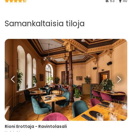
53
110
cocktailit ja myös mitä nykyaikana käytetään useissa
juomissa.
Samankaltaisia tiloja
Eri aikakaudet. -70,-80,-90-luku, mitä silloin juotiin ja
sen ajan trendit. Sopii jos haluat fiilistellä mitä
nuoruudessasi juotiin ja niistä talon versioita.
Talon cocktailit, tyylit, tavat, keinot, kurkataan miten
Groteskissa tehdään juomia trendien ja sesongin
mukaan. Keittiötekniikat ja tyylit tutuiksi ja miten
kotona voi tehdä cocktaileja.
Henkilömäärä: minimi 7 hlö
Kesto: 1,5-2 tuntia
Hinta: 69€ / hlö
Rioni Erottaja - Ravintolasali