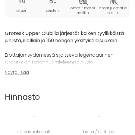
40
150
omat ruoat ei
omat juomat ei
istuen
seisten
sallittu
sallittu
Grotesk Upper Clubilla järjestät kaiken tyylikkäistä
juhlista, illallisiin ja 150 hengen yksityistilaisuuksiin.
Erottajan sydämessä sijaitseva legendaarinen
Grotesk on tarjonnut mieleenpainuvia
makuelämyksiä jo yli vuosikymmenen ajan.
Näytä lisää
Cocktailbaari on tunnettu herkullisesta
drinkkivalikoimastaan, hyvästä musiikista ja
kodikkaasta penthouse-tunnelmastaan.
Hinnasto
200 neliön kerroksessa on seitsemän upeaa
huonetta, kuusi takkaa ja yksityinen cocktail-baari.
-
-
Tilat on sisustettu kauniisti ja tyylikkäästi -
mukavuudesta tinkimättä.
päivävuokra alk.
hinta / tunti alk.