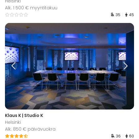
Helsinki
Alk. 1 500 € myyntitakuu
35
45
Klaus K | Studio K
Helsinki
Alk. 850 € päivävuokra
36
60