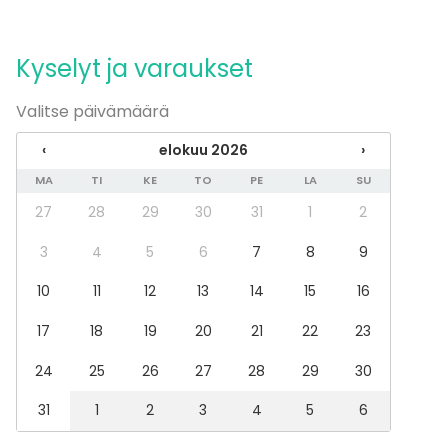
knowledge of what they sell and great quality
Esitys / näytös
ingredients. On my opinion the best bar in Helsinki,
Virkistystilaisuus
recommended!!
Mökkireissu / retriitti
Kyselyt ja varaukset
Elämys / aktiviteetti
Pikkujoulut
Valitse päivämäärä
Tilatyypit
‹
elokuu 2026
›
Juhlasali
MA
TI
KE
TO
PE
LA
SU
Kokoushuone
27
28
29
30
31
1
2
Ravintola
Lounge
3
4
5
6
7
8
9
Yökerho
Kabinetti
10
11
12
13
14
15
16
Coworking-tila
Biletila
17
18
19
20
21
22
23
Baari
24
25
26
27
28
29
30
Aktiviteetit
31
1
2
3
4
5
6
Kokki- / drinkkikoulu