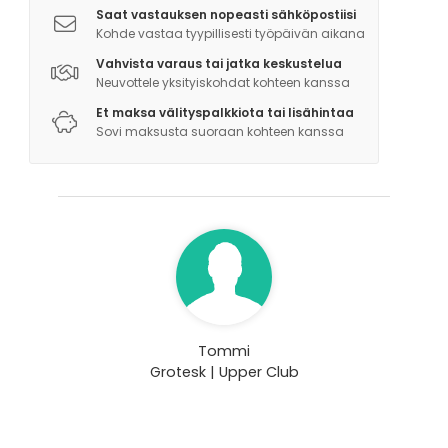
Saat vastauksen nopeasti sähköpostiisi
Kohde vastaa tyypillisesti työpäivän aikana
Koulutuksen aikana päästään maistamaan neljää eri
Vahvista varaus tai jatka keskustelua
valitun teeman mukaista cocktailia, joista yhden
Neuvottele yksityiskohdat kohteen kanssa
jokainen pääsee kouluttajamme opastuksella
Et maksa välityspalkkiota tai lisähintaa
valmistamaan.
Sovi maksusta suoraan kohteen kanssa
Tarjoamme cocktailkoulun oheen tapaslajitelmaa,
johon sisältyy juustoja, leikkeleitä, hedelmiä, leipää,
levitteitä ja oliiveja. Tapaslajitelman hinta on 25
euroa (sis. alv.) per henkilö.
Minimi ryhmäkoko on seitsemän henkeä. Jos ryhmä
on pienempi, niin veloitamme cocktailkoulun
seitsemän henkilön mukaan.
Tommi
Grotesk | Upper Club
Cocktailkoulun teemat