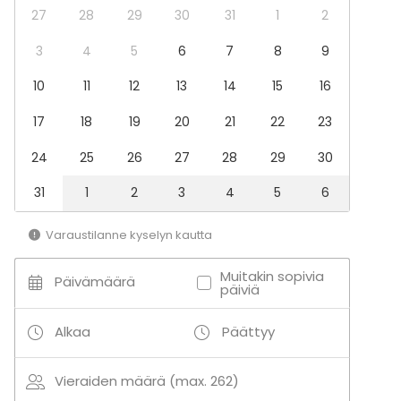
Virkistystilaisuus
27
28
29
30
31
1
2
Mökkireissu / retriitti
3
4
5
6
7
8
9
Elämys / aktiviteetti
Pikkujoulut
10
11
12
13
14
15
16
Tilatyypit
17
18
19
20
21
22
23
Monitoimitila
Kokoushuone
24
25
26
27
28
29
30
Auditorio
31
1
2
3
4
5
6
Elokuvateatteri
Varaustilanne kyselyn kautta
Lisätietoa palveluista ja puitteista
Muitakin sopivia
Kokoustekniikka: D-Cinemaprojektori, äänentoisto
Päivämäärä
päiviä
sekä tarvittaessa mikrofonit (1-2 kpl). Mikäli
valkokankaalta esitettävä materiaali sisältää ääntä
Alkaa
Päättyy
tai videota niin ilmoitattehan siitä etukäteen jotta
tapahtuman tuottamisesta vastaavat F-Hostit
Vieraiden määrä (max. 262)
voivat tehdä tarvittavat etukäteisvalmistelut.