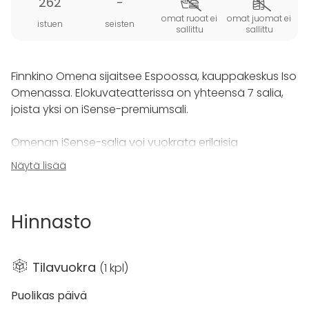
262
-
omat ruoat ei
omat juomat ei
istuen
seisten
sallittu
sallittu
Finnkino Omena sijaitsee Espoossa, kauppakeskus Iso
Omenassa. Elokuvateatterissa on yhteensä 7 salia,
joista yksi on iSense-premiumsali.
Omenan iSense-salia voi vuokrata erilaisia
yritystilaisuuksia, kuten kokouksia tai seminaareja
Näytä lisää
varten. iSense on Odeon Cinemas Groupin kehittämä
kokonaisvaltainen premiumsalikonsepti, johon
lukeutuvat 4K-projektorit, Dolby Atmos -äänimaailma,
Hinnasto
sekä suuri valkokangas. Henkilökuntamme auttaa
kaikki tilaisuudet alkuun. Catering-kumppaniemme
kautta yritystilaisuuksiin on saatavilla laajempia
Tilavuokra
(
1 kpl
)
menukokonaisuuksia ja omasta valikoimastamme
löytyy erilaisia vaihtoehtoja pienempään nälkään,
Puolikas päivä
leffaherkkuja unohtamatta. Myös alkoholitarjoilu