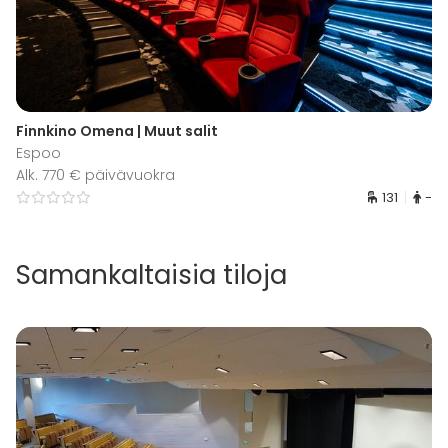
Finnkino Omena | Muut salit
Espoo
Alk. 770 € päivävuokra
131
-
Samankaltaisia tiloja