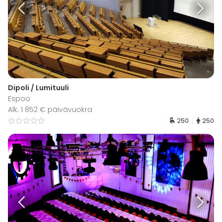
Dipoli / Lumituuli
Espoo
Alk. 1 852 € päivävuokra
250
250