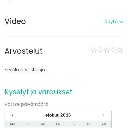
Pro valaistustekniikka
Videokonferenssivälineet
Pro äänilaitteisto
Video
Näytä
Tilaan kuuluu
Esteetön tila
Musiikki kovalla OK
Arvostelut
Kalusto
Esiintymislava
Ei vielä arvosteluja.
Tapahtumatyypit
Juhlat
Häät
Kyselyt ja varaukset
Saunailta
Illallinen / lounas
Valitse päivämäärä
Kokous
Seminaari / konferenssi
‹
elokuu 2026
›
Messut
MA
TI
KE
TO
PE
LA
SU
Esitys / näytös