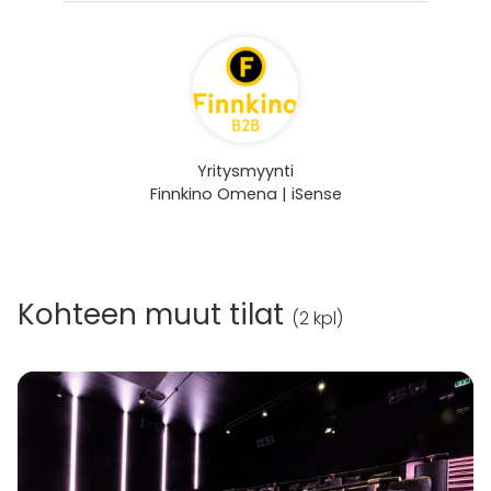
Yritysmyynti
Finnkino Omena | iSense
Kohteen muut tilat
(
2 kpl
)