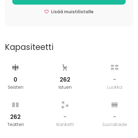
0 % > 21 vrk ennen tilaisuutta
50 % 21-17 vrk ennen tilaisuutta
Lisää muistilistalle
100 % 16 vrk tai alle
Kapasiteetti
0
262
-
Seisten
Istuen
Luokka
262
-
-
Teatteri
Banketti
Suorakaide