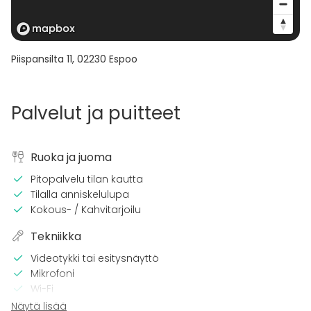
Piispansilta 11
,
02230
Espoo
Palvelut ja puitteet
Ruoka ja juoma
Pitopalvelu tilan kautta
Tilalla anniskelulupa
Kokous- / Kahvitarjoilu
Tekniikka
Videotykki tai esitysnäyttö
Mikrofoni
Wi-Fi
CD / DVD -soitin
Näytä lisää