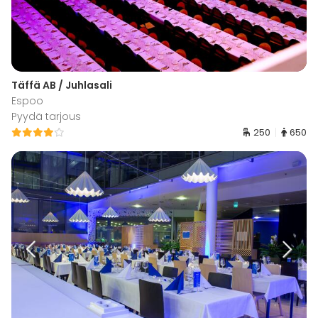
Täffä AB / Juhlasali
Espoo
Pyydä tarjous
250
650