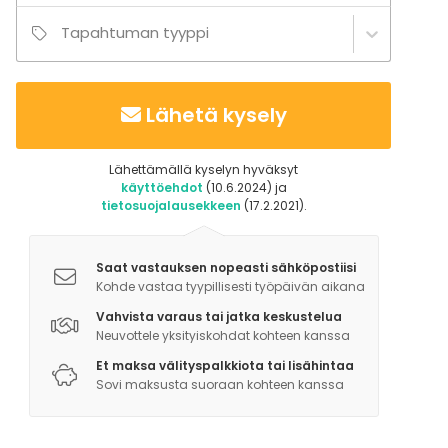
Saleissa on langaton verkko esittäjän materiaaleja
Tapahtuman tyyppi
varten.
Lisäpalvelut:
Lähetä kysely
- F-host/järjestyksenvalvoja
- Narikka
- Lisäkalusteet
Lähettämällä kyselyn hyväksyt
käyttöehdot
(10.6.2024) ja
- Lisätekniikka
tietosuojalausekkeen
(17.2.2021).
- Striimausmahdollisuus
- Tunnelmavalot
- Muut somisteet, esim. ilmapallot
Saat vastauksen nopeasti sähköpostiisi
Kohde vastaa tyypillisesti työpäivän aikana
Lisätietoa aktiviteeteista
Vahvista varaus tai jatka keskustelua
Neuvottele yksityiskohdat kohteen kanssa
Mahdollisuus järjestää elokuvan yritysnäytös joko
omana tilaisuutenaan tai osana yritystilaisuutta. Osa
Et maksa välityspalkkiota tai lisähintaa
Sovi maksusta suoraan kohteen kanssa
elokuvista nähtävissä ennakkonäytöksinä.