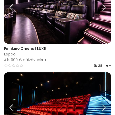
Finnkino Omena | LUXE
Espoo
Alk. 900 € päivävuokra
28
-