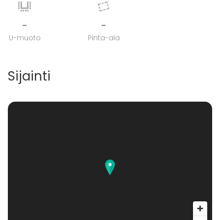
-
-
U-muoto
Pinta-ala
Sijainti