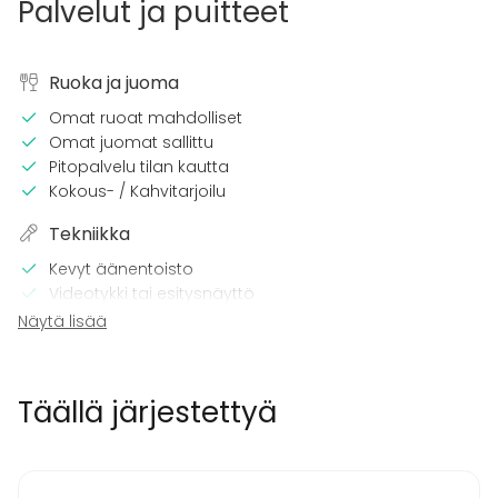
Palvelut ja puitteet
Ruoka ja juoma
Omat ruoat mahdolliset
Omat juomat sallittu
Pitopalvelu tilan kautta
Kokous- / Kahvitarjoilu
Tekniikka
Kevyt äänentoisto
Videotykki tai esitysnäyttö
Mikrofoni
Näytä lisää
Wi-Fi
Pro äänilaitteisto
Täällä järjestettyä
Tilaan kuuluu
Esteetön tila
Kalusto