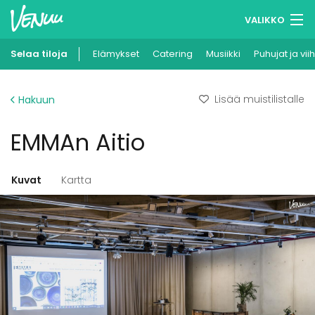
VALIKKO
Selaa tiloja
Elämykset
Muistilistasi
Catering
Musiikki
Puhujat ja vii
Kirjaudu
Lisää muistilistalle
Hakuun
Suomi
EMMAn Aitio
Ilmoita kohteesi
Kuvat
Kartta