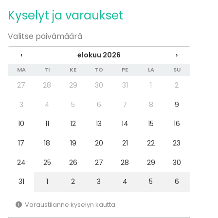
Juhlasali
Monitoimitila
Kyselyt ja varaukset
Kokoushuone
Teollisuusrakennus
Valitse päivämäärä
Galleria / Museo
‹
elokuu 2026
›
MA
TI
KE
TO
PE
LA
SU
Lisätietoa palveluista ja puitteista
27
28
29
30
31
1
2
Hintaan sisältyy:
- Sisäänpääsy museoon tapahtumapäivänä
3
4
5
6
7
8
9
- Esitystekniikka ja kalusteet
10
11
12
13
14
15
16
- Jäävesi
17
18
19
20
21
22
23
Tilattavissa erikseen:
- Taidepaja: Hetken veistos tai Suolamaalaus
24
25
26
27
28
29
30
- Opastettu kierros
31
1
2
3
4
5
6
- Catering: Delicatessen WeeGee tai muu
palveluntarjoaja
Varaustilanne kyselyn kautta
- EMMA Shopin lahjakassit