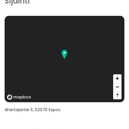
Sijainti
Ahertajantie 5
,
02070
Espoo