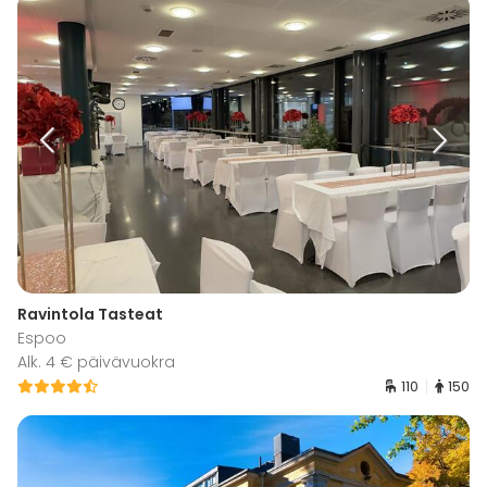
Ravintola Tasteat
Espoo
Alk. 4 € päivävuokra
110
150