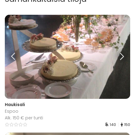
Haukisali
Espoo
Alk. 150 € per tunti
140
150