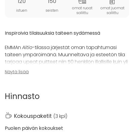
120
150
omat ruoat
omat juomat
istuen
seisten
sallittu
sallittu
Inspiroivia tilaisuuksia taiteen sydämessä
EMMAn
Aitio
-tilassa järjestät oman tapahtumasi
taiteen ympäröimänä. Muunneltava ja esteetön tila
tarjoaa upeat puitteet niin 50 henkilön illallisille kuin yli
100 henkilön luennoille. Tilaa koristaa Tapio Wirkkalan
Näytä lisää
näyttävä vaneriveistos
Ultima Thule
vuodelta 1967.
Tilavaraus sisältää sisäänpääsyn kaikkiin museon
Hinnasto
näyttelyihin. Voit yhdistää kokonaisuuteen myös
opastuksen tai taidepajan, jotka tauottavat
täydellisesti kokouspäivää tai toimivat
Kokouspaketit
(
3 kpl
)
mieleenpainuvina ohjelmanumeroina osana muita
tapahtumia.
Puolen päivän kokoukset