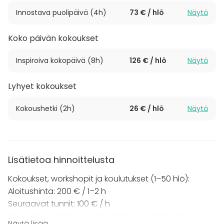
Tilaisuuksia järjestetään ti–su klo 9–21. Ota rohkeasti
Innostava puolipäivä (4h)
73 € / hlö
Näytä
yhteyttä kyselylomakkeen kautta!
Koko päivän kokoukset
Esteetön tila on erotettu näyttelytiloista verholla.
Hiljaisuutta vaativiin tapahtumiin Aitio soveltuu
Inspiroiva kokopäivä (8h)
126 € / hlö
Näytä
parhaiten museon aukioloaikojen ulkopuolella.
Lyhyet kokoukset
Kokoushetki (2h)
26 € / hlö
Näytä
Lisätietoa hinnoittelusta
Kokoukset, workshopit ja koulutukset (1–50 hlö):
Aloitushinta: 200 € / 1–2 h
Seuraavat tunnit: 100 € / h
Lisämaksu viikonloppuisin ja iltaisin aukioloaikojen
Näytä lisää