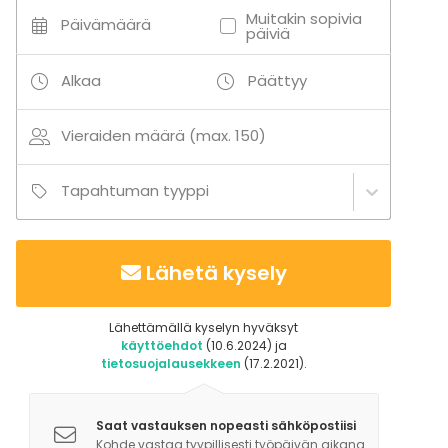
- Tekninen tuki
Muitakin sopivia
Päivämäärä
päiviä
Lisätietoa aktiviteeteista
Alkaa
Päättyy
Museo tarjoaa taidepajoja ja opastuksia
täydentämään monenlaisia tilaisuuksia.
Vieraiden määrä (max. 150)
Tapahtuman tyyppi
Lähetä kysely
Lähettämällä kyselyn hyväksyt
käyttöehdot
(10.6.2024) ja
tietosuojalausekkeen
(17.2.2021).
Saat vastauksen nopeasti sähköpostiisi
Kohde vastaa tyypillisesti työpäivän aikana