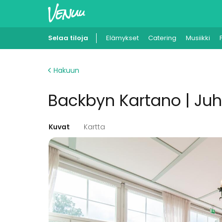
Selaa tiloja
Elämykset
Catering
Musiikki
Hakuun
Backbyn Kartano | Juhl
Kuvat
Kartta