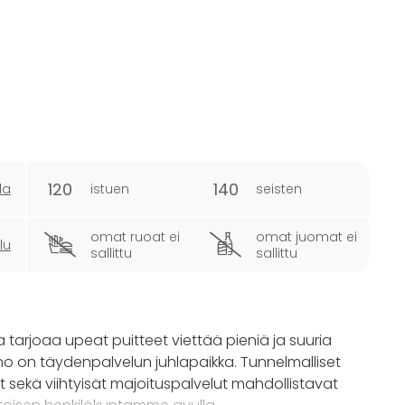
120
140
la
istuen
seisten
omat ruoat ei
omat juomat ei
lu
sallittu
sallittu
 tarjoaa upeat puitteet viettää pieniä ja suuria
no on täydenpalvelun juhlapaikka. Tunnelmalliset
ilut sekä viihtyisät majoituspalvelut mahdollistavat