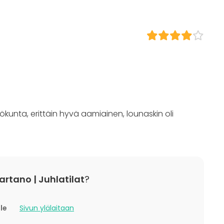
Kattotila
matyypit
Tilatyypit
Juhlasali
Monitoimitila
Kartano / Huvila
/ lounas
Terassi / Piha
 / konferenssi
lökunta, erittäin hyvä aamiainen, lounaskin oli
äytös
ilaisuus
 / retriitti
ktiviteetti
t
rtano | Juhlatilat
?
lle
Sivun ylälaitaan