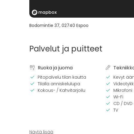
Bodomintie 37
,
02740
Espoo
Palvelut ja puitteet
Ruoka ja juoma
Tekniikk
Pitopalvelu tilan kautta
Kevyt ään
Tilalla anniskelulupa
Videotykki
Kokous- / Kahvitarjoilu
Mikrofoni
Wi-Fi
CD / DVD 
TV
Näytä lisää