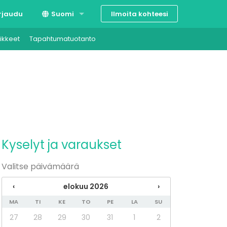
Ilmoita kohteesi
rjaudu
Suomi
ikkeet
Tapahtumatuotanto
Svenska
English
Kyselyt ja varaukset
Valitse päivämäärä
‹
elokuu 2026
›
MA
TI
KE
TO
PE
LA
SU
27
28
29
30
31
1
2