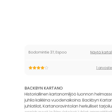
Bodomintie 37
,
Espoo
Näytä kartal
1 arvoste
BACKBYN KARTANO
Historiallinen kartanomiljöö luonnon helmassa
juhlia kaikkina vuodenaikoina. Backbyn Karta
juhlatilat, Kartanoravintolan herkulliset tarjo