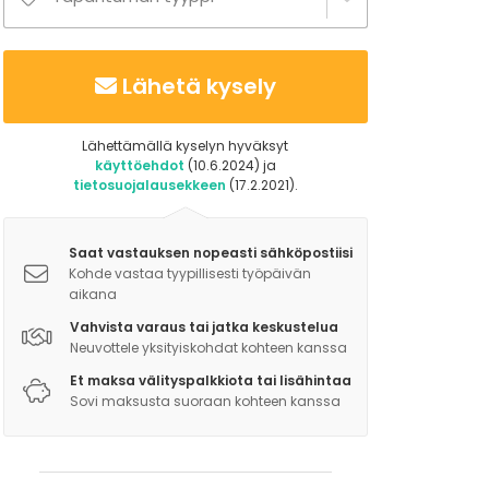
Lähetä kysely
Lähettämällä kyselyn hyväksyt
käyttöehdot
(10.6.2024) ja
tietosuojalausekkeen
(17.2.2021).
Saat vastauksen nopeasti sähköpostiisi
Kohde vastaa tyypillisesti työpäivän
aikana
Vahvista varaus tai jatka keskustelua
Neuvottele yksityiskohdat kohteen kanssa
Et maksa välityspalkkiota tai lisähintaa
Sovi maksusta suoraan kohteen kanssa