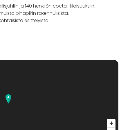
isjuhliin ja 140 henkilön coctail tilaisuuksiin.
 muista pihapiirin rakennuksista.
kohtaisista esittelyistä.