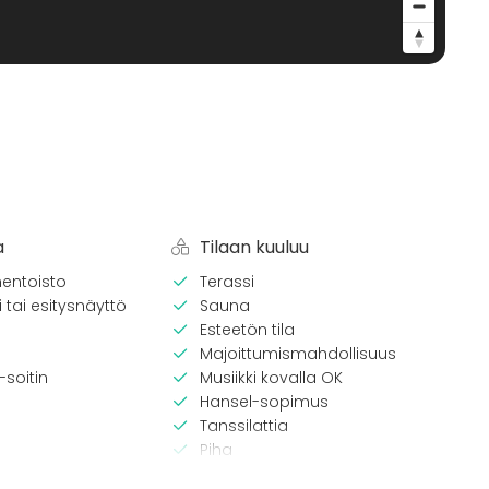
a
Tilaan kuuluu
entoisto
Terassi
 tai esitysnäyttö
Sauna
Esteetön tila
Majoittumismahdollisuus
-soitin
Musiikki kovalla OK
Hansel-sopimus
Tanssilattia
Piha
Uima-allas