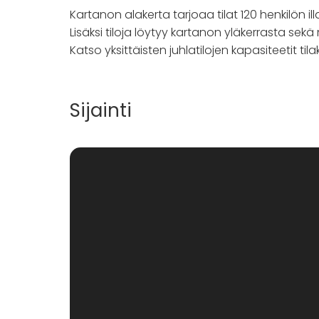
pihassa on runsaasti maksutonta parkkitilaa.
Kartanon alakerta tarjoaa tilat 120 henkilön illall
Lisäksi tiloja löytyy kartanon yläkerrasta sekä
Katso yksittäisten juhlatilojen kapasiteetit tila
Sijainti