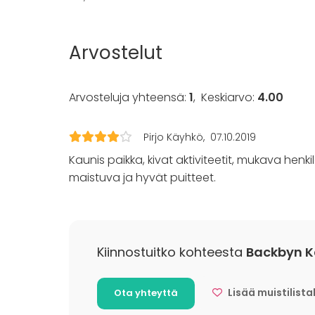
Kalusto
Tapahtu
Arvostelut
Palju / poreallas
Juhlat
Muistiinpanovälineet
Häät
Arvosteluja yhteensä:
1
,
Keskiarvo:
4.00
Fläppi- / Valkotaulu
Saunailta
Piano
Illallinen 
Pyyhkeet
Kokous
Pirjo Käyhkö
07.10.2019
Seminaari
Kaunis paikka, kivat aktiviteetit, mukava henki
Messut
Esitys / n
maistuva ja hyvät puitteet.
Virkistyst
Mökkireissu
Elämys / a
Pikkujoulu
Kiinnostuitko kohteesta
Backbyn Ka
Aktiviteetit
Lisää muistilista
Ota yhteyttä
Ulkoilu
Uinti