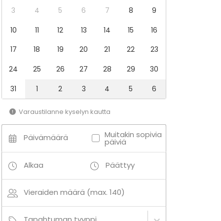
3
4
5
6
7
8
9
10
11
12
13
14
15
16
17
18
19
20
21
22
23
24
25
26
27
28
29
30
31
1
2
3
4
5
6
Varaustilanne kyselyn kautta
Muitakin sopivia
Päivämäärä
päiviä
Alkaa
Päättyy
Vieraiden määrä (max. 140)
Tapahtuman tyyppi