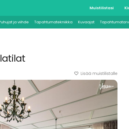
Muistilistasi
Ki
Puhujat ja viihde
Tapahtumatekniikka
Kuvaajat
Tapahtumatarv
atilat
Lisää muistilistalle