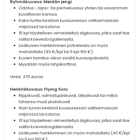
Ryhmäkuvaus: Meidän jengi
Odotus-, lapsi- tai perhekuvaus yhden tai useamman
kuvattavan kanssa.
Kaksi tuntia kestävä kuvaussessio valitsemassasi
miljöössä tai kotona.
15 kpl täydellisen viimeisteltyä digikuvaa, jotka saat itse
valita koevedosgalleriasta.
Lisäkuvien hankkiminen potreteista on myös
mahdollista (40 €/kpl tai 5 kpl 150 €).
Kuvien toimitus viikon sisällä kuvauspäivästä.
Myydään myös lahjakorttina.
Hinta: 375 euroa
Henkilökuvaus: Flying Solo
Rippikuvat, valmistujaiskuvat, äitiyskuvat tai mitkä
tahansa muut yksilökuvat.
Noin tunnin kestävä kuvaussessio valitsemassasi
miljöössä tai kotona.
10 kpl täydellisen viimeisteltyä digikuvaa, jotka saat itse
valita koevedosgalleriasta.
Lisäkuvien hankkiminen on myös mahdollista (40 €/kpl
tai 5 kpl 150 €).