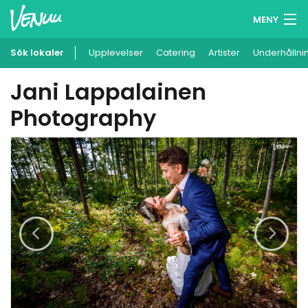
MENY
Sök lokaler
Upplevelser
Minneslista
Catering
Artister
Underhållni
Jani Lappalainen
Logga in
Photography
Svenska
Lägg till din lokal