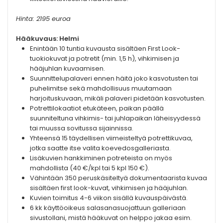
Hinta: 2195 euroa
Hääkuvaus: Helmi
Enintään 10 tuntia kuvausta sisältäen First Look-
tuokiokuvat ja potretit (min. 1,5 h), vihkimisen ja
hääjuhlan kuvaamisen.
Suunnittelupalaveri ennen häitä joko kasvotusten tai
puhelimitse sekä mahdollisuus muutamaan
harjoituskuvaan, mikäli palaveri pidetään kasvotusten.
Potrettilokaatiot etukäteen, paikan päällä
suunniteltuna vihkimis- tai juhlapaikan läheisyydessä
tai muussa sovitussa sijainnissa.
Yhteensä 15 täydellisen viimeisteltyä potrettikuvaa,
jotka saatte itse valita koevedosgalleriasta.
Lisäkuvien hankkiminen potreteista on myös
mahdollista (40 €/kpl tai 5 kpl 150 €).
Vähintään 350 peruskäsiteltyä dokumentaarista kuvaa
sisältäen first look-kuvat, vihkimisen ja hääjuhlan.
Kuvien toimitus 4-6 viikon sisällä kuvauspäivästä.
6 kk käyttöoikeus salasanasuojattuun galleriaan
sivustollani, mistä hääkuvat on helppo jakaa esim.