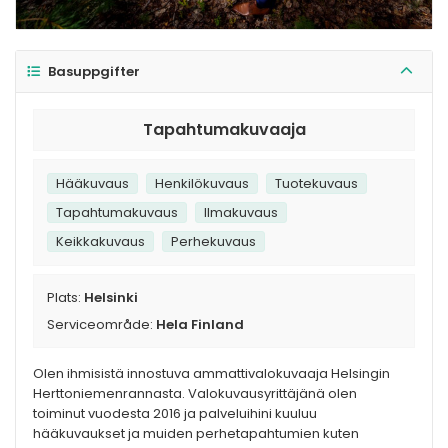
Basuppgifter
Tapahtumakuvaaja
Hääkuvaus
Henkilökuvaus
Tuotekuvaus
Tapahtumakuvaus
Ilmakuvaus
Keikkakuvaus
Perhekuvaus
Plats:
Helsinki
Serviceområde:
Hela Finland
Olen ihmisistä innostuva ammattivalokuvaaja Helsingin
Herttoniemenrannasta. Valokuvausyrittäjänä olen
toiminut vuodesta 2016 ja palveluihini kuuluu
hääkuvaukset ja muiden perhetapahtumien kuten