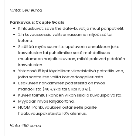
Hinta: 590 euroa
Parikuvaus: Couple Goals
Kihlauskuvat, save the date-kuvat ja muut paripotretit.
2 h kuvaussessio valitsemassanne miljöössä tai
kotona.
Sisältää myös suunnittelupalaverin ennakkoon joko
kasvotusten tai puhelimitse sekä mahdollisuus
muutamaan harjoituskuvaan, mikäli palaveri pidetään
kasvotusten.
Yhteensä 15 kpl täydellisen viimeisteltyä potrettikuvaa,
jotka saatte itse valita koevedosgalleriasta.
Lisäkuvien hankkiminen potreteista on myös
mahdollista (40 €/kpl tai 5 kpl 150 €).
Kuvien toimitus kahden viikon sisällä kuvauspäivästä.
Myydään myös lahjakorttina.
HUOM! Parikuvauksen ostaneelle parille
hääkuvauspaketeista 10% alennus.
Hinta 450 euroa