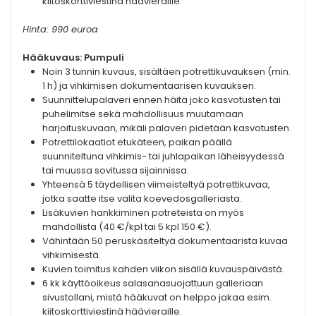
kiitoskorttiviestinä häävieraille.
Hinta: 990 euroa
Hääkuvaus: Pumpuli
Noin 3 tunnin kuvaus, sisältäen potrettikuvauksen (min.
1 h) ja vihkimisen dokumentaarisen kuvauksen.
Suunnittelupalaveri ennen häitä joko kasvotusten tai
puhelimitse sekä mahdollisuus muutamaan
harjoituskuvaan, mikäli palaveri pidetään kasvotusten.
Potrettilokaatiot etukäteen, paikan päällä
suunniteltuna vihkimis- tai juhlapaikan läheisyydessä
tai muussa sovitussa sijainnissa.
Yhteensä 5 täydellisen viimeisteltyä potrettikuvaa,
jotka saatte itse valita koevedosgalleriasta.
Lisäkuvien hankkiminen potreteista on myös
mahdollista (40 €/kpl tai 5 kpl 150 €).
Vähintään 50 peruskäsiteltyä dokumentaarista kuvaa
vihkimisestä.
Kuvien toimitus kahden viikon sisällä kuvauspäivästä.
6 kk käyttöoikeus salasanasuojattuun galleriaan
sivustollani, mistä hääkuvat on helppo jakaa esim.
kiitoskorttiviestinä häävieraille.