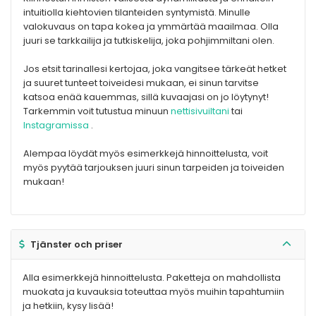
intuitiolla kiehtovien tilanteiden syntymistä. Minulle
valokuvaus on tapa kokea ja ymmärtää maailmaa. Olla
juuri se tarkkailija ja tutkiskelija, joka pohjimmiltani olen.
Jos etsit tarinallesi kertojaa, joka vangitsee tärkeät hetket
ja suuret tunteet toiveidesi mukaan, ei sinun tarvitse
katsoa enää kauemmas, sillä kuvaajasi on jo löytynyt!
Tarkemmin voit tutustua minuun ​
nettisivuiltani
​ tai ​
Instagramissa
​.
Alempaa löydät myös esimerkkejä hinnoittelusta, voit
myös pyytää tarjouksen juuri sinun tarpeiden ja toiveiden
mukaan!
Tjänster och priser
Alla esimerkkejä hinnoittelusta. Paketteja on mahdollista
muokata ja kuvauksia toteuttaa myös muihin tapahtumiin
ja hetkiin, kysy lisää!