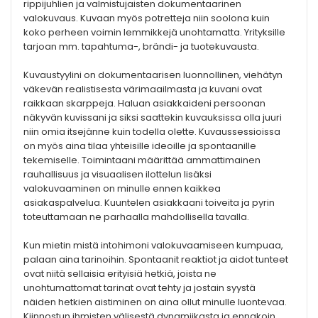
rippijuhlien ja valmistujaisten dokumentaarinen
valokuvaus. Kuvaan myös potretteja niin soolona kuin
koko perheen voimin lemmikkejä unohtamatta. Yrityksille
tarjoan mm. tapahtuma-, brändi- ja tuotekuvausta.
Kuvaustyylini on dokumentaarisen luonnollinen, viehätyn
väkevän realistisesta värimaailmasta ja kuvani ovat
raikkaan skarppeja. Haluan asiakkaideni persoonan
näkyvän kuvissani ja siksi saattekin kuvauksissa olla juuri
niin omia itsejänne kuin todella olette. Kuvaussessioissa
on myös aina tilaa yhteisille ideoille ja spontaanille
tekemiselle. Toimintaani määrittää ammattimainen
rauhallisuus ja visuaalisen ilottelun lisäksi
valokuvaaminen on minulle ennen kaikkea
asiakaspalvelua. Kuuntelen asiakkaani toiveita ja pyrin
toteuttamaan ne parhaalla mahdollisella tavalla.
Kun mietin mistä intohimoni valokuvaamiseen kumpuaa,
palaan aina tarinoihin. Spontaanit reaktiot ja aidot tunteet
ovat niitä sellaisia erityisiä hetkiä, joista ne
unohtumattomat tarinat ovat tehty ja jostain syystä
näiden hetkien aistiminen on aina ollut minulle luontevaa.
Kiinnostun ihmisten välisestä dynamiikasta ja ennakoin