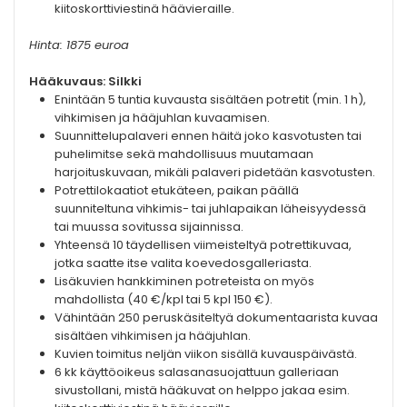
kiitoskorttiviestinä häävieraille.
Hinta: 1875 euroa
Hääkuvaus: Silkki
Enintään 5 tuntia kuvausta sisältäen potretit (min. 1 h),
vihkimisen ja hääjuhlan kuvaamisen.
Suunnittelupalaveri ennen häitä joko kasvotusten tai
puhelimitse sekä mahdollisuus muutamaan
harjoituskuvaan, mikäli palaveri pidetään kasvotusten.
Potrettilokaatiot etukäteen, paikan päällä
suunniteltuna vihkimis- tai juhlapaikan läheisyydessä
tai muussa sovitussa sijainnissa.
Yhteensä 10 täydellisen viimeisteltyä potrettikuvaa,
jotka saatte itse valita koevedosgalleriasta.
Lisäkuvien hankkiminen potreteista on myös
mahdollista (40 €/kpl tai 5 kpl 150 €).
Vähintään 250 peruskäsiteltyä dokumentaarista kuvaa
sisältäen vihkimisen ja hääjuhlan.
Kuvien toimitus neljän viikon sisällä kuvauspäivästä.
6 kk käyttöoikeus salasanasuojattuun galleriaan
sivustollani, mistä hääkuvat on helppo jakaa esim.