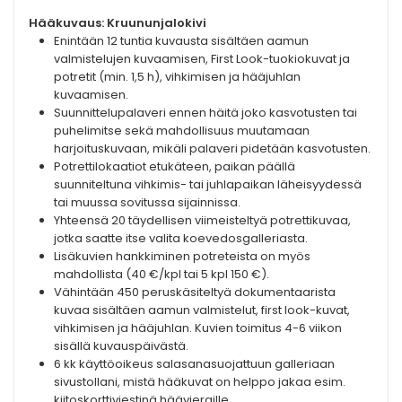
Hääkuvaus: Kruununjalokivi
Enintään 12 tuntia kuvausta sisältäen aamun
valmistelujen kuvaamisen, First Look-tuokiokuvat ja
potretit (min. 1,5 h), vihkimisen ja hääjuhlan
kuvaamisen.
Suunnittelupalaveri ennen häitä joko kasvotusten tai
puhelimitse sekä mahdollisuus muutamaan
harjoituskuvaan, mikäli palaveri pidetään kasvotusten.
Potrettilokaatiot etukäteen, paikan päällä
suunniteltuna vihkimis- tai juhlapaikan läheisyydessä
tai muussa sovitussa sijainnissa.
Yhteensä 20 täydellisen viimeisteltyä potrettikuvaa,
jotka saatte itse valita koevedosgalleriasta.
Lisäkuvien hankkiminen potreteista on myös
mahdollista (40 €/kpl tai 5 kpl 150 €).
Vähintään 450 peruskäsiteltyä dokumentaarista
kuvaa sisältäen aamun valmistelut, first look-kuvat,
vihkimisen ja hääjuhlan. Kuvien toimitus 4-6 viikon
sisällä kuvauspäivästä.
6 kk käyttöoikeus salasanasuojattuun galleriaan
sivustollani, mistä hääkuvat on helppo jakaa esim.
kiitoskorttiviestinä häävieraille.