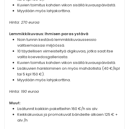
Kuvien toimitus kahden viikon sisällä kuvauspäivästä.
Myydään myös lahjakorttina.
Hinta: 270 euroa
Lemmikkikuvaus: Ihmisen paras ystävä
Noin tunnin kestävä lemmikkikuvaussessio
valitsemassasi miljöössä.
10 täydellisen viimeisteltyä digikuvaa, jotka saat itse
valita koevedosgalleriasta.
Kuvien toimitus kahden viikon sisällä kuvauspäivästä.
Lisäkuvien hankkiminen on myös mahdollista (40 €/kpl
tai 5 kpl 150 €).
Myydään myös lahjakorttina.
Hinta: 190 euroa
Muut:
Lisätunnit kaikkiin paketteihin 160 €/h sis alv.
Keikkakuvaus ja promokuvat bändeille alkaen 125 € +
alv /h