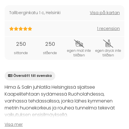
Tallberginkatu 1 c
,
Helsinki
Visa på kartan
1 recension
250
250
egen mat inte
egen dryck inte
sittande
stående
tillåten
tillåten
Översätt till svenska
Hima & Salin juhlatila Helsingissä sijaitsee
Kaapelitehtaan sydämessä Ruoholahdessa,
vanhassa tehdassalissa, jonka lähes kymmenen
metrin huonekorkeus ja rouhea tunnelma tekevät
vaikutuksen ensisilmäyksellä.
Yhdessä ravintolamme keittiön loihtimien herkkujen
Visa mer
kanssa Hima & Sali on tyylikäs ja persoonallinen