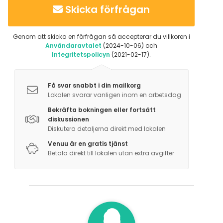
Skicka förfrågan
Genom att skicka en förfrågan så accepterar du villkoren i
Användaravtalet
(2024-10-06) och
Integritetspolicyn
(2021-02-17).
Få svar snabbt i din mailkorg
Lokalen svarar vanligen inom en arbetsdag
Bekräfta bokningen eller fortsätt
diskussionen
Diskutera detaljerna direkt med lokalen
Venuu är en gratis tjänst
Betala direkt till lokalen utan extra avgifter