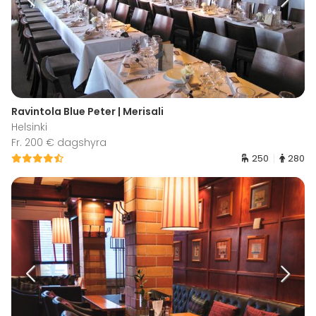
Ravintola Blue Peter | Merisali
Helsinki
Fr. 200 € dagshyra
250
280