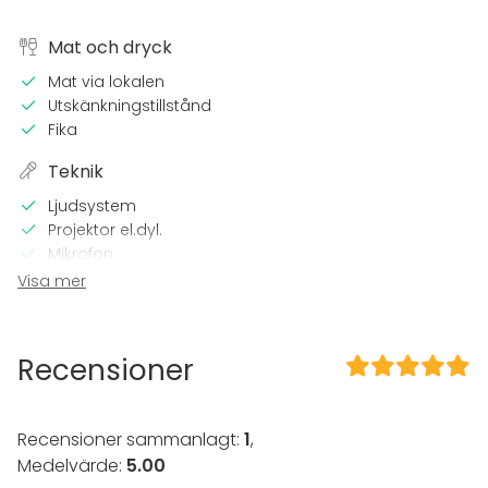
Mat och dryck
Mat via lokalen
Utskänkningstillstånd
Fika
Teknik
Ljudsystem
Projektor el.dyl.
Mikrofon
Wi-Fi
Visa mer
I lokalen
Terrass
Recensioner
Tillgänglighetsanpassad
Högljudd musik OK
Dansgolv
Recensioner sammanlagt:
1
,
Medelvärde:
5.00
Utrustning