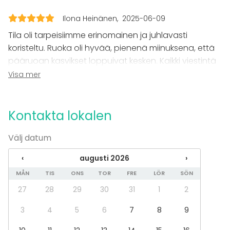
Servis
Ilona Heinänen
2025-06-09
Evenemang
Tila oli tarpeisiimme erinomainen ja juhlavasti
Fest
koristeltu. Ruoka oli hyvää, pienenä miinuksena, että
Bröllop
pääruoan kasvikset loppuivat kesken. Kaikki viestintä
Spa / relax / bastu
juhlapaikan ja henkilökunnan kanssa oli läpi prosessin
Visa mer
Middag / Lunch
sujuvaa. Paikan päällä henkilökunta oli hieman tylyä
Möte
joissain tilanteissa. Kokonaisuutena viihdyimme ja
Konferens
Mässa / Utställning
suosittelisin Hima & Sali-ravintolaa muillekin.
Kontakta lokalen
Föreställning / show
Rekreation
Välj datum
Stuga / boende
Upplevelse / aktivitet
‹
augusti 2026
›
Julbord / Julfest
MÅN
TIS
ONS
TOR
FRE
LÖR
SÖN
Lokal
27
28
29
30
31
1
2
Bankettsal
3
4
5
6
7
8
9
Anpassningsbar lokal
Restaurang