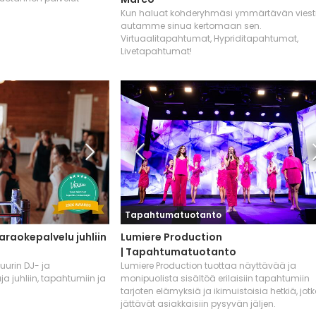
Kun haluat kohderyhmäsi ymmärtävän viesti
autamme sinua kertomaan sen.
Virtuaalitapahtumat, Hypriditapahtumat,
Livetapahtumat!
Tapahtumatuotanto
araokepalvelu juhliin
Lumiere Production
| Tapahtumatuotanto
urin DJ- ja
Lumiere Production tuottaa näyttävää ja
a juhliin, tapahtumiin ja
monipuolista sisältöä erilaisiin tapahtumiin
tarjoten elämyksiä ja ikimuistoisia hetkiä, jot
jättävät asiakkaisiin pysyvän jäljen.