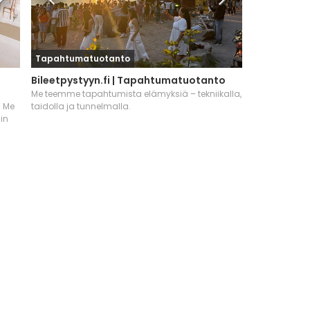
Tapahtumatuotanto
Bileetpystyyn.fi | Tapahtumatuotanto
Me teemme tapahtumista elämyksiä – tekniikalla,
. Me
taidolla ja tunnelmalla.
iin