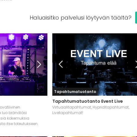
Haluaisitko palvelusi löytyvän täältä?
Tapahtumatuotanto
Tapahtumatuotanto Event Live
ovatiivinen
Virtuaalitapahtumat, Hypriditapahtumat,
 luo brändiäsi
Livetapahtumat!
lisiä kokemuksia
sta itse toteutukseen.