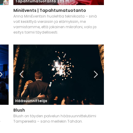
Tapahtumatuotanto
MiniEvents | Tapahtumatuotanto
Anna MiniEventsin huolehtia tekniikasta – sinä
voit keskittyä vieraisiin ja elämyksiin, me
varmistamme, että jokainen mikrofoni, valo ja
esitys toimii täydellisesti.
Hääsuunnittelija
Blush
Blush on täyden palvelun hääsuunnittelutiimi
-
Tampereella – sano meillekin Tahdon.