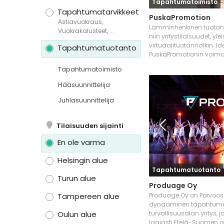
Tapahtumatoimisto
Tapahtumatarvikkeet
PuskaPromotion
Astiavuokraus,

Lämminhenkinen tuotanto
Vuokrakalusteet, ...
niin yritystilaisuudet, y
virtuaalituotannotkin. I
Tapahtumatuotanto
PuskaPromotionin voima
Tapahtumatoimisto
Hääsuunnittelija
Juhlasuunnittelija
Tilaisuuden sijainti
En ole varma
Helsingin alue
Tapahtumatuotanto
Turun alue
Produage Oy
Tampereen alue
Produage Oy on Porvooss
dynaaminen tapahtuma
Oulun alue
turvallisuusalan yritys, 
laajasti Etelä-Suomen a