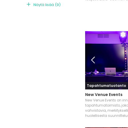
Näytä lisää
(
9
)
Tapahtumatuotanto
New Venue Events
New Venue Events on inn
tapahtumatoimisto, joka
vahvistavia, merkityksel
huolellisesta suunnittelu