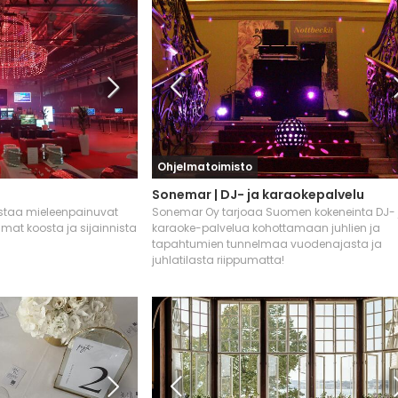
Ohjelmatoimisto
Sonemar | DJ- ja karaokepalvelu
istaa mieleenpainuvat
Sonemar Oy tarjoaa Suomen kokeneinta DJ- 
umat koosta ja sijainnista
karaoke-palvelua kohottamaan juhlien ja
tapahtumien tunnelmaa vuodenajasta ja
juhlatilasta riippumatta!