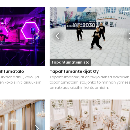
Tapahtumatoimisto
ahtumatalo
Tapahtumantekijät Oy
ukkaat ääni-, valo- ja
Tapahtumantekijät on tekijöidensä näköinen
 kokoisiin tilaisuuksiin
tapahtumatoimisto, jonka toiminnan ytimes
on rakkaus aitoihin kohtaamisiin.