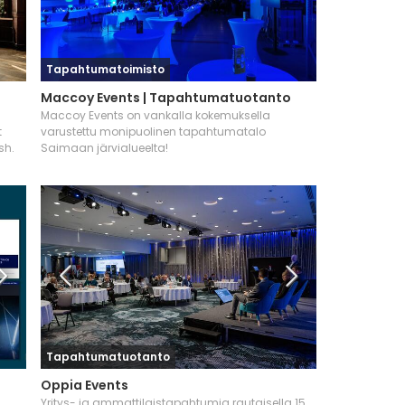
Tapahtumatoimisto
Maccoy Events | Tapahtumatuotanto
Maccoy Events on vankalla kokemuksella
t
varustettu monipuolinen tapahtumatalo
sh.
Saimaan järvialueelta!
Tapahtumatuotanto
Oppia Events
Yritys- ja ammattilaistapahtumia rautaisella 15