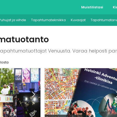
Muistilistasi
Ki
Puhujat ja viihde
Tapahtumatekniikka
Kuvaajat
Tapahtumatarv
matuotanto
apahtumatuottajat Venuusta. Varaa helposti para
losta