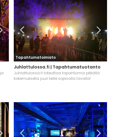
Tapahtumatoimisto
Juhlattulossa.fi | Tapahtumatuotanto
ja
Juhlattulossa.fi toteuttaa tapahtumia pitkällä
kokemuksella juuri teille sopivalla tavalla!