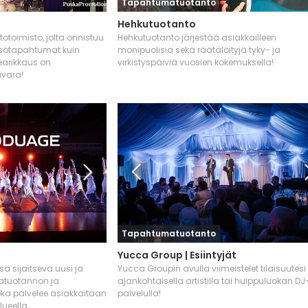
Tapahtumatuotanto
Hehkutuotanto
toimisto, jolta onnistuu
Hehkutuotanto järjestää asiakkailleen
leisötapahtumat kuin
monipuolisia sekä räätälöityjä tyky- ja
dearikkaus on
virkistyspäiviä vuosien kokemuksella!
vara!
Tapahtumatuotanto
Yucca Group | Esiintyjät
a sijaitseva uusi ja
Yucca Groupin avulla viimeistelet tilaisuutesi
tuotannon ja
ajankohtaisella artistilla tai huippuluokan DJ
joka palvelee asiakkaitaan
palvelulla!
lueella