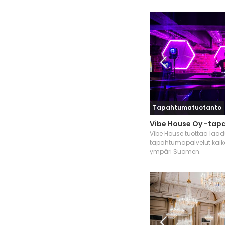
Tapahtumatuotanto
Vibe House Oy -tap
Vibe House tuottaa laad
tapahtumapalvelut kaiken
ympäri Suomen.