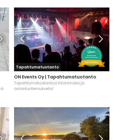
Tapahtumatuotanto
ON Events Oy | Tapahtumatuotanto
Tapahtumatuotantoa intohimolla ja
sä
asiantuntemuksella!