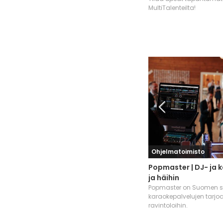
MultiTalenteilta!
Ohjelmatoimisto
Popmaster | DJ- ja k
ja häihin
Popmaster on Suomen su
karaokepalvelujen tarjoaj
ravintoloihin.