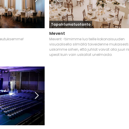
Tapahtumatuotanto
Mevent
oteutuksemme!
Mevent -tiimimme luo teille kokonaisuuden
visuaalisella silmällä toiveidenne mukaisesti
uskomme siihen, että juhlat voivat olla juuri n
upeat kuin vain uskallat unelmoida.