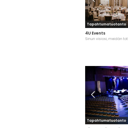
Tapahtumatuotanto
4U Events
Sinun visiosi, meidän t
Tapahtumatuotanto