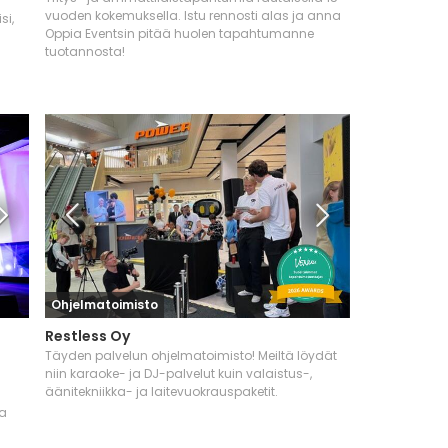
vuoden kokemuksella. Istu rennosti alas ja anna
si,
Oppia Eventsin pitää huolen tapahtumanne
tuotannosta!
Ohjelmatoimisto
Restless Oy
Täyden palvelun ohjelmatoimisto! Meiltä löydät
niin karaoke- ja DJ-palvelut kuin valaistus-,
äänitekniikka- ja laitevuokrauspaketit.
ka