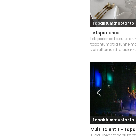
Tapahtumatuotanto
Letsperience
Letsperience toteuttaa
tapahtumat ja tunnelmal
vaivattomasti ja asiakk
Tapahtumatuotanto
MultiTalentit - Ta
Tilaa upeat tapahtumat