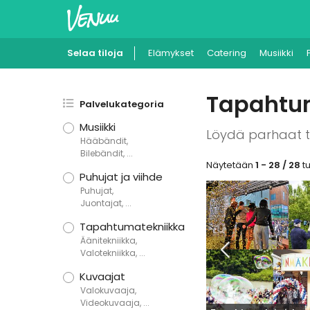
Selaa tiloja
Elämykset
Catering
Musiikki
Tapahtu
Palvelukategoria
Musiikki
Löydä parhaat t
Hääbändit,

Bilebändit, ...
Näytetään
1 - 28 / 28
tu
Puhujat ja viihde
Puhujat,

Juontajat, ...
Tapahtumatekniikka
Äänitekniikka,

Valotekniikka, ...
Kuvaajat
Valokuvaaja,

Videokuvaaja, ...