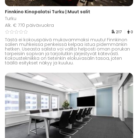
Finnkino Kinopalatsi Turku | Muut salit
Turku
Alk. € 770 päivävuokra
217
0
Tästä ei kokouspäivä mukavammaksi muutu! Finnkinon
salien muhkeissa penkeissä kelpaa istua pidemmänkin
hetken. Useasta salista voi valita helposti oman porukan
tarpeisiin sopivan ja tarjoilutkin järjestyvät kätevästi.
Kokoustekniikka on tietenkin elokuvasalin tasoa, joten
täällä esitykset näkyy ja kuuluu.