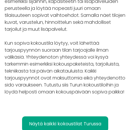
esimerkiksi sijainnin, kapasiteetin tai lisäpalveluiden
perusteella ja löytää nopeasti juuri omaan
tilaisuuteen sopivat vaihtoehdot. Samalla näet tilojen
kuvat, varustelun, hinnoittelun sekä mahdolliset
tarjoilut ja muut lisäpalvelut.
Kun sopiva kokoustila löytyy, voit lähettää
tarjouspyynnön suoraan tilan tarjoajalle ilman
välikäsiä. Yhteydenoton yhteydessä voi kysyä
tarkemmin esimerkiksi kokouspaketeista, tarjoiluista,
tekniikasta tai päivän aikatauluista. Kaikki
tarjouspyynnöt ovat maksuttomia eikä yhteydenotto
sido varaukseen. Tutustu siis Turun kokoustiloihin ja
löydä helposti omaan kokouspäivään sopiva paikka!
Näytä kaikki kokoustilat Turussa