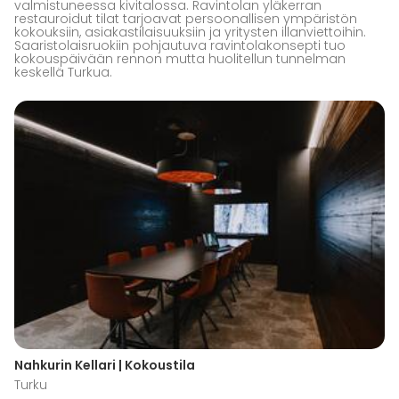
valmistuneessa kivitalossa. Ravintolan yläkerran
restauroidut tilat tarjoavat persoonallisen ympäristön
kokouksiin, asiakastilaisuuksiin ja yritysten illanviettoihin.
Saaristolaisruokiin pohjautuva ravintolakonsepti tuo
kokouspäivään rennon mutta huolitellun tunnelman
keskellä Turkua.
Nahkurin Kellari | Kokoustila
Turku