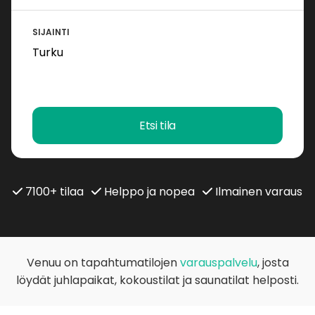
SIJAINTI
Etsi tila
7100+ tilaa
Helppo ja nopea
Ilmainen varaus
Venuu on tapahtumatilojen
varauspalvelu
, josta
löydät juhlapaikat, kokoustilat ja saunatilat helposti.