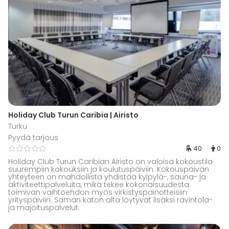
Holiday Club Turun Caribia | Airisto
Turku
Pyydä tarjous
40
0
Holiday Club Turun Caribian Airisto on valoisa kokoustila
suurempiin kokouksiin ja koulutuspäiviin. Kokouspäivän
yhteyteen on mahdollista yhdistää kylpylä-, sauna- ja
aktiviteettipalveluita, mikä tekee kokonaisuudesta
toimivan vaihtoehdon myös virkistyspainotteisiin
yrityspäiviin. Saman katon alta löytyvät lisäksi ravintola-
ja majoituspalvelut.