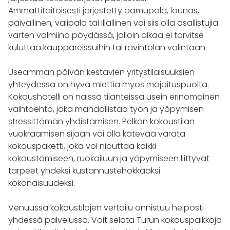
Ammattitaitoisesti järjestetty aamupala, lounas,
päivällinen, välipala tai illallinen voi siis olla osallistujia
varten valmiina pöydässä, jolloin aikaa ei tarvitse
kuluttaa kauppareissuihin tai ravintolan valintaan.
Useamman päivän kestävien yritystilaisuuksien
yhteydessä on hyvä miettiä myös majoituspuolta.
Kokoushotelli on näissä tilanteissa usein erinomainen
vaihtoehto, joka mahdollistaa työn ja yöpymisen
stressittömän yhdistämisen. Pelkän kokoustilan
vuokraamisen sijaan voi olla kätevää varata
kokouspaketti, joka voi niputtaa kaikki
kokoustamiseen, ruokailuun ja yöpymiseen liittyvät
tarpeet yhdeksi kustannustehokkaaksi
kokonaisuudeksi.
Venuussa kokoustilojen vertailu onnistuu helposti
yhdessä palvelussa. Voit selata Turun kokouspaikkoja