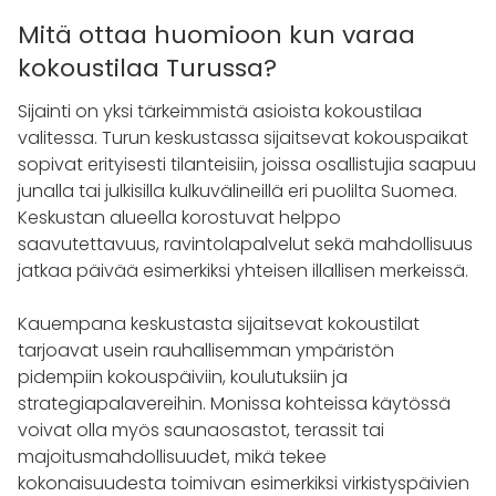
Mitä ottaa huomioon kun varaa
kokoustilaa Turussa?
Sijainti on yksi tärkeimmistä asioista kokoustilaa
valitessa. Turun keskustassa sijaitsevat kokouspaikat
sopivat erityisesti tilanteisiin, joissa osallistujia saapuu
junalla tai julkisilla kulkuvälineillä eri puolilta Suomea.
Keskustan alueella korostuvat helppo
saavutettavuus, ravintolapalvelut sekä mahdollisuus
jatkaa päivää esimerkiksi yhteisen illallisen merkeissä.
Kauempana keskustasta sijaitsevat kokoustilat
tarjoavat usein rauhallisemman ympäristön
pidempiin kokouspäiviin, koulutuksiin ja
strategiapalavereihin. Monissa kohteissa käytössä
voivat olla myös saunaosastot, terassit tai
majoitusmahdollisuudet, mikä tekee
kokonaisuudesta toimivan esimerkiksi virkistyspäivien