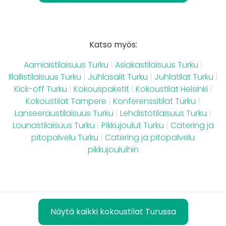
Katso myös:
Aamiaistilaisuus Turku
|
Asiakastilaisuus Turku
|
Illallistilaisuus Turku
|
Juhlasalit Turku
|
Juhlatilat Turku
|
Kick-off Turku
|
Kokouspaketit
|
Kokoustilat Helsinki
|
Kokoustilat Tampere
|
Konferenssitilat Turku
|
Lanseeraustilaisuus Turku
|
Lehdistötilaisuus Turku
|
Lounastilaisuus Turku
|
Pikkujoulut Turku
|
Catering ja
pitopalvelu Turku
|
Catering ja pitopalvelu
pikkujouluihin
Näytä kaikki kokoustilat Turussa