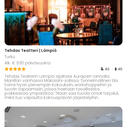
Tehdas Teatteri | Lämpiö
Turku
Alk. € 530 päivävuokra
40
45
Tehdas Teatterin Lämpiö sijaitsee Aurajoen rannalla
Manillan vanhassa Makasiini-salissa. Tunnelmallinen tila
toimii hyvin pienempiin kokouksiin, workshoppeihin ja
luoviin tapaamisiin, joissa haetaan tavallisesta
poikkeavaa ympäristöä. Tilaan saa tuoda omat tarjoilut,
mikä tuo vapautta kokouspäivän järjestelyihin.