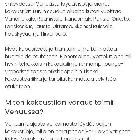
yhteydessä. Venuusta löydät isot ja pienet
kokoustilat Turun seudun alueilta kuten Kupittaa,
Vähäheikkilä, Raunistula, Runosmäki, Pansio, Oriketo,
Länsikeskus, Lauste, Uittamo, Skanssi Ruissalo,
Pääskyvuori ja Hirvensalo.
Myös kapasiteetti ja tilan tunnelma kannattaa
huomioida etukäteen. Pienempi neuvottelutila toimii
hyvin tehokkaisiin kokouksiin ja rennompi lounge-
ympäristö taas workshoppeihin. Lisäksi
kokoustekniikka ja tarjoilut kannattaa selvittää
etukäteen.
Miten kokoustilan varaus toimii
Venuussa?
Venuun laajasta valikoimasta löydät paljon
kokoustiloja, joilla on oma pitopalvelu ja voivat siten
järjestää kokoustarjoilut puolestasi.