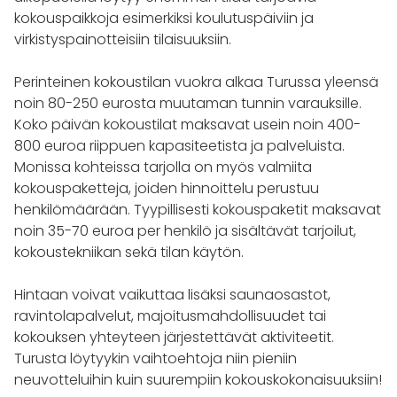
kokouspaikkoja esimerkiksi koulutuspäiviin ja
virkistyspainotteisiin tilaisuuksiin.
Perinteinen kokoustilan vuokra alkaa Turussa yleensä
noin 80-250 eurosta muutaman tunnin varauksille.
Koko päivän kokoustilat maksavat usein noin 400-
800 euroa riippuen kapasiteetista ja palveluista.
Monissa kohteissa tarjolla on myös valmiita
kokouspaketteja, joiden hinnoittelu perustuu
henkilömäärään. Tyypillisesti kokouspaketit maksavat
noin 35-70 euroa per henkilö ja sisältävät tarjoilut,
kokoustekniikan sekä tilan käytön.
Hintaan voivat vaikuttaa lisäksi saunaosastot,
ravintolapalvelut, majoitusmahdollisuudet tai
kokouksen yhteyteen järjestettävät aktiviteetit.
Turusta löytyykin vaihtoehtoja niin pieniin
neuvotteluihin kuin suurempiin kokouskokonaisuuksiin!