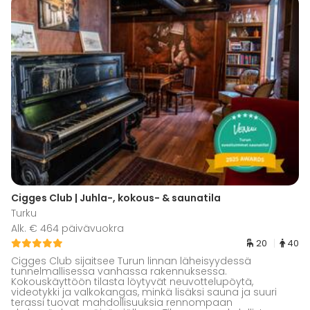
Cigges Club | Juhla-, kokous- & saunatila
Turku
Alk. € 464 päivävuokra
20
40
Cigges Club sijaitsee Turun linnan läheisyydessä
tunnelmallisessa vanhassa rakennuksessa.
Kokouskäyttöön tilasta löytyvät neuvottelupöytä,
videotykki ja valkokangas, minkä lisäksi sauna ja suuri
terassi tuovat mahdollisuuksia rennompaan