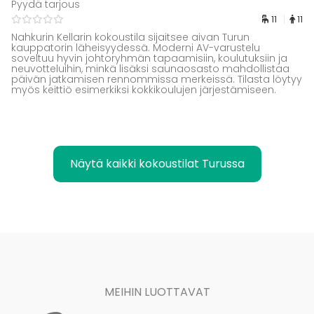
Pyydä tarjous
11
11
Nahkurin Kellarin kokoustila sijaitsee aivan Turun
kauppatorin läheisyydessä. Moderni AV-varustelu
soveltuu hyvin johtoryhmän tapaamisiin, koulutuksiin ja
neuvotteluihin, minkä lisäksi saunaosasto mahdollistaa
päivän jatkamisen rennommissa merkeissä. Tilasta löytyy
myös keittiö esimerkiksi kokkikoulujen järjestämiseen.
Näytä kaikki kokoustilat Turussa
MEIHIN LUOTTAVAT