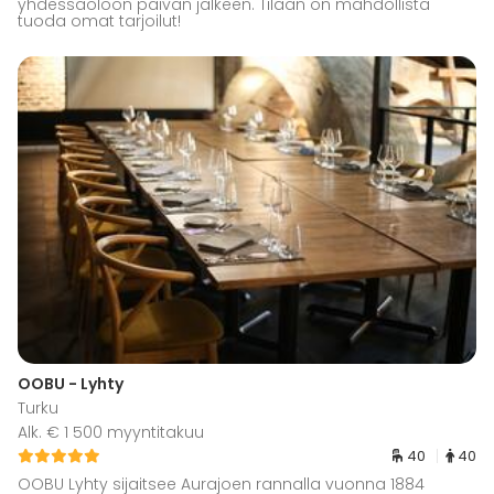
yhdessäoloon päivän jälkeen. Tilaan on mahdollista
tuoda omat tarjoilut!
OOBU - Lyhty
Turku
Alk. € 1 500 myyntitakuu
40
40
OOBU Lyhty sijaitsee Aurajoen rannalla vuonna 1884