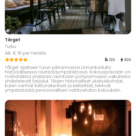
Tårget
Turku
Alk. € 15 per henkilö
120
300
Tårget sijaitsee Turun jokirannassa Linnankadulla
historiallisessa ravintolaympäristössä. Kokouspäivään on
mahdollista yhdistää ravintolan pohjoismaisia vaikutteita
yhdistelevät tarjoilut. Tilojen historialliset yksityiskohdat,
kuten vanhat kattorakenteet ja kellaritilat, tekevät
ympäristöstä persoonallisen vaihtoehdon kokouksiin.