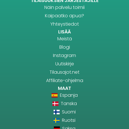
TILAISUUKSIEN JÄRJESTÄJILLE
Näin palvelu toimii
Kaipaatko apua?
Yhteystiedot
LISÄÄ
Meistä
Blogi
Instagram
Uutiskirje
Tilausajot.net
Affiliate-ohjelma
MAAT
Espanja
Tanska
Suomi
Ruotsi
Saksa