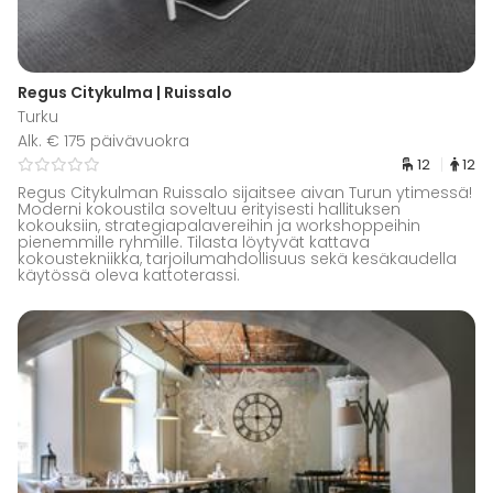
Regus Citykulma | Ruissalo
Turku
Alk. € 175 päivävuokra
12
12
Regus Citykulman Ruissalo sijaitsee aivan Turun ytimessä!
Moderni kokoustila soveltuu erityisesti hallituksen
kokouksiin, strategiapalavereihin ja workshoppeihin
pienemmille ryhmille. Tilasta löytyvät kattava
kokoustekniikka, tarjoilumahdollisuus sekä kesäkaudella
käytössä oleva kattoterassi.