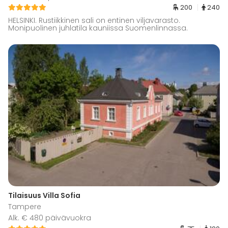
200
240
HELSINKI. Rustiikkinen sali on entinen viljavarasto.
Monipuolinen juhlatila kauniissa Suomenlinnassa.
Tilaisuus Villa Sofia
Tampere
Alk. € 480 päivävuokra