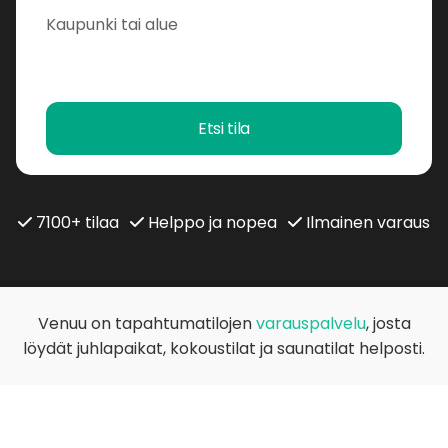
Etsi tila
7100+ tilaa
Helppo ja nopea
Ilmainen varaus
Venuu on tapahtumatilojen
varauspalvelu
, josta
löydät juhlapaikat, kokoustilat ja saunatilat helposti.