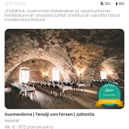
120
150
JYVÄSKYLÄ. Uusimman tilatekniikan ja asiantuntevan
henkilökunnan ansiosta juhlat onnistuvat vaivatta tässä
modernissa tilassa!
Suomenlinna | Tenalji von Fersen | Juhlatila
Helsinki
Alk. € 1 872 päivävuokra