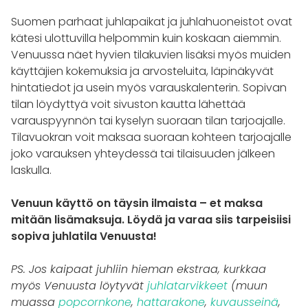
Suomen parhaat juhlapaikat ja juhlahuoneistot ovat
kätesi ulottuvilla helpommin kuin koskaan aiemmin.
Venuussa näet hyvien tilakuvien lisäksi myös muiden
käyttäjien kokemuksia ja arvosteluita, läpinäkyvät
hintatiedot ja usein myös varauskalenterin. Sopivan
tilan löydyttyä voit sivuston kautta lähettää
varauspyynnön tai kyselyn suoraan tilan tarjoajalle.
Tilavuokran voit maksaa suoraan kohteen tarjoajalle
joko varauksen yhteydessä tai tilaisuuden jälkeen
laskulla.
Venuun käyttö on täysin ilmaista – et maksa
mitään lisämaksuja. Löydä ja varaa siis tarpeisiisi
sopiva juhlatila Venuusta!
PS. Jos kaipaat juhliin hieman ekstraa, kurkkaa
myös Venuusta löytyvät
juhlatarvikkeet
(muun
muassa
popcornkone
,
hattarakone
,
kuvausseinä
,