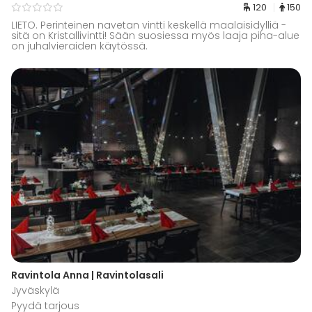
120
150
LIETO. Perinteinen navetan vintti keskellä maalaisidylliä -
sitä on Kristallivintti! Sään suosiessa myös laaja piha-alue
on juhalvieraiden käytössä.
Ravintola Anna | Ravintolasali
Jyväskylä
Pyydä tarjous