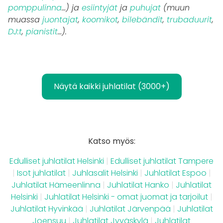
pomppulinna
…) ja
esiintyjät
ja
puhujat
(muun
muassa
juontajat
,
koomikot
,
bilebändit
,
trubaduurit
,
DJ:t
,
pianistit
…).
Näytä kaikki juhlatilat (3000+)
Katso myös:
Edulliset juhlatilat Helsinki
|
Edulliset juhlatilat Tampere
|
Isot juhlatilat
|
Juhlasalit Helsinki
|
Juhlatilat Espoo
|
Juhlatilat Hämeenlinna
|
Juhlatilat Hanko
|
Juhlatilat
Helsinki
|
Juhlatilat Helsinki - omat juomat ja tarjoilut
|
Juhlatilat Hyvinkää
|
Juhlatilat Järvenpää
|
Juhlatilat
Joensuu
|
Juhlatilat Jyväskylä
|
Juhlatilat