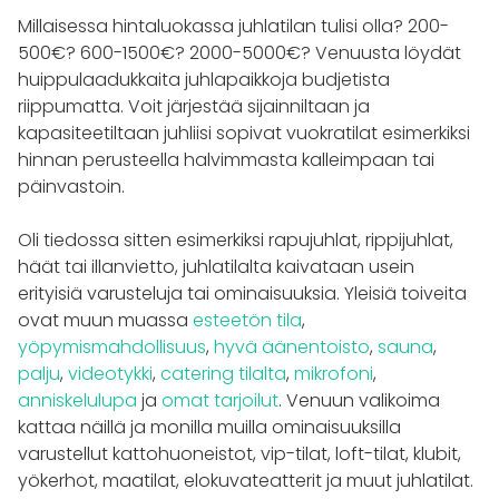
Millaisessa hintaluokassa juhlatilan tulisi olla? 200-
500€? 600-1500€? 2000-5000€? Venuusta löydät
huippulaadukkaita juhlapaikkoja budjetista
riippumatta. Voit järjestää sijainniltaan ja
kapasiteetiltaan juhliisi sopivat vuokratilat esimerkiksi
hinnan perusteella halvimmasta kalleimpaan tai
päinvastoin.
Oli tiedossa sitten esimerkiksi rapujuhlat, rippijuhlat,
häät tai illanvietto, juhlatilalta kaivataan usein
erityisiä varusteluja tai ominaisuuksia. Yleisiä toiveita
ovat muun muassa
esteetön tila
,
yöpymismahdollisuus
,
hyvä äänentoisto
,
sauna
,
palju
,
videotykki
,
catering tilalta
,
mikrofoni
,
anniskelulupa
ja
omat tarjoilut
. Venuun valikoima
kattaa näillä ja monilla muilla ominaisuuksilla
varustellut kattohuoneistot, vip-tilat, loft-tilat, klubit,
yökerhot, maatilat, elokuvateatterit ja muut juhlatilat.