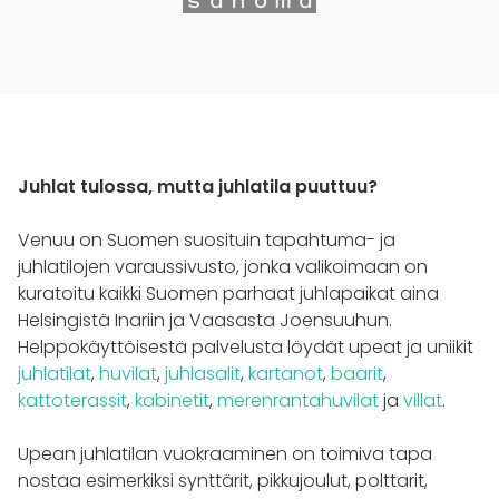
Juhlat tulossa, mutta juhlatila puuttuu?
Venuu on Suomen suosituin tapahtuma- ja
juhlatilojen varaussivusto, jonka valikoimaan on
kuratoitu kaikki Suomen parhaat juhlapaikat aina
Helsingistä Inariin ja Vaasasta Joensuuhun.
Helppokäyttöisestä palvelusta löydät upeat ja uniikit
juhlatilat
,
huvilat
,
juhlasalit
,
kartanot
,
baarit
,
kattoterassit
,
kabinetit
,
merenrantahuvilat
ja
villat
.
Upean juhlatilan vuokraaminen on toimiva tapa
nostaa esimerkiksi synttärit, pikkujoulut, polttarit,