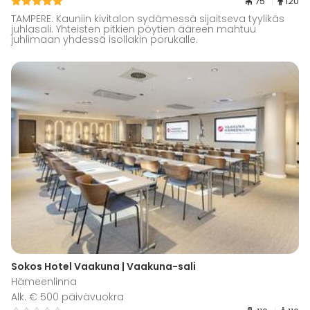
75
120
TAMPERE. Kauniin kivitalon sydämessä sijaitseva tyylikäs
juhlasali. Yhteisten pitkien pöytien ääreen mahtuu
juhlimaan yhdessä isollakin porukalle.
Sokos Hotel Vaakuna | Vaakuna-sali
Hämeenlinna
Alk. € 500 päivävuokra