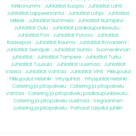
Kirkkonummi
|
Juhlatilat Kuopio
|
Juhlatilat Lahti
|
Juhlatilat Lappeenranta
|
Juhlatilat Lohja
|
Juhlatilat
Mikkeli
|
Juhlatilat Nummela
|
Juhlatilat Nurmijärvi
|
Juhlatilat Oulu
|
Juhlatilat pääkaupunkiseutu
|
Juhlatilat Pori
|
Juhlatilat Porvoo
|
Juhlatilat
Raasepori
|
Juhlatilat Rauma
|
Juhlatilat Rovaniemi
|
Juhlatilat Seinäjoki
|
Juhlatilat Siuntio
|
Suomenlinnan
juhlatilat
|
Juhlatilat Tampere
|
Juhlatilat Turku
|
Juhlatilat Tuusula
|
Juhlatilat Uusimaa
|
Juhlatilat
Vaasa
|
Juhlatilat Vantaa
|
Juhlatilat Vihti
|
Pikkujoulut
|
Pikkujoulut Helsinki
|
Yritysjuhlat
|
Yritysjuhlat Helsinki
|
Catering ja pitopalvelu
|
Catering ja pitopalvelu
Vantaa
|
Catering ja pitopalvelu pääkaupunkiseutu
|
Catering ja pitopalvelu Uusimaa
|
Vegaaninen
catering ja pitopalvelu
|
Parhaat tarjoilut juhliin