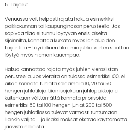
5. Tarjoilut
Venuussa voit helposti rajata hakua esimerkiksi
paikkakunnan tai kaupunginosan perusteella. Jos
sopivaa tilaa ei tunnu löytyvän ensisijaiselta
sijainnilta, kannattaa kurkata myös lähialueiden
tarjontaa – täydellinen tila omia juhlia varten saattaa
löytyä myös hieman kauempaa.
Hakua kannattaa rajata myös juhlien vieraslistan
perusteella. Jos vieraita on tulossa esimerkiksi 100, ei
aikaa kannata tuhlata selaamalla 10, 20 tai 50
hengen juhlatiloja. Liian isojakaan juhlapaikkoja ei
kuitenkaan välttämättä kannata priorisoida:
esimerkiksi 50 tai 100 hengen juhlat 200 tai 500
hengen juhlatilassa tulevat varmasti tuntumaan
liiankin väljiltä – ja lisäksi maksat ekstraa käyttämättä
jäävistä neliöistä.