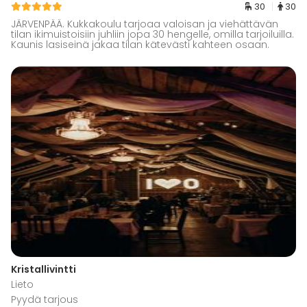
30
30
JÄRVENPÄÄ. Kukkakoulu tarjoaa valoisan ja viehättävän
tilan ikimuistoisiin juhliin jopa 30 hengelle, omilla tarjoiluilla.
Kaunis lasiseinä jakaa tilan kätevästi kahteen osaan.
Kristallivintti
Lieto
Pyydä tarjous