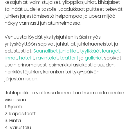
kesäjuhlat, valmistujaiset, ylioppilasjuhlat, kihlajaiset
tai häät uudelle tasolle. Laadukkaat puitteet tekevät
juhlien järjestämisestä helpompaa ja upea miljöö
näkyy varmasti juhlatunnelmassa.
Venuusta löydät yksityisjuhlien lisäksi myös
yrityskäyttöön sopivat juhlatilat, juhlahuoneistot ja
edustustilat.
Saunalliset juhlatilat
,
tyylikkäät lounget
,
linnat
,
hotellit
,
ravintolat
,
teatterit
ja
galleriat
sopivat
usein erinomaisesti esimerkiksi asiakastilaisuuden,
henkilöstöjuhlan, karonkan tai tyky-päivän
järjestämiseen.
Juhlapaikkaa valitessa kannattaa huomioida ainakin
viisi asiaa:
1. Sijainti
2. Kapasiteetti
3. Hinta
4. Varustelu