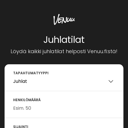
Juhlatilat
Löydä kaikki juhlatilat helposti Venuu.fi:stä!
TAPAHTUMATYYPPI
HENKILÖMÄÄRÄ
SIJAINTI