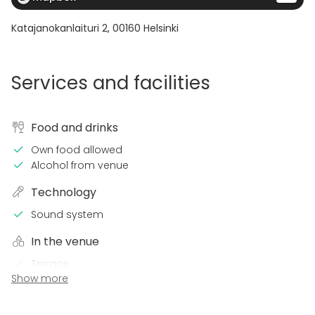
Katajanokanlaituri 2
,
00160
Helsinki
Services and facilities
Food and drinks
Own food allowed
Alcohol from venue
Technology
Sound system
In the venue
Terrace
Show more
Sauna
Loud music OK