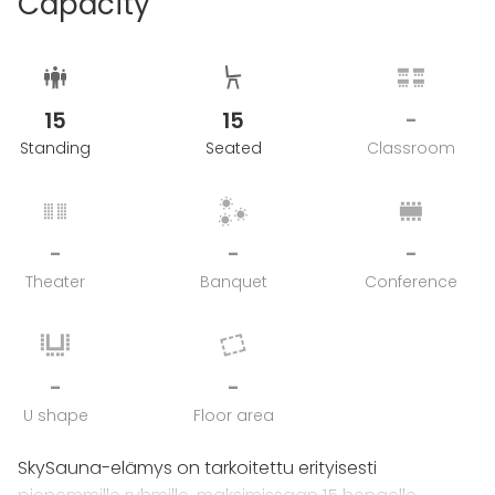
Capacity
Hinnat sisältävät arvonlisäveron.
Additional information about cancellation
15
15
-
policy
Standing
Seated
Classroom
Saunavarauksen voi perua veloituksetta viimeistään
48h ennen varausta.
-
-
-
Theater
Banquet
Conference
-
-
U shape
Floor area
SkySauna-elämys on tarkoitettu erityisesti