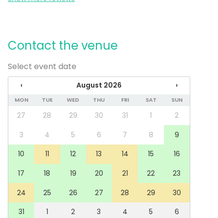
mukaisesti. Valittavana on niin alkoholillisia kuin
alkoholittomia juomia.
Talviaikaan (joulukuusta maaliskuuhun) SkySauna on
Contact the venue
suljettu, kun lämpötilat tippuvat alle viiden asteen.
Select event date
Huomioithan, että viileämmällä kelillä (+5-10 C)
SkySaunan lämpötila ei vastaa täysin tavallisen
‹
August 2026
›
saunan kuumuusastetta.
MON
TUE
WED
THU
FRI
SAT
SUN
Additional information about activities
27
28
29
30
31
1
2
Original SkySauna sopii erityisesti erilaisiin
3
4
5
6
7
8
9
virkistystilaisuuksiin ja juhliin, kuten polttareihin,
synttäreihin, yrityksien tyky-päiviin tai vaikkapa
10
11
12
13
14
15
16
kaveriporukan illanistujaisiin. Takaamme
17
18
19
20
21
22
23
mieleenpainuvan elämyksen koko ryhmälle!
24
25
26
27
28
29
30
31
1
2
3
4
5
6