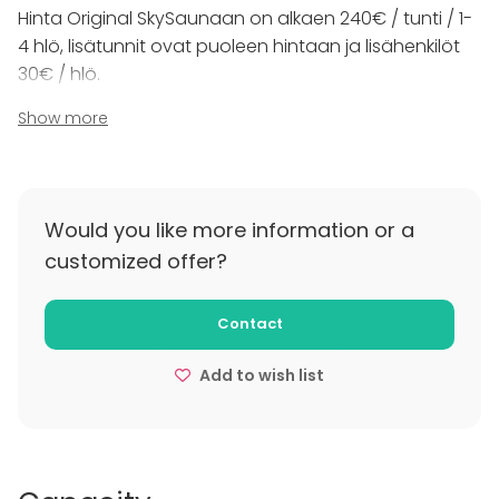
Hinta Original SkySaunaan on alkaen 240€ / tunti / 1-
4 hlö, lisätunnit ovat puoleen hintaan ja lisähenkilöt
30€ / hlö.
Show more
Maanantai & tiistai: 240€ / tunti
Keskiviikko & torstai: 260€ / tunti
Perjantai & sunnuntai: 290€ / tunti
Lauantai: 320€ / tunti
Would you like more information or a
customized offer?
Esimerkiksi kahden tunnin varaus perjantaille 8:lle
hengelle maksaa yhteensä 555€.
1. tunti 290€
Contact
2. tunti 0,5 * 290€ = 145€
Add to wish list
Lisähenkilöt 4 * 30€ = 120€
Saunan voi varata minimissään tunniksi ja
maksimissaan vaikka koko päiväksi! SkySauna on
avoinna varauksille joka päivä kesäkaudella.