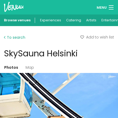
MENU
Browse venues
Experiences
Wish lists
Catering
Artists
Entertain
Log in
Add to wish list
To search
English
SkySauna Helsinki
Add your venue
Photos
Map