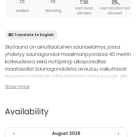
15
15
own food
own alcohol not
seated
standing
allowed
allowed
Translate to English
SkySauna on ainutlaatuinen saunaelämys, jossa
yhdistyy saunagondoli maailmanpyörässä 40 metrin
korkeudessa sekä HotSpring-ulkoporeallas
maatasolla! Saunagondolista avautuu vaikuttavat
maisemat Helsingin lähisaaristoon ja kaupungin ylle,
kun taas ulkoporealtaassa voi ihastella ohitse lipuvia
Show more
laivoja ja kaunista merta. Maailmanpyörä sijaitsee
aivan kauppatorin vieressä, Helsingin parhaalla
paikalla.
Availability
Saunaelämykseen kuuluu myös pieni terassi ja
loungetila oleskeluun. Loungen yhteydestä löytyy
‹
August 2026
›
pukuhuoneet, suihkut ja wc:t