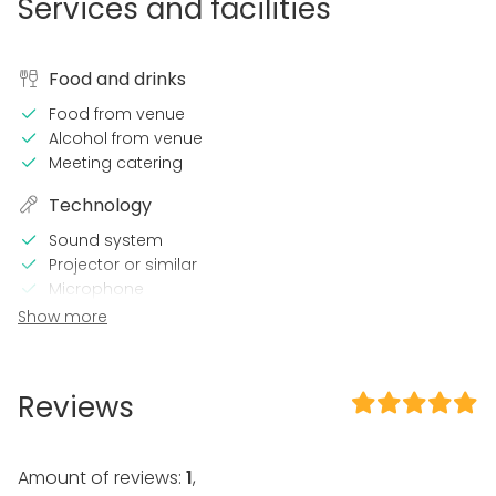
Services and facilities
Food and drinks
Food from venue
Alcohol from venue
Meeting catering
Technology
Sound system
Projector or similar
Microphone
Wi-Fi
Show more
In the venue
Terrace
Reviews
Wheelchair accessible
Loud music OK
Dance floor
Amount of reviews:
1
,