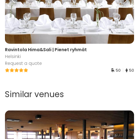
Ravintola Hima&Sali | Pienet ryhmät
Helsinki
Request a quote
50
50
Similar venues