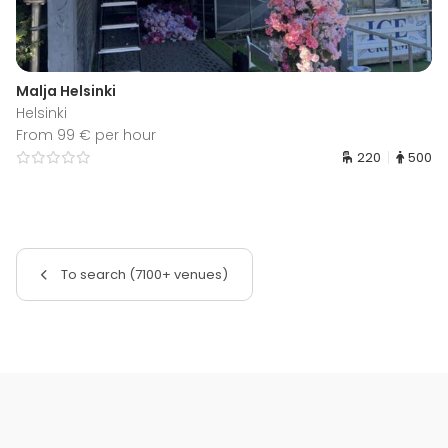
Malja Helsinki
Helsinki
From 99 € per hour
220
500
To search (7100+ venues)