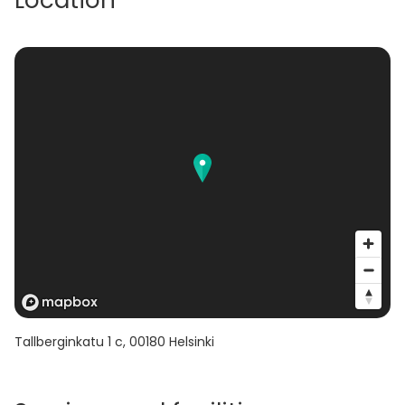
Location
Tallberginkatu 1 c
,
00180
Helsinki