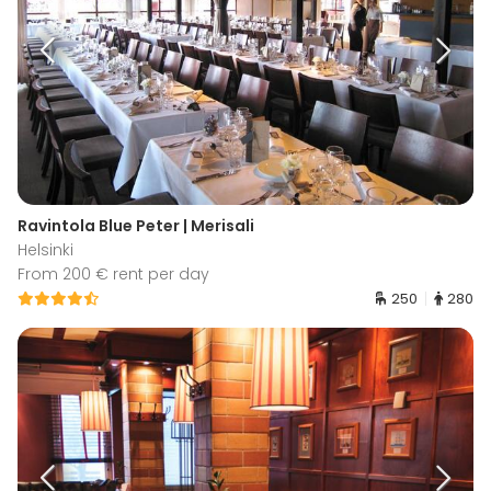
Ravintola Blue Peter | Merisali
Helsinki
From 200 € rent per day
250
280