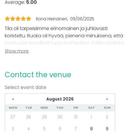
Average:
5.00
Equipment
Dinnerware
Ilona Heinänen
09/06/2025
Event types
Tila oli tarpeisiimme erinomainen ja juhlavasti
Party
koristeltu. Ruoka oli hyvää, pienenä miinuksena, että
Wedding
pääruoan kasvikset loppuivat kesken. Kaikki viestintä
Spa / Wellness / Sauna
juhlapaikan ja henkilökunnan kanssa oli läpi prosessin
Show more
Dinner / Lunch
sujuvaa. Paikan päällä henkilökunta oli hieman tylyä
Meeting
joissain tilanteissa. Kokonaisuutena viihdyimme ja
Conference / Seminar
Fair / Exhibition
suosittelisin Hima & Sali-ravintolaa muillekin.
Contact the venue
Performance / Show
Recreation
Select event date
Cabin trip / Retreat
Experience / Activity
‹
August 2026
›
Christmas Party
MON
TUE
WED
THU
FRI
SAT
SUN
Venue type
27
28
29
30
31
1
2
Banquet hall
3
4
5
6
7
8
9
Multi-purpose event space