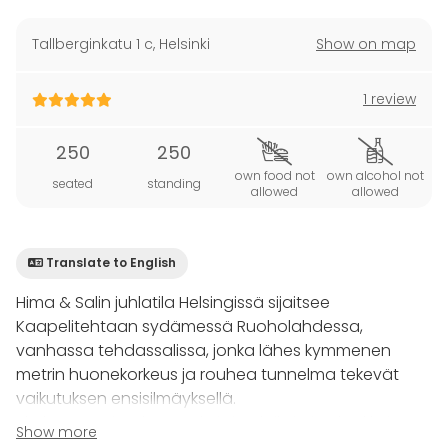
Tallberginkatu 1 c
,
Helsinki
Show on map
1 review
250
250
own food not
own alcohol not
seated
standing
allowed
allowed
Translate to English
Hima & Salin juhlatila Helsingissä sijaitsee
Kaapelitehtaan sydämessä Ruoholahdessa,
vanhassa tehdassalissa, jonka lähes kymmenen
metrin huonekorkeus ja rouhea tunnelma tekevät
vaikutuksen ensisilmäyksellä.
Yhdessä ravintolamme keittiön loihtimien herkkujen
Show more
kanssa Hima & Sali on tyylikäs ja persoonallinen