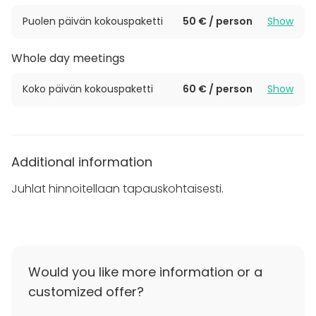
Puistotorni on Tampereella sijaitseva kulttuuri- ja
kongressikeskus.
Puolen päivän kokouspaketti
50 € / person
Show
Whole day meetings
Koko päivän kokouspaketti
60 € / person
Show
Additional information
Juhlat hinnoitellaan tapauskohtaisesti.
Would you like more information or a
customized offer?