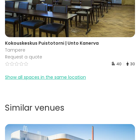
Kokouskeskus Puistotorni | Unto Kanerva
Tampere
Request a quote
40
30
Show all spaces in the same location
Similar venues