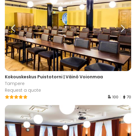
Kokouskeskus Puistotorni | Väinö Voionmaa
Tampere
Request a quote
100
70