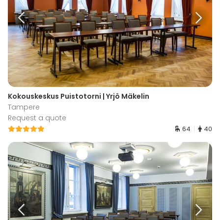
Kokouskeskus Puistotorni | Yrjö Mäkelin
Tampere
Request a quote
64
40