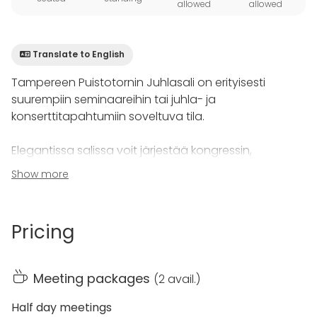
allowed
allowed
Translate to English
Tampereen Puistotornin Juhlasali on erityisesti
suurempiin seminaareihin tai juhla- ja
konserttitapahtumiin soveltuva tila.
Elegantissa salissa voit järjestää kongressin,
hienostuneen illallisen, häät tai yritysjuhlan. Juhlasali
Show more
on mahdollista kalustaa monella eri tavalla juuri
tilaisuuteen sopivaksi.
Pricing
Salista löytyy esiintymislava, joten tila sopii myös
erinomaisesti erilaisille kulttuuritapahtumille.
Käytettävissä on myös esitystekniikka. Juhlasalissa
Meeting packages
(
2 avail.
)
riittää tilaa myös tanssilattialle!
Half day meetings