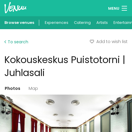
MENU
Browse venues
Experiences
Wish lists
Catering
Artists
Entertain
Log in
Add to wish list
To search
English
Kokouskeskus Puistotorni |
Add your venue
Juhlasali
Photos
Map