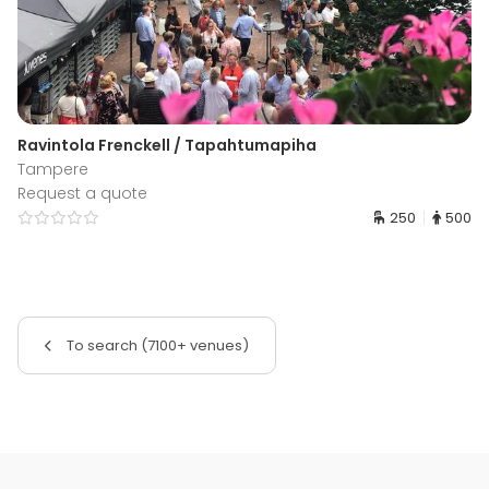
Ravintola Frenckell / Tapahtumapiha
Tampere
Request a quote
250
500
To search (7100+ venues)