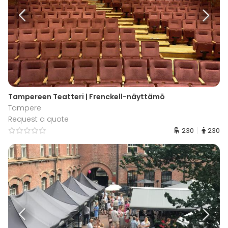
Tampereen Teatteri | Frenckell-näyttämö
Tampere
Request a quote
230
230