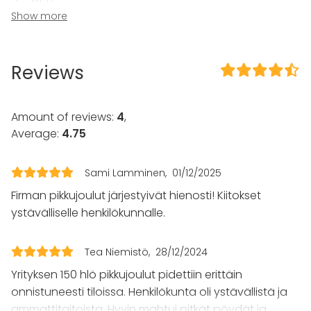
CD / DVD player
Show more
In the venue
Framework agreement with the State Trading Centre
Reviews
Dance floor
Equipment
Amount of reviews:
4
,
Stage
Average:
4.75
Note-taking material
Whiteboard / Flip chart
Piano
Sami Lamminen
01/12/2025
Firman pikkujoulut järjestyivät hienosti! Kiitokset
Event types
ystävälliselle henkilökunnalle.
Party
Wedding
Spa / Wellness / Sauna
Tea Niemistö
28/12/2024
Dinner / Lunch
Yrityksen 150 hlö pikkujoulut pidettiin erittäin
Meeting
onnistuneesti tiloissa. Henkilökunta oli ystävällistä ja
Conference / Seminar
ammattitaitoista. Hyvin mahtui pitkät pöydät ja