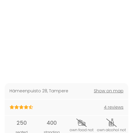
Hämeenpuisto 28
,
Tampere
Show on map
4 reviews
250
400
own food not
own alcohol not
seated
standing