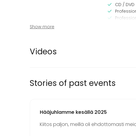
CD / DVD 
Professio
Professi
TV / Scre
Show more
Equipment
Event ty
Videos
Stage
Party
Note-taking material
Wedding
Whiteboard / Flip chart
Spa / Wel
Dinnerware
Dinner / 
Meeting
Stories of past events
Conferen
Fair / Exhi
Performa
Recreatio
Cabin trip
Hääjuhlamme kesällä 2025
Experience
Kiitos paljon, meillä oli ehdottomasti me
Christmas