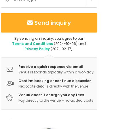
Send inquiry
By sending an inquiry, you agree to our
Terms and Conditions
(2024-10-06) and
Privacy Policy
(2021-02-17).
Receive a quick response via email
Venue responds typically within a workday
Confirm booking or continue discussion
Negotiate details directly with the venue
Venuu doesn’t charge you any fees
Pay directly to the venue – no added costs