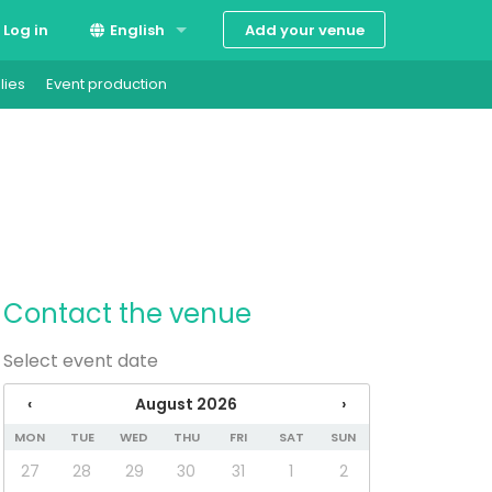
Add your venue
Log in
English
lies
Event production
Suomi
Svenska
Contact the venue
Select event date
‹
August 2026
›
MON
TUE
WED
THU
FRI
SAT
SUN
27
28
29
30
31
1
2