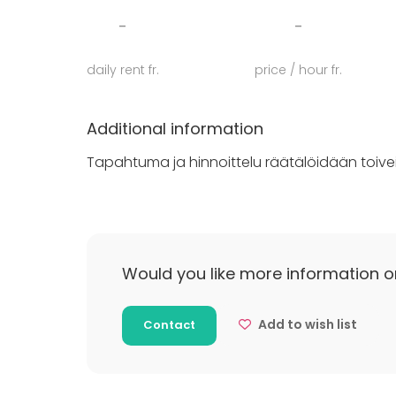
-
-
Tervetuloa!
daily rent fr.
price / hour fr.
Additional information
Tapahtuma ja hinnoittelu räätälöidään toivei
Would you like more information o
Add to wish list
Contact