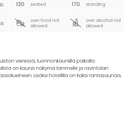
130
170
ap
seated
standing
own food not
own alcohol not
ew
allowed
allowed
uiston vieressä, luonnonkauniilla paikalla
alista on kaunis näkymä lammelle ja ravintolan
ialueineen. Lisäksi hotellilla on kaksi rantasaunaa,
ntymäpäiville, hääjuhlille, merkkipäiville,
ittelemme tapahtumat aina toiveittesi perusteella.
 noin 30 minuuttia ja esimerkiksi Espoon
äsee kätevästi autolla tai bussilla ja pihalta löytyy