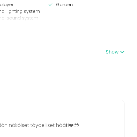
player
Garden
nal lighting system
onal sound system
en
pes
Venue type
Banquet hall
Show
Restaurant
lness / Sauna
Hotel
Lunch
Terrace / Courtyard
Beach venue
ce / Seminar
bition
nce / Show
n
 / Retreat
 / Activity
idän näköiset täydelliset häät!❤️🥹
 Party