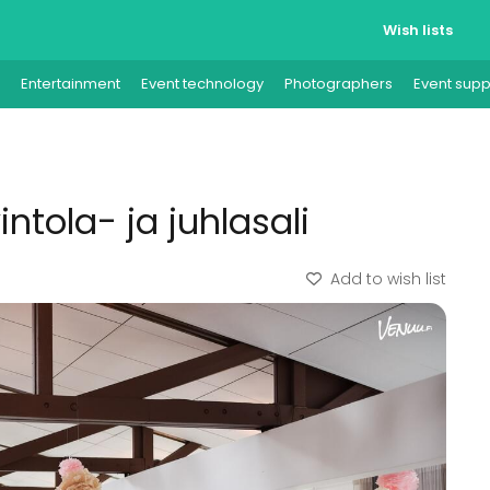
Wish lists
Entertainment
Event technology
Photographers
Event supp
intola- ja juhlasali
Add to wish list