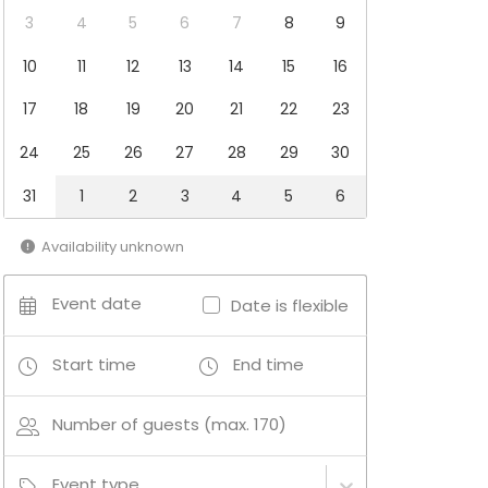
3
4
5
6
7
8
9
10
11
12
13
14
15
16
17
18
19
20
21
22
23
24
25
26
27
28
29
30
31
1
2
3
4
5
6
Availability unknown
Event date
Date is flexible
Start time
End time
Number of guests (max. 170)
Event type