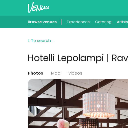
Browse venues
Experiences
Catering
Artists
To search
Hotelli Lepolampi | Rav
Photos
Map
Videos