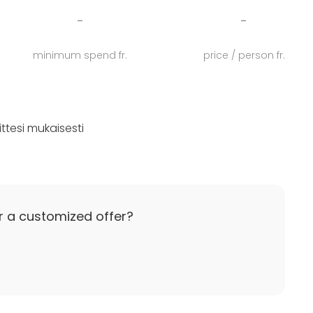
-
-
minimum spend fr.
price / person fr.
ttesi mukaisesti
r a customized offer?