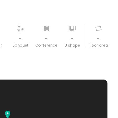
-
-
-
-
r
Banquet
Conference
U shape
Floor area