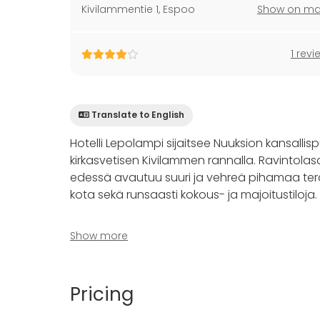
Kivilammentie 1
,
Espoo
Show on m
1 revi
Translate to English
Hotelli Lepolampi sijaitsee Nuuksion kansallisp
kirkasvetisen Kivilammen rannalla. Ravintolas
edessä avautuu suuri ja vehreä pihamaa terass
kota sekä runsaasti kokous- ja majoitustiloja.
Lepolampi on erinomainen paikka kokouksille, sy
Show more
saunailloille sekä muille tilaisuuksille. Suunn
Helsingin keskustaan Lepolammelta on matkaa
Pricing
keskukseen vain 15 minuuttia. Paikan päälle pä
paljon paikoitustilaa autoille.