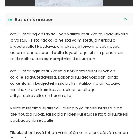
Basic information
Well Catering on täydellinen valinta maukkaita, laadukkaita
ja vastuullisista raaka-aineista valmistettuja herkkuja
arvostavalle! Näyttävät annokset ja leivonnaiset vievät
kielen mennessään. Täältä löydät tarjoilut niin pienempiin
kekkereihin, kuin suurempiinkin tilaisuuksiin.
Well Cateringin maukkaat ja korkeatasoiset ruoat on
kaikille saavutettavissa. Kokonaisuudet voidaan loihtia
kaikenlaisiin budjetteihin sopiviksi. Valikoima on kattava
niin liha-, kala- kuin kasvisruokien osalta, ja
erityisruokavaliot on huomioitu.
Valmistuskeittiö sijaitsee Helsingin ydinkeskustassa. Voit
itse noutaa ruoat, tai sopia niiden kuljetuksesta tilaisuuteesi
pääkaupunkiseudulle.
Tilaukset on hyvä tehdä vähintään kolme arkipäivää ennen