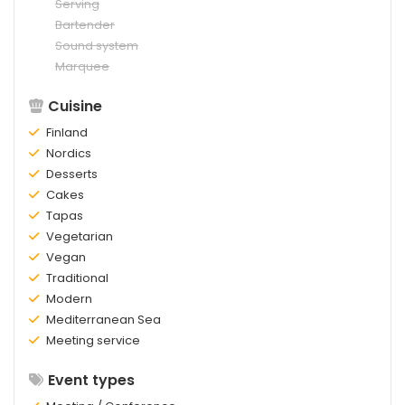
existing:
Not
Serving
existing:
Not
Bartender
existing:
Not
Sound system
existing:
Not
Marquee
existing:
Cuisine
Existing:
Finland
Existing:
Nordics
Existing:
Desserts
Existing:
Cakes
Existing:
Tapas
Existing:
Vegetarian
Existing:
Vegan
Existing:
Traditional
Existing:
Modern
Existing:
Mediterranean Sea
Existing:
Meeting service
Event types