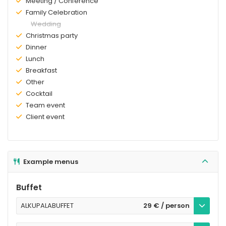
Existing:
Meeting / Conference
Existing:
Family Celebration
Not
Wedding
existing:
Existing:
Christmas party
Existing:
Dinner
Existing:
Lunch
Existing:
Breakfast
Existing:
Other
Existing:
Cocktail
Existing:
Team event
Existing:
Client event
Example menus
Buffet
ALKUPALABUFFET
29 € / person