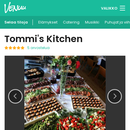
VALIKKO
Selaa tiloja
Elämykset
Muistilistasi
Catering
Musiikki
Puhujat ja vii
Tommi's Kitchen
Kirjaudu
Suomi
5 arvostelua
Ilmoita kohteesi