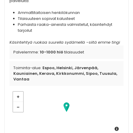
palveluita:
Ammattitaitoisen henkilökunnan
Tilaisuuteen sopivat kalusteet
Parhaista raaka-aineista valmistetut, käsintehdyt
tarjoilut
Käsintehtyä ruokaa suurella sydämellä –siitä emme tingi
Palvelemme:
10-1000 hlö
tilaisuudet
Toiminta-alue:
Espoo, Helsinki, Järvenpää,
Kauniainen, Kerava, Kirkkonummi, Sipoo, Tuusula,
Vantaa