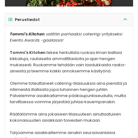
Perustiedot
Tommi's Kitchen
valittiin parhaaksi catering-yritykseksi
Evento Awards -gaalassa!
Tommi's Kitchen
tekee herkullista ruokaa ilman liiallisia
kikkailuja, rautaisella ammattitaidolla ja ajan hengen
mukaisesti. Ruokamme tehdään vain laadukkaista raaka-
aineista ja teemme kaikki annoksemme käsityönä.
Olemme toteuttaneet catering-tilaisuuksia aina pienistä ja
intiimeistä illallisista jopa tuhannen hengen juhliin.
Palvelemme asiakkaitamme pääkaupunkiseudulla, mutta
tarvittaessa voimme järjestää juhlasi kauempanakin.
Räätälöimme aina jokaiseen tilaisuuteen ainutlaatuisen
kokonaisuuden asiakkaan toiveiden mukaan.
Tarjoamme asiakkaillemme ainakin seuraavanlaisia