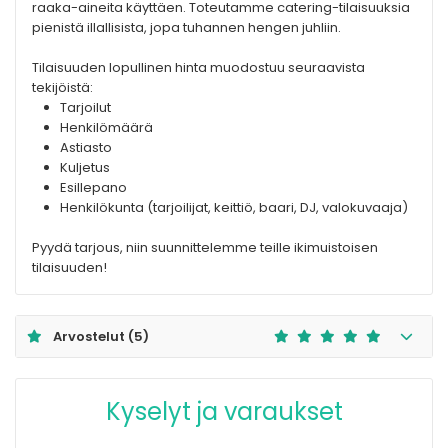
raaka-aineita käyttäen. Toteutamme catering-tilaisuuksia
pienistä illallisista, jopa tuhannen hengen juhliin.
Tilaisuuden lopullinen hinta muodostuu seuraavista
tekijöistä:
Tarjoilut
Henkilömäärä
Astiasto
Kuljetus
Esillepano
Henkilökunta (tarjoilijat, keittiö, baari, DJ, valokuvaaja)
Pyydä tarjous, niin suunnittelemme teille ikimuistoisen
tilaisuuden!
Arvostelut
(5)
Kyselyt ja varaukset