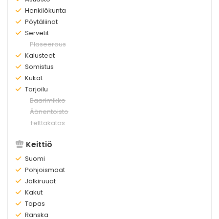
Olemassa:
Henkilökunta
Olemassa:
Pöytäliinat
Olemassa:
Servetit
Ei
Plaseeraus
olemassa:
Olemassa:
Kalusteet
Olemassa:
Somistus
Olemassa:
Kukat
Olemassa:
Tarjoilu
Ei
Baarimikko
olemassa:
Ei
Äänentoisto
olemassa:
Ei
Telttakatos
olemassa:
Keittiö
Olemassa:
Suomi
Olemassa:
Pohjoismaat
Olemassa:
Jälkiruuat
Olemassa:
Kakut
Olemassa:
Tapas
Olemassa:
Ranska