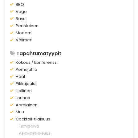
Olemassa:
BBQ
Olemassa:
Vege
Olemassa:
Ravut
Olemassa:
Perinteinen
Olemassa:
Moderni
Olemassa:
Välimeri
Tapahtumatyypit
Olemassa:
Kokous / konferenssi
Olemassa:
Perhejuhla
Olemassa:
Häät
Olemassa:
Pikkujoulut
Olemassa:
Illallinen
Olemassa:
Lounas
Olemassa:
Aamiainen
Olemassa:
Muu
Olemassa:
Cocktail-tilaisuus
Ei
Tiimipäivä
olemassa:
Ei
Asiakastilaisuus