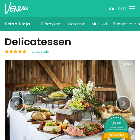
VALIKKO
Selaa tiloja
Elämykset
Muistilistasi
Catering
Musiikki
Puhujat ja vii
Delicatessen
Kirjaudu
Suomi
1 arvostelu
Ilmoita kohteesi