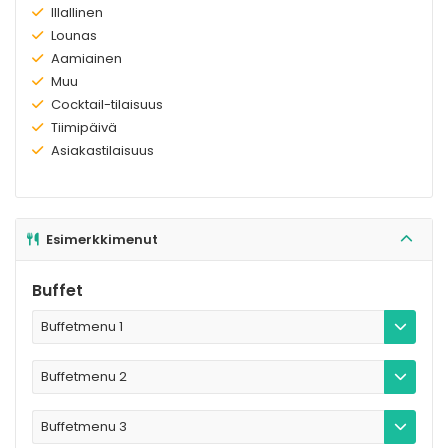
Olemassa:
Illallinen
Olemassa:
Lounas
Olemassa:
Aamiainen
Olemassa:
Muu
Olemassa:
Cocktail-tilaisuus
Olemassa:
Tiimipäivä
Olemassa:
Asiakastilaisuus
Esimerkkimenut
Buffet
Buffetmenu 1
Buffetmenu 2
Buffetmenu 3