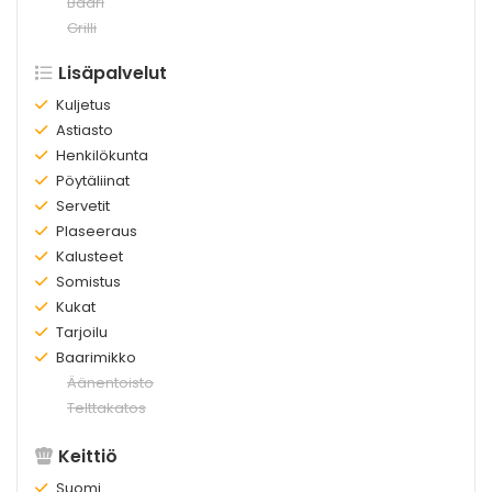
Ei
Baari
olemassa:
Ei
Grilli
olemassa:
Lisäpalvelut
Olemassa:
Kuljetus
Olemassa:
Astiasto
Olemassa:
Henkilökunta
Olemassa:
Pöytäliinat
Olemassa:
Servetit
Olemassa:
Plaseeraus
Olemassa:
Kalusteet
Olemassa:
Somistus
Olemassa:
Kukat
Olemassa:
Tarjoilu
Olemassa:
Baarimikko
Ei
Äänentoisto
olemassa:
Ei
Telttakatos
olemassa:
Keittiö
Olemassa:
Suomi