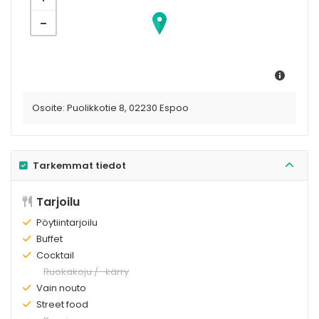
Osoite:
Puolikkotie 8, 02230 Espoo
Tarkemmat tiedot
Tarjoilu
Olemassa:
Pöytiintarjoilu
Olemassa:
Buffet
Olemassa:
Cocktail
Ei
Ruokakoju / -kärry
olemassa:
Olemassa:
Vain nouto
Olemassa:
Street food