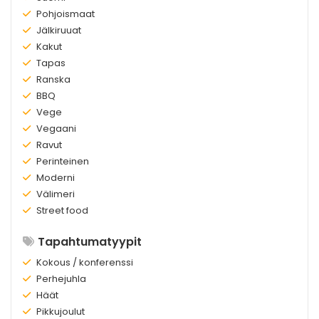
Olemassa:
Pohjoismaat
Olemassa:
Jälkiruuat
Olemassa:
Kakut
Olemassa:
Tapas
Olemassa:
Ranska
Olemassa:
BBQ
Olemassa:
Vege
Olemassa:
Vegaani
Olemassa:
Ravut
Olemassa:
Perinteinen
Olemassa:
Moderni
Olemassa:
Välimeri
Olemassa:
Street food
Tapahtumatyypit
Olemassa:
Kokous / konferenssi
Olemassa:
Perhejuhla
Olemassa:
Häät
Olemassa:
Pikkujoulut