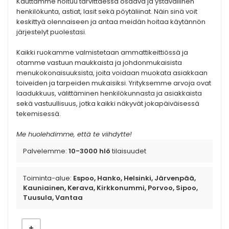
Kauttamme hoituu tarvittaessa osaava ja ystävällinen
henkilökunta, astiat, lasit sekä pöytäliinat. Näin sinä voit
keskittyä olennaiseen ja antaa meidän hoitaa käytännön
järjestelyt puolestasi.
Kaikki ruokamme valmistetaan ammattikeittiössä ja
otamme vastuun maukkaista ja johdonmukaisista
menukokonaisuuksista, joita voidaan muokata asiakkaan
toiveiden ja tarpeiden mukaisiksi. Yrityksemme arvoja ovat
laadukkuus, välittäminen henkilökunnasta ja asiakkaista
sekä vastuullisuus, jotka kaikki näkyvät jokapäiväisessä
tekemisessä.
Me huolehdimme, että te viihdytte!
Palvelemme:
10-3000 hlö
tilaisuudet
Toiminta-alue:
Espoo, Hanko, Helsinki, Järvenpää,
Kauniainen, Kerava, Kirkkonummi, Porvoo, Sipoo,
Tuusula, Vantaa